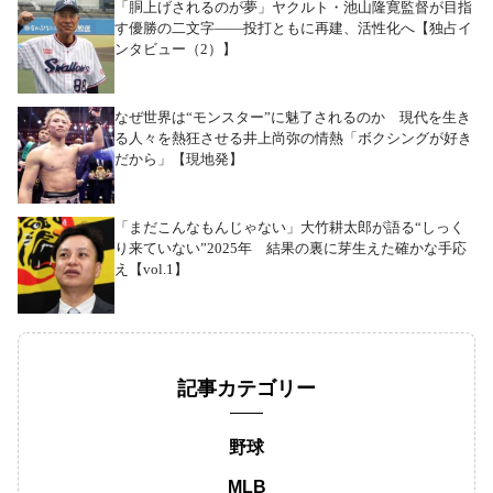
「胴上げされるのが夢」ヤクルト・池山隆寛監督が目指
す優勝の二文字――投打ともに再建、活性化へ【独占イ
ンタビュー（2）】
なぜ世界は“モンスター”に魅了されるのか 現代を生き
る人々を熱狂させる井上尚弥の情熱「ボクシングが好き
だから」【現地発】
「まだこんなもんじゃない」大竹耕太郎が語る“しっく
り来ていない”2025年 結果の裏に芽生えた確かな手応
え【vol.1】
記事カテゴリー
野球
MLB