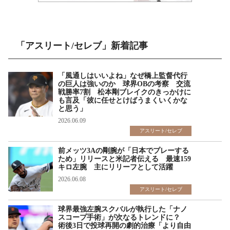
「アスリート/セレブ」新着記事
「風通しはいいよね」なぜ橋上監督代行
の巨人は強いのか 球界OBの考察 交流
戦勝率7割 松本剛ブレイクのきっかけに
も言及「彼に任せとけばうまくいくかな
と思う」
2026.06.09
アスリート/セレブ
前メッツ3Aの剛腕が「日本でプレーする
ため」リリースと米記者伝える 最速159
キロ左腕 主にリリーフとして活躍
2026.06.08
アスリート/セレブ
球界最強左腕スクバルが執行した「ナノ
スコープ手術」が次なるトレンドに？
術後3日で投球再開の劇的治療「より自由