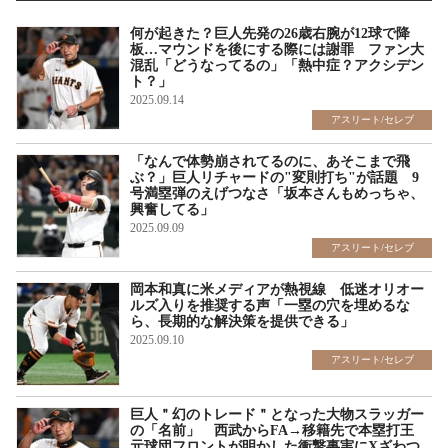
何が起きた？巨人先発の26歳右腕が12球で降
板…マウンドを後にする際には謝罪 ファン大
混乱「どうなってるの」「熱中症？アクシデン
ト？」
2025.09.14
アスリート/セレブ
「なんで体勢崩されてるのに、あそこまで飛
ぶ？」巨人リチャードの"変則打ち"が話題 9
号満塁弾のえげつなさ「坂本さんもめっちゃ、
興奮してる」
2025.09.09
アスリート/セレブ
岡本和真に米メディアが熱視線 低迷オリオー
ルズ入りを推奨する声「一塁の穴を埋めるな
ら、長期的な解決策を提供できる」
2025.09.10
アスリート/セレブ
巨人＂幻のトレード＂となった大物スラッガー
の「名前」 西武からFA→移籍先で本塁打王
元球団フロントが明かした衝撃事実にXざわつ