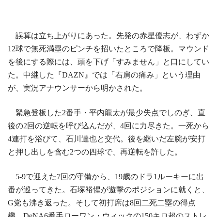
誤算は立ち上がりにあった。先発の赤星優志が、わずか
12球で無死満塁のピンチを招いたところで降板。マウンド
を後にする際には、頭を下げ「すみません」と口にしてい
た。中継した『DAZN』では「右肩の痛み」という理由
が、実況アナウンサーから明かされた。
緊急登板した2番手・平内龍太が最少失点でしのぎ、直
後の2回の逆転を呼び込んだが、4回に力尽きた。一死から
4連打を浴びて、石川達也と交代。後を継いだ左腕が安打
と押し出しを含む2つの四球で、再逆転を許した。
5-9で迎えた7回の守備から、19歳のドラ1ルーキーに出
番が巡ってきた。石塚裕惺が遊撃のポジションに就くと、
G党も沸き返った。そして初打席は8回二死二塁の得点
機。DeNA6番手ローワン・ウィックの150キロ超のストレ