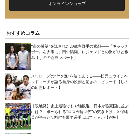
オンラインショップ
おすすめコラム
“燕の希望”を託された20歳内野手の素顔――「キャッチ
ボールを大事に」田中陽翔、レジェンドとの繋がりと歩
み【しのの応燕レポート】
スワローズの“ヤク進”を陰で支える――松元ユウイチヘ
ッドコーチが語る自身の役割と驚きのエピソード【しの
の応燕レポート】
【現地発】史上最強でも32強敗退…日本が強豪国に並ぶ
には？ 求められる“ロス五輪世代”の突き上げ 久保建
英が語った“現実”を覆す選手は出てくるか【W杯】