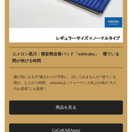
ユメロン黒川：寝姿勢改善パッド「nobiraku」 寝ている
間が伸びる時間
腰が気になる方!腰まわりの予防に、試してみませんか? 寝ている
間が、ととのう時間。 nobirakuはパフォーマンス向上の為の“大人
のお昼寝”にも最適！
商品を見る
CoCoKARAnext