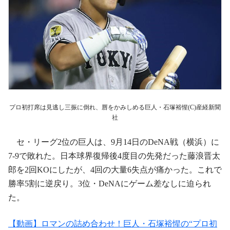
プロ初打席は見逃し三振に倒れ、唇をかみしめる巨人・石塚裕惺(C)産経新聞
社
セ・リーグ2位の巨人は、9月14日のDeNA戦（横浜）に
7-9で敗れた。日本球界復帰後4度目の先発だった藤浪晋太
郎を2回KOにしたが、4回の大量6失点が痛かった。これで
勝率5割に逆戻り。3位・DeNAにゲーム差なしに迫られ
た。
【動画】ロマンの詰め合わせ！巨人・石塚裕惺の“プロ初