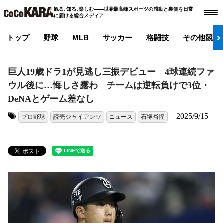
観る､知る､楽しむ――世界最高峰スポーツの感動と裏側を日常
に届ける総合メディア
トップ
野球
MLB
サッカー
格闘技
その他競技
巨人19歳ドラ1が見逃し三振デビュー 4球連続ファ
ウル後に…悔しさ露わ チームは逆転負けで3位・
DeNAとゲーム差なし
2025/9/15
プロ野球
読売ジャイアンツ
ニュース
石塚裕惺
タグ: