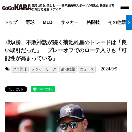
観る､知る､楽しむ――世界最高峰スポーツの感動と裏側を日常
に届ける総合メディア
トップ
野球
MLB
サッカー
格闘技
その他競技
7戦4勝、不敗神話が続く菊池雄星のトレードは「良
い取引だった」 プレーオフでのローテ入りも「可
能性が高まっている」
2024/9/9
プロ野球
メジャーリーグ
菊池雄星
ニュース
タグ: