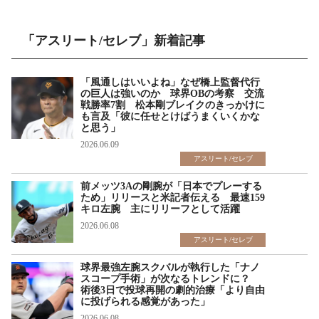
「アスリート/セレブ」新着記事
「風通しはいいよね」なぜ橋上監督代行
の巨人は強いのか 球界OBの考察 交流
戦勝率7割 松本剛ブレイクのきっかけに
も言及「彼に任せとけばうまくいくかな
と思う」
2026.06.09
アスリート/セレブ
前メッツ3Aの剛腕が「日本でプレーする
ため」リリースと米記者伝える 最速159
キロ左腕 主にリリーフとして活躍
2026.06.08
アスリート/セレブ
球界最強左腕スクバルが執行した「ナノ
スコープ手術」が次なるトレンドに？
術後3日で投球再開の劇的治療「より自由
に投げられる感覚があった」
2026.06.08