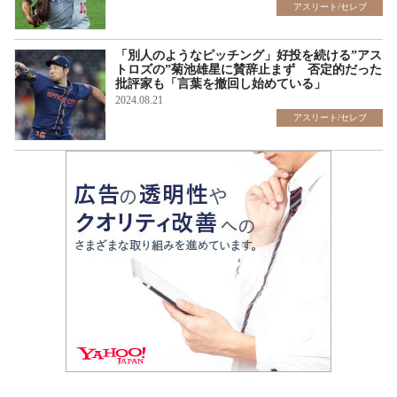
アスリート/セレブ
「別人のようなピッチング」好投を続ける”アス
トロズの”菊池雄星に賛辞止まず 否定的だった
批評家も「言葉を撤回し始めている」
2024.08.21
アスリート/セレブ