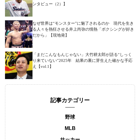
ンタビュー（2）】
なぜ世界は“モンスター”に魅了されるのか 現代を生き
る人々を熱狂させる井上尚弥の情熱「ボクシングが好き
だから」【現地発】
「まだこんなもんじゃない」大竹耕太郎が語る“しっく
り来ていない”2025年 結果の裏に芽生えた確かな手応
え【vol.1】
記事カテゴリー
野球
MLB
サッカー