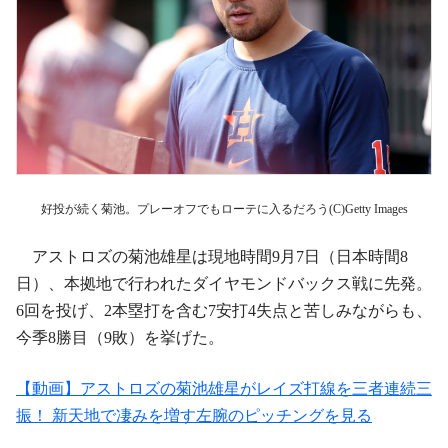
好投が続く菊池。プレーオフでもローテに入るだろう(C)Getty Images
アストロズの菊池雄星は現地時間9月7日（日本時間8
日）、本拠地で行われたダイヤモンドバックス戦に先発。
6回を投げ、2本塁打を含む7安打4失点と苦しみながらも、
今季8勝目（9敗）を挙げた。
【動画】アストロズの菊池雄星がレイズ打線を三者連続三
振！ 新天地で凄みを増す左腕のピッチングを見る