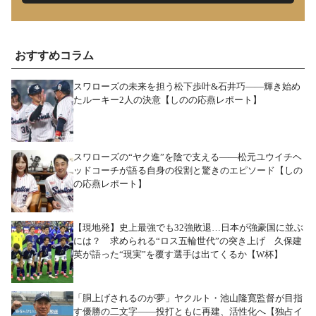
おすすめコラム
スワローズの未来を担う松下歩叶&石井巧――輝き始め
たルーキー2人の決意【しのの応燕レポート】
スワローズの“ヤク進”を陰で支える――松元ユウイチヘ
ッドコーチが語る自身の役割と驚きのエピソード【しの
の応燕レポート】
【現地発】史上最強でも32強敗退…日本が強豪国に並ぶ
には？ 求められる“ロス五輪世代”の突き上げ 久保建
英が語った“現実”を覆す選手は出てくるか【W杯】
「胴上げされるのが夢」ヤクルト・池山隆寛監督が目指
す優勝の二文字――投打ともに再建、活性化へ【独占イ