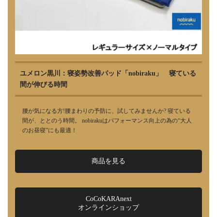
ユメロン黒川：寝姿勢改善パッド「nobiraku」 寝ている
間が伸びる時間
腰が気になる方!腰まわりの予防に、試してみませんか? 寝ている
間が、ととのう時間。 nobirakuはパフォーマンス向上の為の“大人
のお昼寝”にも最適！
商品を見る
CoCoKARAnext
オンラインショップ