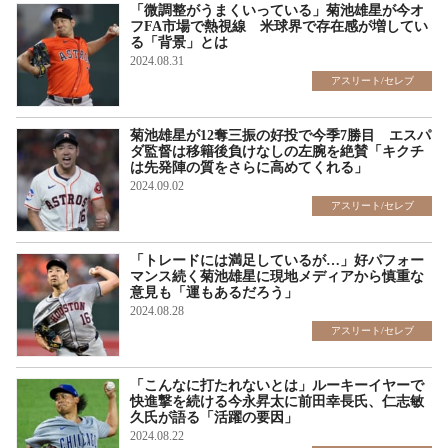
「微調整がうまくいっている」菊池雄星が今オ
フFA市場で熱視線 米球界で存在感が増してい
る「背景」とは
2024.08.31
アスリート/セレブ
菊池雄星が12奪三振の好投で今季7勝目 エスパ
ダ監督は移籍後負けなしの左腕を絶賛「キクチ
は先発陣の質をさらに高めてくれる」
2024.09.02
アスリート/セレブ
「トレードには満足しているが…」好パフォー
マンス続く菊池雄星に現地メディアから慎重な
意見も「運もあるだろう」
2024.08.28
アスリート/セレブ
「こんなに打たれないとは」ルーキーイヤーで
快進撃を続ける今永昇太に前田幸長氏、仁志敏
久氏が語る「活躍の要因」
2024.08.22