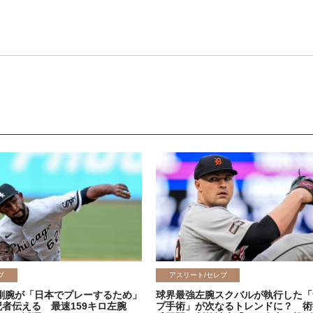
ブ
アスリート/セレブ
剛腕が「日本でプレーするため」
球界最強左腕スクバルが執行した「
記者伝える 最速159キロ左腕
プ手術」が次なるトレンドに？ 術