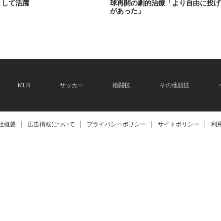
として活躍
球再開の劇的治療「より自由に投げ
があった」
2026.06.08
MLB
サッカー
格闘技
その他競技
社概要
│
広告掲載について
│
プライバシーポリシー
│
サイトポリシー
│
利