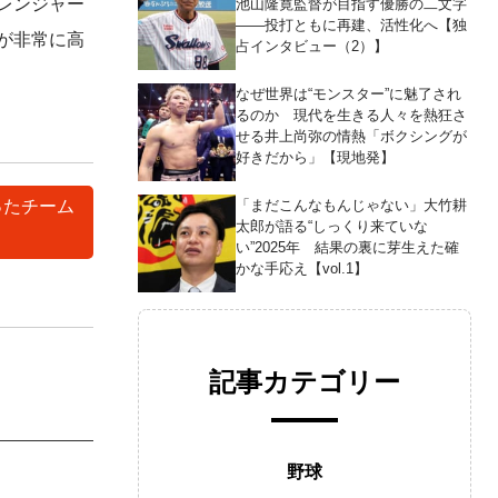
レンジャー
池山隆寛監督が目指す優勝の二文字
――投打ともに再建、活性化へ【独
が非常に高
占インタビュー（2）】
なぜ世界は“モンスター”に魅了され
るのか 現代を生きる人々を熱狂さ
せる井上尚弥の情熱「ボクシングが
好きだから」【現地発】
「まだこんなもんじゃない」大竹耕
ったチーム
太郎が語る“しっくり来ていな
い”2025年 結果の裏に芽生えた確
かな手応え【vol.1】
記事カテゴリー
野球