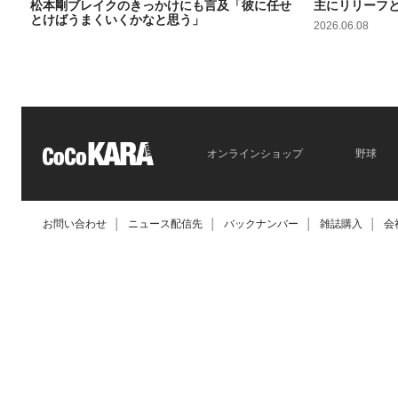
松本剛ブレイクのきっかけにも言及「彼に任せ
主にリリーフ
とけばうまくいくかなと思う」
2026.06.08
2026.06.09
オンラインショップ
野球
お問い合わせ
│
ニュース配信先
│
バックナンバー
│
雑誌購入
│
会