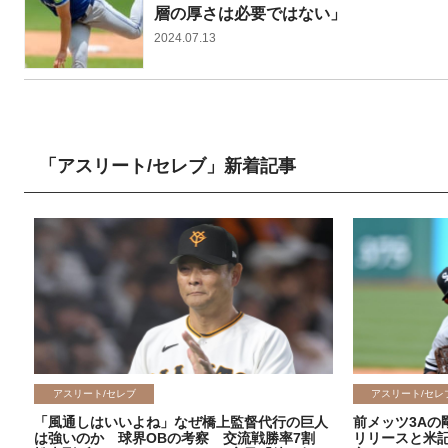
層の厚さは必要ではない」
2024.07.13
「アスリート/セレブ」新着記事
アスリート/セレブ
アスリート/セレ
「風通しはいいよね」なぜ橋上監督代行の巨人
前メッツ3Aの
は強いのか 球界OBの考察 交流戦勝率7割
リリースと米