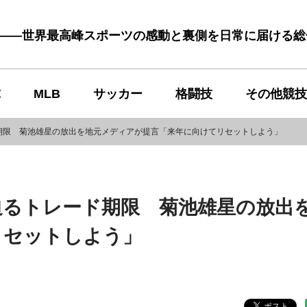
む――世界最高峰スポーツの感動と裏側を日常に届ける
球
MLB
サッカー
格闘技
その他競技
期限 菊池雄星の放出を地元メディアが提言「来年に向けてリセットしよう」
迫るトレード期限 菊池雄星の放出
リセットしよう」