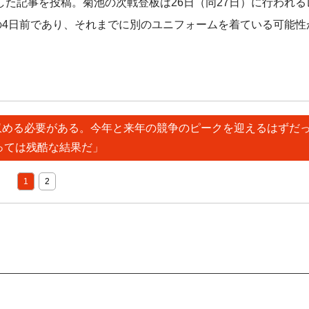
た記事を投稿。菊池の次戦登板は26日（同27日）に行われる
の4日前であり、それまでに別のユニフォームを着ている可能性
を収める必要がある。今年と来年の競争のピークを迎えるはずだ
っては残酷な結果だ」
1
2