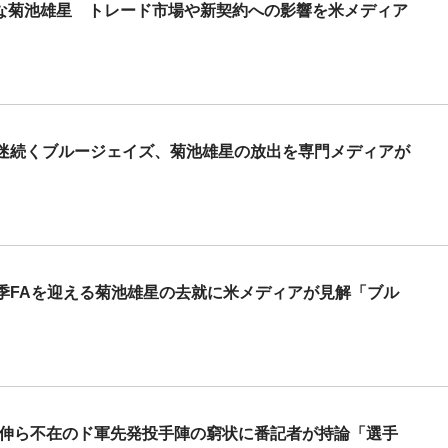
調な菊池雄星 トレード市場や新契約への影響を米メディア
迷続くブルージェイズ、菊池雄星の放出を専門メディアが
季FAを迎える菊池雄星の去就に米メディアが見解「ブル
由伸ら不在のド軍先発投手陣の窮状に番記者が持論「選手