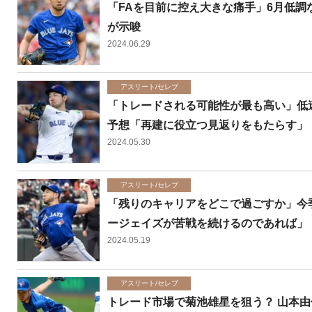
「FAを目前に控え大きな痛手」6月低
が示唆
2024.06.29
アスリート/セレブ
「トレードされる可能性が最も高い」低
予想「再建に役立つ見返りをもたらす」
2024.05.30
アスリート/セレブ
「残りのキャリアをどこで過ごすか」今
ージェイズが苦戦を続けるのであれば」
2024.05.19
アスリート/セレブ
トレード市場で菊池雄星を狙う？ 山本