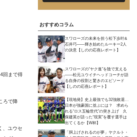
おすすめコラム
スワローズの未来を担う松下歩叶&
石井巧――輝き始めたルーキー2人
の決意【しのの応燕レポート】
スワローズの“ヤク進”を陰で支える
4回まで得
――松元ユウイチヘッドコーチが語
る自身の役割と驚きのエピソード
【しのの応燕レポート】
【現地発】史上最強でも32強敗退…
ころで降
日本が強豪国に並ぶには？ 求めら
れる“ロス五輪世代”の突き上げ 久
保建英が語った“現実”を覆す選手は
出てくるか【W杯】
なく、ユウセ
「胴上げされるのが夢」ヤクルト・