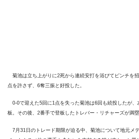
菊池は立ち上がりに2死から連続安打を浴びてピンチを招
点を許さず、6奪三振と好投した。
0-0で迎えた5回に1点を失った菊池は6回も続投したが
板。その後、2番手で登板したトレバー・リチャーズが満
7月31日のトレード期限が迫る中、菊池について地元メディア