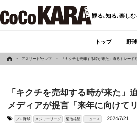
観る､知る､楽し
トップ
野
>
アスリート/セレブ
>
「キクチを売却する時が来た」迫るトレード
「キクチを売却する時が来た」
メディアが提言「来年に向けて
2024/7/21
プロ野球
メジャーリーグ
菊池雄星
ニュース
タグ: