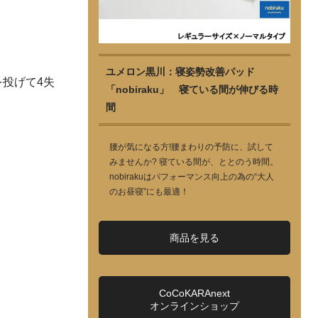
ユメロン黒川：寝姿勢改善パッド
を投げて4失
「nobiraku」 寝ている間が伸びる時
間
腰が気になる方!腰まわりの予防に、試して
みませんか? 寝ている間が、ととのう時間。
nobirakuはパフォーマンス向上の為の“大人
のお昼寝”にも最適！
商品を見る
CoCoKARAnext
オンラインショップ