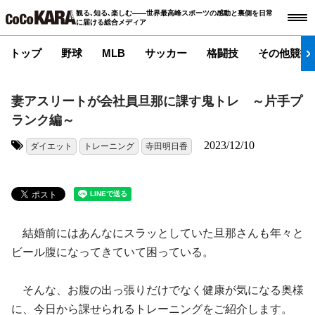
観る､知る､楽しむ――世界最高峰スポーツの感動と裏側を日常
に届ける総合メディア
トップ
野球
MLB
サッカー
格闘技
その他競技
妻アスリートが会社員旦那に課す鬼トレ ～片手プ
ランク編～
2023/12/10
ダイエット
トレーニング
寺田明日香
タグ:
結婚前にはあんなにスラッとしていた旦那さんも年々と
ビール腹になってきていて困っている。
そんな、お腹の出っ張りだけでなく健康が気になる奥様
に、今日から課せられるトレーニングをご紹介します。