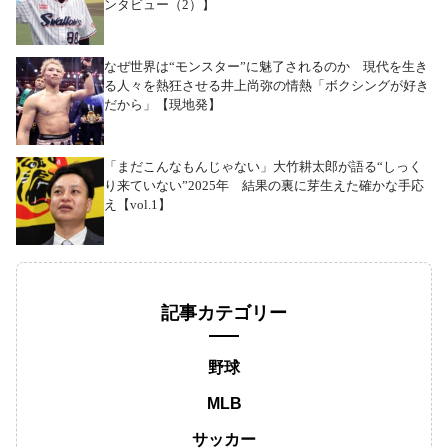
ンタビュー（2）】
なぜ世界は“モンスター”に魅了されるのか 現代を生き
る人々を熱狂させる井上尚弥の情熱「ボクシングが好き
だから」【現地発】
「まだこんなもんじゃない」大竹耕太郎が語る“しっく
り来ていない”2025年 結果の裏に芽生えた確かな手応
え【vol.1】
記事カテゴリー
野球
MLB
サッカー