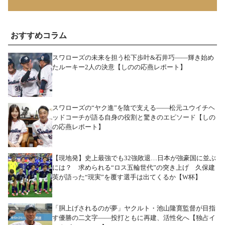
おすすめコラム
スワローズの未来を担う松下歩叶&石井巧――輝き始め
たルーキー2人の決意【しのの応燕レポート】
スワローズの“ヤク進”を陰で支える――松元ユウイチヘ
ッドコーチが語る自身の役割と驚きのエピソード【しの
の応燕レポート】
【現地発】史上最強でも32強敗退…日本が強豪国に並ぶ
には？ 求められる“ロス五輪世代”の突き上げ 久保建
英が語った“現実”を覆す選手は出てくるか【W杯】
「胴上げされるのが夢」ヤクルト・池山隆寛監督が目指
す優勝の二文字――投打ともに再建、活性化へ【独占イ