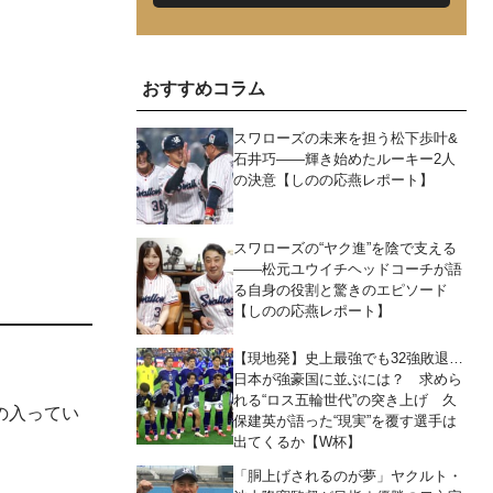
おすすめコラム
スワローズの未来を担う松下歩叶&
石井巧――輝き始めたルーキー2人
の決意【しのの応燕レポート】
スワローズの“ヤク進”を陰で支える
――松元ユウイチヘッドコーチが語
る自身の役割と驚きのエピソード
【しのの応燕レポート】
【現地発】史上最強でも32強敗退…
日本が強豪国に並ぶには？ 求めら
れる“ロス五輪世代”の突き上げ 久
の入ってい
保建英が語った“現実”を覆す選手は
出てくるか【W杯】
「胴上げされるのが夢」ヤクルト・