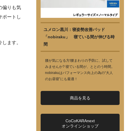
の偏りも気
サポートし
ユメロン黒川：寝姿勢改善パッド
「nobiraku」 寝ている間が伸びる時
介します。
間
腰が気になる方!腰まわりの予防に、試して
みませんか? 寝ている間が、ととのう時間。
nobirakuはパフォーマンス向上の為の“大人
のお昼寝”にも最適！
商品を見る
CoCoKARAnext
オンラインショップ