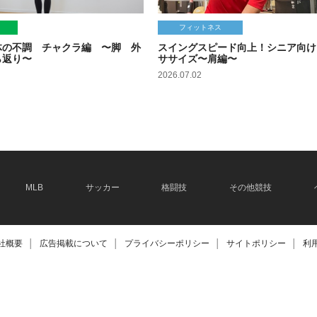
フィットネス
体の不調 チャクラ編 〜脚 外
スイングスピード向上！シニア向け
ら返り〜
ササイズ〜肩編〜
2026.07.02
MLB
サッカー
格闘技
その他競技
社概要
│
広告掲載について
│
プライバシーポリシー
│
サイトポリシー
│
利