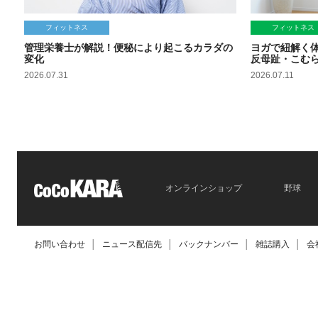
フィットネス
フィットネス
管理栄養士が解説！便秘により起こるカラダの
ヨガで紐解く
変化
反母趾・こむ
2026.07.31
2026.07.11
オンラインショップ
野球
お問い合わせ
│
ニュース配信先
│
バックナンバー
│
雑誌購入
│
会