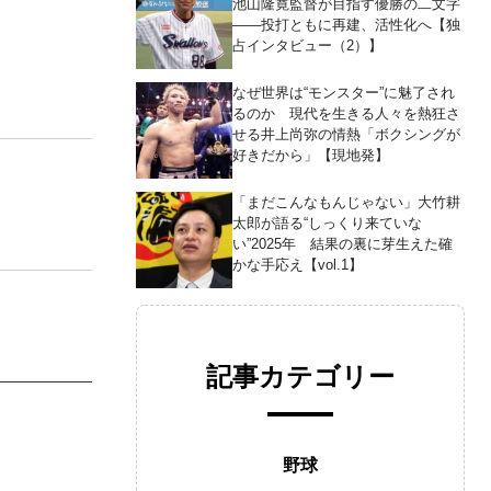
池山隆寛監督が目指す優勝の二文字
――投打ともに再建、活性化へ【独
占インタビュー（2）】
なぜ世界は“モンスター”に魅了され
るのか 現代を生きる人々を熱狂さ
せる井上尚弥の情熱「ボクシングが
好きだから」【現地発】
「まだこんなもんじゃない」大竹耕
太郎が語る“しっくり来ていな
い”2025年 結果の裏に芽生えた確
かな手応え【vol.1】
記事カテゴリー
野球