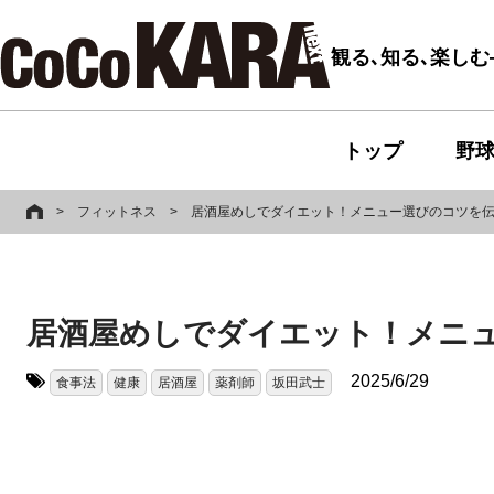
観る､知る､楽し
トップ
野
>
フィットネス
>
居酒屋めしでダイエット！メニュー選びのコツを
居酒屋めしでダイエット！メニ
2025/6/29
食事法
健康
居酒屋
薬剤師
坂田武士
タグ: