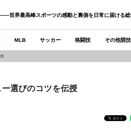
む――世界最高峰スポーツの感動と裏側を日常に届ける
球
MLB
サッカー
格闘技
その他競技
伝授
ュー選びのコツを伝授