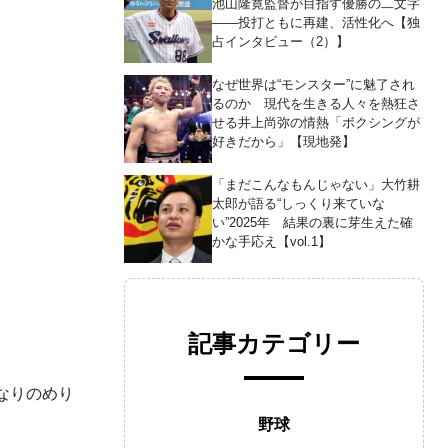
池山隆寛監督が目指す優勝の二文字
――投打ともに再建、活性化へ【独
占インタビュー（2）】
なぜ世界は“モンスター”に魅了され
るのか 現代を生きる人々を熱狂さ
せる井上尚弥の情熱「ボクシングが
好きだから」【現地発】
「まだこんなもんじゃない」大竹耕
太郎が語る“しっくり来ていな
い”2025年 結果の裏に芽生えた確
かな手応え【vol.1】
記事カテゴリー
なりのめり
野球