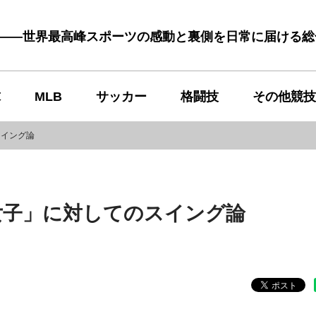
む――世界最高峰スポーツの感動と裏側を日常に届ける
球
MLB
サッカー
格闘技
その他競技
スイング論
女子」に対してのスイング論