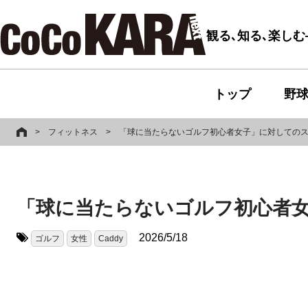
観る､知る､楽し
トップ
野
>
フィットネス
>
「球に当たらないゴルフ初心者女子」に対しての
「球に当たらないゴルフ初心者
2026/5/18
ゴルフ
女性
Caddy
タグ: