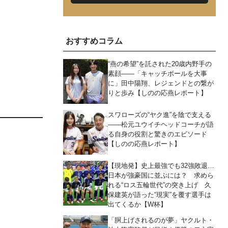
おすすめコラム
“燕の希望”を託された20歳内野手の
素顔――「キャッチボールを大事
に」田中陽翔、レジェンドとの繋が
りと歩み【しのの応燕レポート】
スワローズの“ヤク進”を陰で支える
――松元ユウイチヘッドコーチが語
る自身の役割と驚きのエピソード
【しのの応燕レポート】
【現地発】史上最強でも32強敗退…
日本が強豪国に並ぶには？ 求めら
れる“ロス五輪世代”の突き上げ 久
保建英が語った“現実”を覆す選手は
出てくるか【W杯】
「胴上げされるのが夢」ヤクルト・