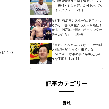
池山隆寛監督が目指す優勝の二文字
――投打ともに再建、活性化へ【独
占インタビュー（2）】
なぜ世界は“モンスター”に魅了され
るのか 現代を生きる人々を熱狂さ
せる井上尚弥の情熱「ボクシングが
好きだから」【現地発】
「まだこんなもんじゃない」大竹耕
太郎が語る“しっくり来ていな
互に１０回
い”2025年 結果の裏に芽生えた確
かな手応え【vol.1】
記事カテゴリー
野球