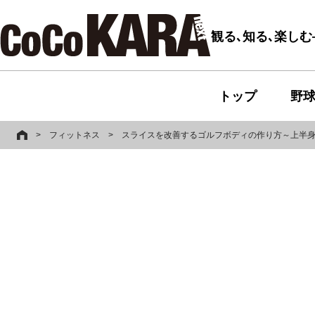
観る､知る､楽し
トップ
野
>
フィットネス
>
スライスを改善するゴルフボディの作り方～上半