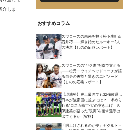
紹介しま
おすすめコラム
スワローズの未来を担う松下歩叶&
石井巧――輝き始めたルーキー2人
の決意【しのの応燕レポート】
スワローズの“ヤク進”を陰で支える
――松元ユウイチヘッドコーチが語
る自身の役割と驚きのエピソード
【しのの応燕レポート】
【現地発】史上最強でも32強敗退…
日本が強豪国に並ぶには？ 求めら
れる“ロス五輪世代”の突き上げ 久
保建英が語った“現実”を覆す選手は
出てくるか【W杯】
「胴上げされるのが夢」ヤクルト・