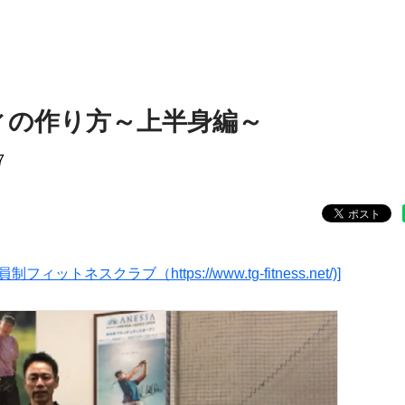
ィの作り方～上半身編～
7
スクラブ（https://www.tg-fitness.net/)]