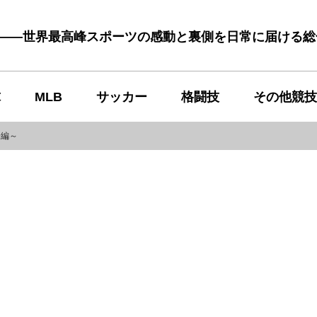
む――世界最高峰スポーツの感動と裏側を日常に届ける
球
MLB
サッカー
格闘技
その他競技
身編～