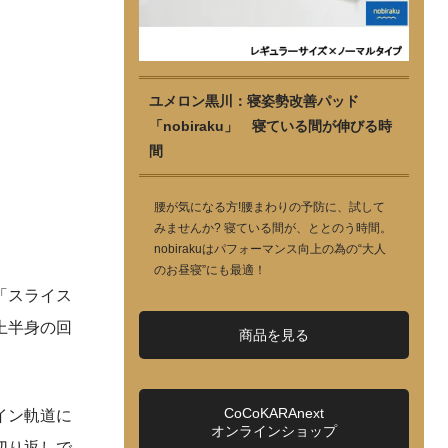
ユメロン黒川：寝姿勢改善パッド
「nobiraku」 寝ている間が伸びる時
間
腰が気になる方!腰まわりの予防に、試して
みませんか? 寝ている間が、ととのう時間。
nobirakuはパフォーマンス向上の為の“大人
のお昼寝”にも最適！
「スライス
上半身の回
商品を見る
CoCoKARAnext
イン軌道に
オンラインショップ
切り返しで