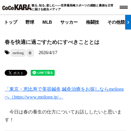
観る､知る､楽しむ――世界最高峰スポーツの感動と裏側を日常
に届ける総合メディア
トップ
野球
MLB
サッカー
格闘技
その他競技
春を快適に過ごすためにすべきこととは
2026/4/17
meilong
春
タグ:
「東京・恵比寿で美容鍼灸,鍼灸治療をお探しならmeilong
へ（https://www.meilong.jp/」
今日は春の養生の仕方についてお話ししたいと思いま
す！