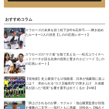
おすすめコラム
スワローズの未来を担う松下歩叶&石井巧――輝き始め
たルーキー2人の決意【しのの応燕レポート】
スワローズの“ヤク進”を陰で支える――松元ユウイチヘ
ッドコーチが語る自身の役割と驚きのエピソード【しの
の応燕レポート】
【現地発】史上最強でも32強敗退…日本が強豪国に並ぶ
には？ 求められる“ロス五輪世代”の突き上げ 久保建
英が語った“現実”を覆す選手は出てくるか【W杯】
「胴上げされるのが夢」ヤクルト・池山隆寛監督が目指
す優勝の二文字――投打ともに再建、活性化へ【独占イ