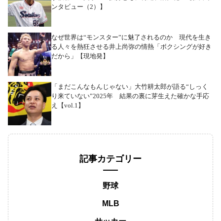
ンタビュー（2）】
なぜ世界は“モンスター”に魅了されるのか 現代を生き
る人々を熱狂させる井上尚弥の情熱「ボクシングが好き
だから」【現地発】
「まだこんなもんじゃない」大竹耕太郎が語る“しっく
り来ていない”2025年 結果の裏に芽生えた確かな手応
え【vol.1】
記事カテゴリー
野球
MLB