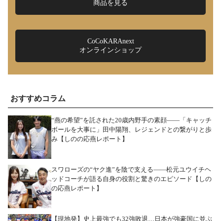
商品を見る
CoCoKARAnext
オンラインショップ
おすすめコラム
“燕の希望”を託された20歳内野手の素顔――「キャッチ
ボールを大事に」田中陽翔、レジェンドとの繋がりと歩
み【しのの応燕レポート】
スワローズの“ヤク進”を陰で支える――松元ユウイチヘ
ッドコーチが語る自身の役割と驚きのエピソード【しの
の応燕レポート】
【現地発】史上最強でも32強敗退…日本が強豪国に並ぶ