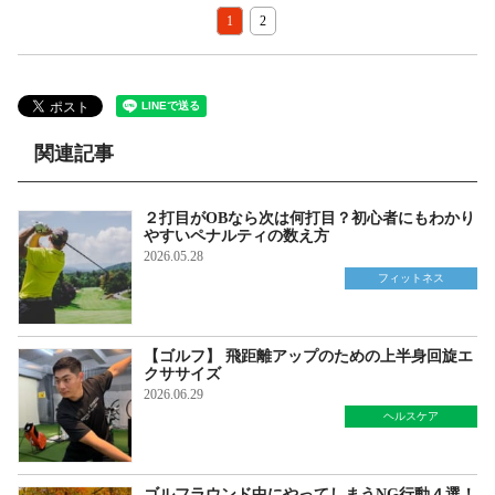
1
2
関連記事
２打目がOBなら次は何打目？初心者にもわかり
やすいペナルティの数え方
2026.05.28
フィットネス
【ゴルフ】 飛距離アップのための上半身回旋エ
クササイズ
2026.06.29
ヘルスケア
ゴルフラウンド中にやってしまうNG行動４選！