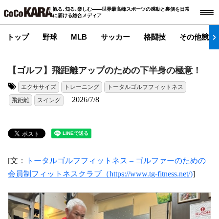
観る､知る､楽しむ――世界最高峰スポーツの感動と裏側を日常
に届ける総合メディア
トップ
野球
MLB
サッカー
格闘技
その他競技
【ゴルフ】飛距離アップのための下半身の極意！
エクササイズ
トレーニング
トータルゴルフフィットネス
タグ:
2026/7/8
飛距離
スイング
[文：
トータルゴルフフィットネス – ゴルファーのための
会員制フィットネスクラブ（https://www.tg-fitness.net/)
]