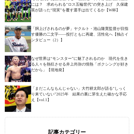
には？ 求められる“ロス五輪世代”の突き上げ 久保建
英が語った“現実”を覆す選手は出てくるか【W杯】
「胴上げされるのが夢」ヤクルト・池山隆寛監督が目指
す優勝の二文字――投打ともに再建、活性化へ【独占イ
ンタビュー（2）】
なぜ世界は“モンスター”に魅了されるのか 現代を生き
る人々を熱狂させる井上尚弥の情熱「ボクシングが好き
だから」【現地発】
「まだこんなもんじゃない」大竹耕太郎が語る“しっく
り来ていない”2025年 結果の裏に芽生えた確かな手応
え【vol.1】
記事カテゴリー