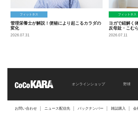
フィットネス
フィットネス
管理栄養士が解説！便秘により起こるカラダの
ヨガで紐解く
変化
反母趾・こむ
2026.07.31
2026.07.11
オンラインショップ
野球
お問い合わせ
│
ニュース配信先
│
バックナンバー
│
雑誌購入
│
会