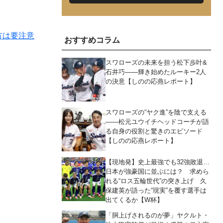
方は要注意
おすすめコラム
スワローズの未来を担う松下歩叶&
石井巧――輝き始めたルーキー2人
の決意【しのの応燕レポート】
スワローズの“ヤク進”を陰で支える
――松元ユウイチヘッドコーチが語
る自身の役割と驚きのエピソード
【しのの応燕レポート】
【現地発】史上最強でも32強敗退…
日本が強豪国に並ぶには？ 求めら
れる“ロス五輪世代”の突き上げ 久
保建英が語った“現実”を覆す選手は
出てくるか【W杯】
「胴上げされるのが夢」ヤクルト・