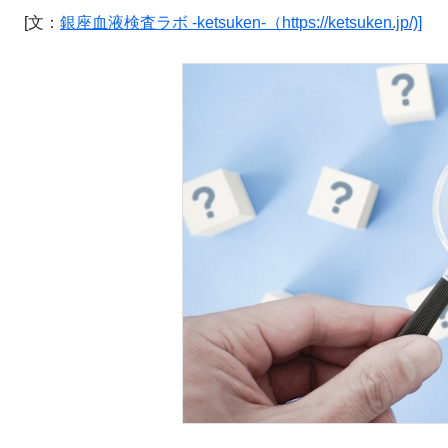
[文：
銀座血液検査ラボ -ketsuken-（https://ketsuken.jp/)]