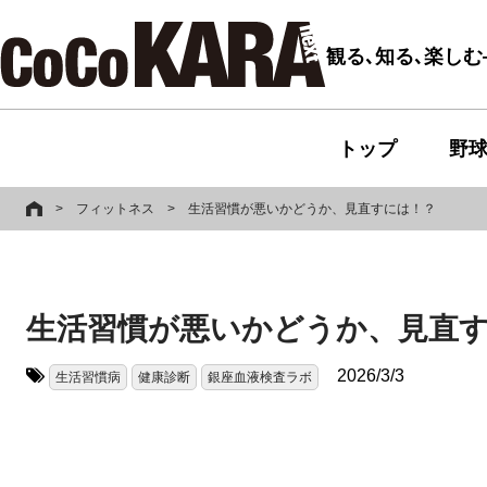
観る､知る､楽し
トップ
野
>
フィットネス
>
生活習慣が悪いかどうか、見直すには！？
生活習慣が悪いかどうか、見直
2026/3/3
生活習慣病
健康診断
銀座血液検査ラボ
タグ: