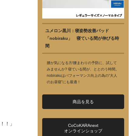
ユメロン黒川：寝姿勢改善パッド
「nobiraku」 寝ている間が伸びる時
間
腰が気になる方!腰まわりの予防に、試して
みませんか? 寝ている間が、ととのう時間。
nobirakuはパフォーマンス向上の為の“大人
のお昼寝”にも最適！
商品を見る
よ！！」
CoCoKARAnext
オンラインショップ