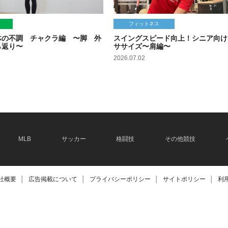
フィットネス
体の不調 チャクラ編 〜脚 外
スイングスピード向上！シニア向け
ら返り〜
ササイズ〜肩編〜
2026.07.02
MLB
サッカー
格闘技
その他競技
社概要
│
広告掲載について
│
プライバシーポリシー
│
サイトポリシー
│
利