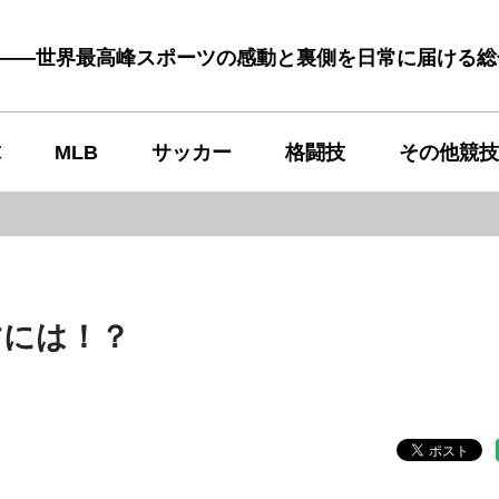
む――世界最高峰スポーツの感動と裏側を日常に届ける
球
MLB
サッカー
格闘技
その他競技
すには！？