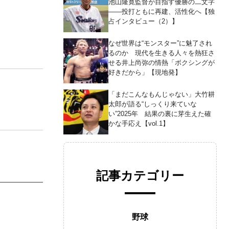
池山隆寛監督が目指す優勝の二文字
――投打ともに再建、活性化へ【独
占インタビュー（2）】
なぜ世界は“モンスター”に魅了され
るのか 現代を生きる人々を熱狂さ
せる井上尚弥の情熱「ボクシングが
好きだから」【現地発】
「まだこんなもんじゃない」大竹耕
太郎が語る“しっくり来ていな
い”2025年 結果の裏に芽生えた確
かな手応え【vol.1】
記事カテゴリー
野球