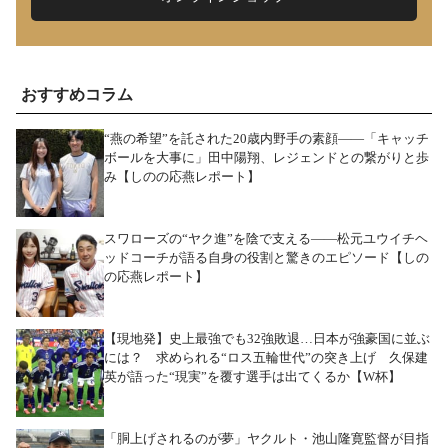
おすすめコラム
“燕の希望”を託された20歳内野手の素顔――「キャッチ
ボールを大事に」田中陽翔、レジェンドとの繋がりと歩
み【しのの応燕レポート】
スワローズの“ヤク進”を陰で支える――松元ユウイチヘ
ッドコーチが語る自身の役割と驚きのエピソード【しの
の応燕レポート】
【現地発】史上最強でも32強敗退…日本が強豪国に並ぶ
には？ 求められる“ロス五輪世代”の突き上げ 久保建
英が語った“現実”を覆す選手は出てくるか【W杯】
「胴上げされるのが夢」ヤクルト・池山隆寛監督が目指