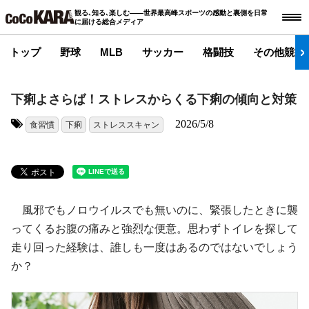
観る､知る､楽しむ――世界最高峰スポーツの感動と裏側を日常
に届ける総合メディア
トップ
野球
MLB
サッカー
格闘技
その他競技
下痢よさらば！ストレスからくる下痢の傾向と対策
2026/5/8
食習慣
下痢
ストレススキャン
タグ:
風邪でもノロウイルスでも無いのに、緊張したときに襲
ってくるお腹の痛みと強烈な便意。思わずトイレを探して
走り回った経験は、誰しも一度はあるのではないでしょう
か？