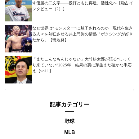
す優勝の二文字――投打ともに再建、活性化へ【独占イ
ンタビュー（2）】
なぜ世界は“モンスター”に魅了されるのか 現代を生き
る人々を熱狂させる井上尚弥の情熱「ボクシングが好き
だから」【現地発】
「まだこんなもんじゃない」大竹耕太郎が語る“しっく
り来ていない”2025年 結果の裏に芽生えた確かな手応
え【vol.1】
記事カテゴリー
野球
MLB