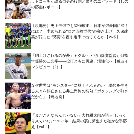
ッドコーチが語る自身の役割と驚きのエピソード【しの
の応燕レポート】
【現地発】史上最強でも32強敗退…日本が強豪国に並ぶ
には？ 求められる“ロス五輪世代”の突き上げ 久保建
英が語った“現実”を覆す選手は出てくるか【W杯】
「胴上げされるのが夢」ヤクルト・池山隆寛監督が目指
す優勝の二文字――投打ともに再建、活性化へ【独占イ
ンタビュー（2）】
なぜ世界は“モンスター”に魅了されるのか 現代を生き
る人々を熱狂させる井上尚弥の情熱「ボクシングが好き
だから」【現地発】
「まだこんなもんじゃない」大竹耕太郎が語る“しっく
り来ていない”2025年 結果の裏に芽生えた確かな手応
え【vol.1】