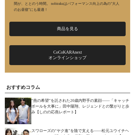
間が、ととのう時間。 nobirakuはパフォーマンス向上の為の“大人
のお昼寝”にも最適！
商品を見る
CoCoKARAnext
オンラインショップ
おすすめコラム
“燕の希望”を託された20歳内野手の素顔――「キャッチ
ボールを大事に」田中陽翔、レジェンドとの繋がりと歩
み【しのの応燕レポート】
スワローズの“ヤク進”を陰で支える――松元ユウイチヘ