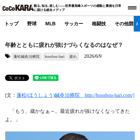
観る､知る､楽しむ――世界最高峰スポーツの感動と裏側を日常
に届ける総合メディア
トップ
野球
MLB
サッカー
格闘技
その他競技
年齢とともに疲れが抜けづらくなるのはなぜ？
2026/6/9
蓬松鍼灸治療院
houshou-hari
疲れ
タグ:
[文：
蓬松(ほうしょう)鍼灸治療院 http://houshou-hari.com/]
「もう、歳かなぁ～。最近疲れが抜けなくなってきた
よ。」