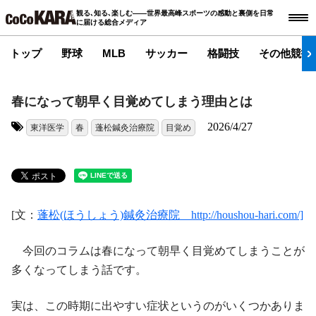
観る､知る､楽しむ――世界最高峰スポーツの感動と裏側を日常
に届ける総合メディア
トップ
野球
MLB
サッカー
格闘技
その他競技
春になって朝早く目覚めてしまう理由とは
2026/4/27
東洋医学
春
蓬松鍼灸治療院
目覚め
タグ:
[文：
蓬松(ほうしょう)鍼灸治療院 http://houshou-hari.com/]
今回のコラムは春になって朝早く目覚めてしまうことが
多くなってしまう話です。
実は、この時期に出やすい症状というのがいくつかありま