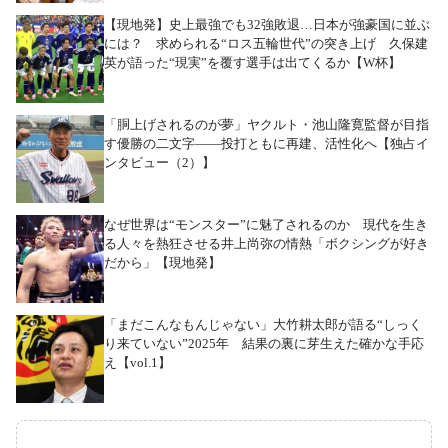
【現地発】史上最強でも32強敗退…日本が強豪国に並ぶ
には？ 求められる“ロス五輪世代”の突き上げ 久保建
英が語った“現実”を覆す選手は出てくるか【W杯】
「胴上げされるのが夢」ヤクルト・池山隆寛監督が目指
す優勝の二文字――投打ともに再建、活性化へ【独占イ
ンタビュー（2）】
なぜ世界は“モンスター”に魅了されるのか 現代を生き
る人々を熱狂させる井上尚弥の情熱「ボクシングが好き
だから」【現地発】
「まだこんなもんじゃない」大竹耕太郎が語る“しっく
り来ていない”2025年 結果の裏に芽生えた確かな手応
え【vol.1】