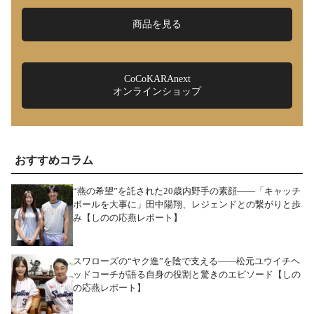
商品を見る
CoCoKARAnext
オンラインショップ
おすすめコラム
“燕の希望”を託された20歳内野手の素顔――「キャッチ
ボールを大事に」田中陽翔、レジェンドとの繋がりと歩
み【しのの応燕レポート】
スワローズの“ヤク進”を陰で支える――松元ユウイチヘ
ッドコーチが語る自身の役割と驚きのエピソード【しの
の応燕レポート】