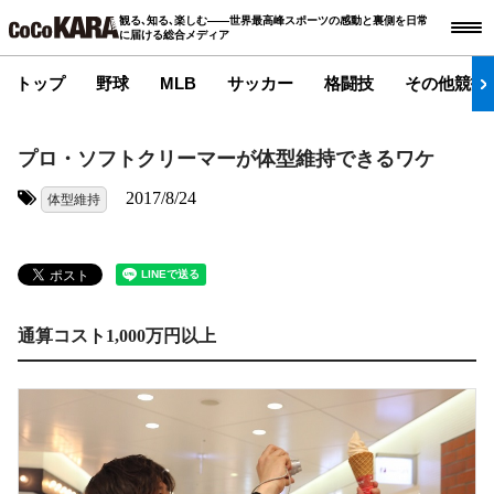
観る､知る､楽しむ――世界最高峰スポーツの感動と裏側を日常
に届ける総合メディア
トップ
野球
MLB
サッカー
格闘技
その他競技
プロ・ソフトクリーマーが体型維持できるワケ
2017/8/24
体型維持
タグ:
通算コスト1,000万円以上