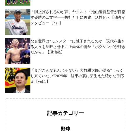
「胴上げされるのが夢」ヤクルト・池山隆寛監督が目指
す優勝の二文字――投打ともに再建、活性化へ【独占イ
ンタビュー（2）】
なぜ世界は“モンスター”に魅了されるのか 現代を生き
る人々を熱狂させる井上尚弥の情熱「ボクシングが好き
だから」【現地発】
「まだこんなもんじゃない」大竹耕太郎が語る“しっく
り来ていない”2025年 結果の裏に芽生えた確かな手応
え【vol.1】
記事カテゴリー
野球