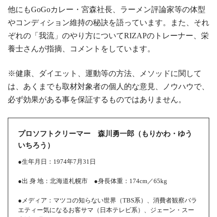
他にもGoGoカレー・宮森社長、ラーメン評論家等の体型
やコンディション維持の秘訣を語っています。また、それ
ぞれの「我流」のやり方についてRIZAPのトレーナー、栄
養士さんが指摘、コメントをしています。
※健康、ダイエット、運動等の方法、メソッドに関して
は、あくまでも取材対象者の個人的な意見、ノウハウで、
必ず効果がある事を保証するものではありません。
プロソフトクリーマー 森川勇一郎（もりかわ・ゆう
いちろう）
●生年月日：1974年7月31日
●出 身 地：北海道札幌市 ●身長体重：174cm／65kg
●メディア：マツコの知らない世界（TBS系）、消費者観察バラ
エティー気になるお客サマ（日本テレビ系）、ジェーン・スー