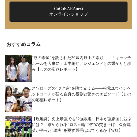
CoCoKARAnext
オンラインショップ
おすすめコラム
“燕の希望”を託された20歳内野手の素顔――「キャッチ
ボールを大事に」田中陽翔、レジェンドとの繋がりと歩
み【しのの応燕レポート】
スワローズの“ヤク進”を陰で支える――松元ユウイチヘ
ッドコーチが語る自身の役割と驚きのエピソード【しの
の応燕レポート】
【現地発】史上最強でも32強敗退…日本が強豪国に並ぶ
には？ 求められる“ロス五輪世代”の突き上げ 久保建
英が語った“現実”を覆す選手は出てくるか【W杯】