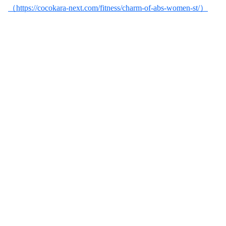
（https://cocokara-next.com/fitness/charm-of-abs-women-st/）