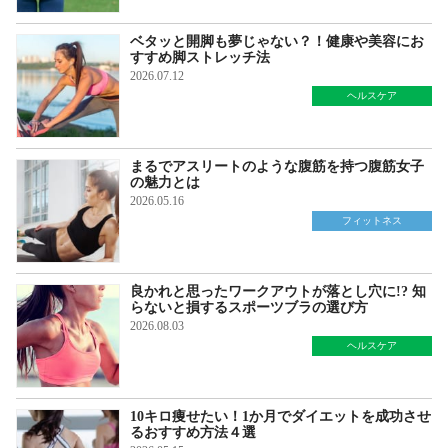
ベタッと開脚も夢じゃない？！健康や美容にお
すすめ脚ストレッチ法
2026.07.12
ヘルスケア
まるでアスリートのような腹筋を持つ腹筋女子
の魅力とは
2026.05.16
フィットネス
良かれと思ったワークアウトが落とし穴に!? 知
らないと損するスポーツブラの選び方
2026.08.03
ヘルスケア
10キロ痩せたい！1か月でダイエットを成功させ
るおすすめ方法４選