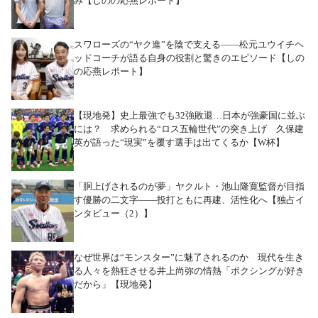
み【しのの応燕レポート】
スワローズの“ヤク進”を陰で支える――松元ユウイチヘ
ッドコーチが語る自身の役割と驚きのエピソード【しの
の応燕レポート】
【現地発】史上最強でも32強敗退…日本が強豪国に並ぶ
には？ 求められる“ロス五輪世代”の突き上げ 久保建
英が語った“現実”を覆す選手は出てくるか【W杯】
「胴上げされるのが夢」ヤクルト・池山隆寛監督が目指
す優勝の二文字――投打ともに再建、活性化へ【独占イ
ンタビュー（2）】
なぜ世界は“モンスター”に魅了されるのか 現代を生き
る人々を熱狂させる井上尚弥の情熱「ボクシングが好き
だから」【現地発】