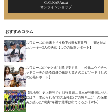
CoCoKARAnext
オンラインショップ
おすすめコラム
スワローズの未来を担う松下歩叶&石井巧――輝き始め
たルーキー2人の決意【しのの応燕レポート】
スワローズの“ヤク進”を陰で支える――松元ユウイチヘ
ッドコーチが語る自身の役割と驚きのエピソード【しの
の応燕レポート】
【現地発】史上最強でも32強敗退…日本が強豪国に並ぶ
には？ 求められる“ロス五輪世代”の突き上げ 久保建
英が語った“現実”を覆す選手は出てくるか【W杯】