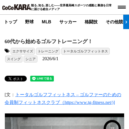
観る､知る､楽しむ――世界最高峰スポーツの感動と裏側を日常
に届ける総合メディア
トップ
野球
MLB
サッカー
格闘技
その他競技
60代から始めるゴルフトレーニング！
エクササイズ
トレーニング
トータルゴルフフィットネス
タグ:
2026/6/1
スイング
シニア
[文：
トータルゴルフフィットネス – ゴルファーのための
会員制フィットネスクラブ（https://www.tg-fitness.net/)]