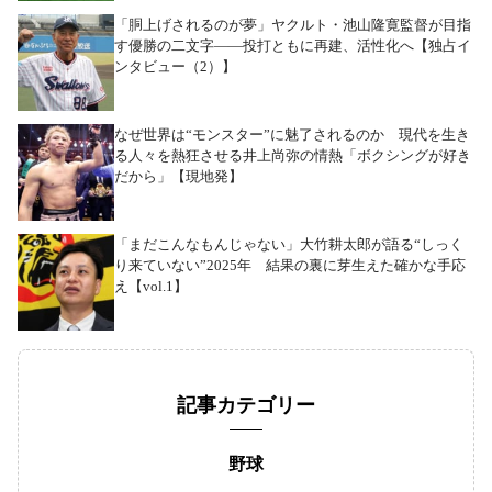
「胴上げされるのが夢」ヤクルト・池山隆寛監督が目指
す優勝の二文字――投打ともに再建、活性化へ【独占イ
ンタビュー（2）】
なぜ世界は“モンスター”に魅了されるのか 現代を生き
る人々を熱狂させる井上尚弥の情熱「ボクシングが好き
だから」【現地発】
「まだこんなもんじゃない」大竹耕太郎が語る“しっく
り来ていない”2025年 結果の裏に芽生えた確かな手応
え【vol.1】
記事カテゴリー
野球