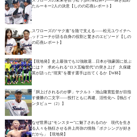
スワローズの未来を担う松下歩叶&石井巧――輝き始め
たルーキー2人の決意【しのの応燕レポート】
スワローズの“ヤク進”を陰で支える――松元ユウイチヘ
ッドコーチが語る自身の役割と驚きのエピソード【しの
の応燕レポート】
【現地発】史上最強でも32強敗退…日本が強豪国に並ぶ
には？ 求められる“ロス五輪世代”の突き上げ 久保建
英が語った“現実”を覆す選手は出てくるか【W杯】
「胴上げされるのが夢」ヤクルト・池山隆寛監督が目指
す優勝の二文字――投打ともに再建、活性化へ【独占イ
ンタビュー（2）】
なぜ世界は“モンスター”に魅了されるのか 現代を生き
る人々を熱狂させる井上尚弥の情熱「ボクシングが好き
だから」【現地発】