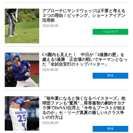
アプローチにサンドウェッジは不要と考える
３つの理由！ピッチング、ショートアイアン
活用術
2026.08.09
ヘルスケア
CS圏内も見えた！ 中日が「4連勝の壁」を
越える5連勝 正念場の戦いでキーマンとなっ
た「全試合安打のトップバッター」
2026.08.09
野球
「毎年夏になると強くなるベイスターズ」他
球団ファンも“驚異”…筒香嘉智の劇的サヨナ
ラ弾でDeNA3位浮上「今年もブーストが始ま
るのか」セ・リーグ真夏の激しいAクラス争
いの行方は
2026.08.09
野球