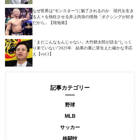
なぜ世界は“モンスター”に魅了されるのか 現代を生き
る人々を熱狂させる井上尚弥の情熱「ボクシングが好き
だから」【現地発】
「まだこんなもんじゃない」大竹耕太郎が語る“しっく
り来ていない”2025年 結果の裏に芽生えた確かな手応
え【vol.1】
記事カテゴリー
野球
MLB
サッカー
格闘技