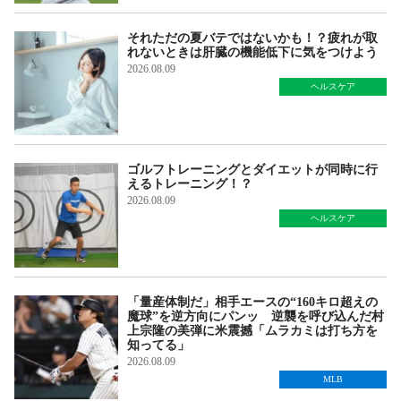
それただの夏バテではないかも！？疲れが取
れないときは肝臓の機能低下に気をつけよう
2026.08.09
ヘルスケア
ゴルフトレーニングとダイエットが同時に行
えるトレーニング！？
2026.08.09
ヘルスケア
「量産体制だ」相手エースの“160キロ超えの
魔球”を逆方向にパンッ 逆襲を呼び込んだ村
上宗隆の美弾に米震撼「ムラカミは打ち方を
知ってる」
2026.08.09
MLB