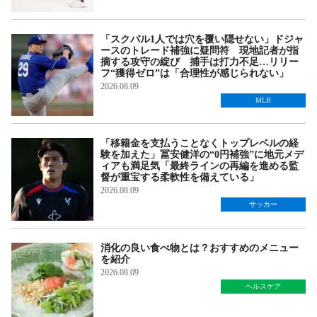
「スクバル1人では穴を覆い隠せない」ドジャ
ースのトレード補強に疑問符 現地記者が指
摘する攻守の綻び 捕手は打力不足…リリー
フ“獲得ゼロ”は「合理性が感じられない」
2026.08.09
MLB
「移籍金を支払うことなくトップレベルの経
験を加えた」冨安健洋の“0円補強”に地元メデ
ィアも満足気「最終ラインの再編を進める監
督が重宝する柔軟性を備えている」
2026.08.09
サッカー
消化の良い食べ物とは？おすすめのメニュー
を紹介
2026.08.09
ヘルスケア