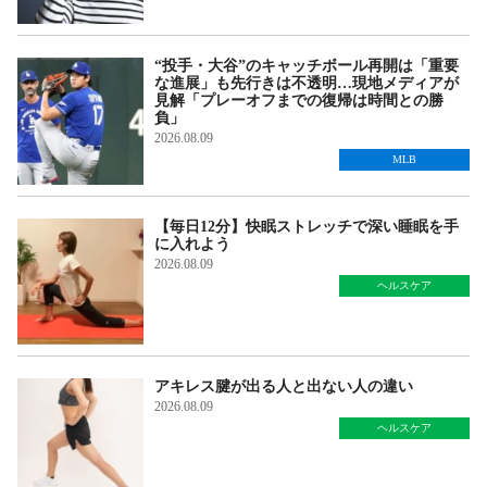
“投手・大谷”のキャッチボール再開は「重要
な進展」も先行きは不透明…現地メディアが
見解「プレーオフまでの復帰は時間との勝
負」
2026.08.09
MLB
【毎日12分】快眠ストレッチで深い睡眠を手
に入れよう
2026.08.09
ヘルスケア
アキレス腱が出る人と出ない人の違い
2026.08.09
ヘルスケア