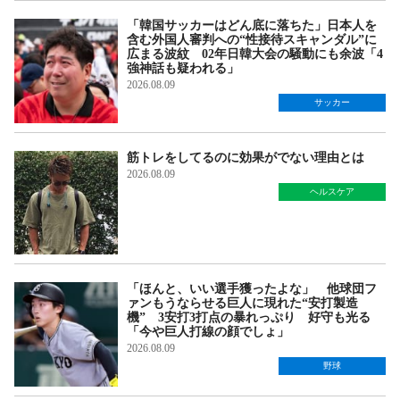
「韓国サッカーはどん底に落ちた」日本人を
含む外国人審判への“性接待スキャンダル”に
広まる波紋 02年日韓大会の騒動にも余波「4
強神話も疑われる」
2026.08.09
サッカー
筋トレをしてるのに効果がでない理由とは
2026.08.09
ヘルスケア
「ほんと、いい選手獲ったよな」 他球団フ
ァンもうならせる巨人に現れた“安打製造
機” 3安打3打点の暴れっぷり 好守も光る
「今や巨人打線の顔でしょ」
2026.08.09
野球