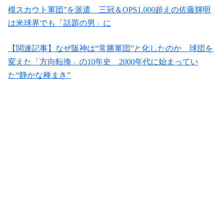
模スカウト軍団”を派遣 三冠＆OPS1.000超えの佐藤輝明
は米球界でも「話題の男」に
【関連記事】なぜ阪神は“常勝軍団”と化したのか 球団を
変えた「方向転換」の10年史 2000年代に始まってい
た“静かな種まき”