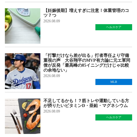
【妊娠後期】増えすぎに注意！体重管理のコ
ツ７つ
2026.08.09
ヘルスケア
「打撃だけなら差が出る」打者専任より守備
重視の声 大谷翔平のMVP有力論に元エ軍同
僚が反発「最高峰の85イニングだけじゃ比較
の余地ない」
2026.08.09
MLB
不足してるかも！？筋トレや運動している方
が摂りたいビタミンD・亜鉛・マグネシウム
2026.08.09
ヘルスケア