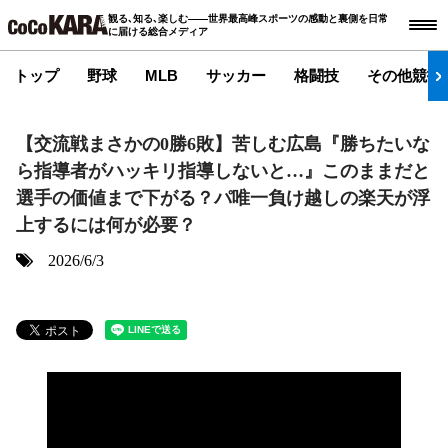
観る､知る､楽しむ――世界最高峰スポーツの感動と裏側を日常
に届ける総合メディア
トップ
野球
MLB
サッカー
格闘技
その他競技
【交流戦まさかの0勝6敗】苦しむ広島『勝ちたいな
ら指導者がハッキリ指導しないと…』このままだと
選手の価値まで下がる？パ唯一負け越しの楽天が浮
上するには何が必要？
2026/6/3