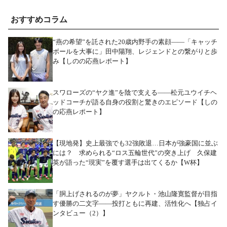
おすすめコラム
“燕の希望”を託された20歳内野手の素顔――「キャッチ
ボールを大事に」田中陽翔、レジェンドとの繋がりと歩
み【しのの応燕レポート】
スワローズの“ヤク進”を陰で支える――松元ユウイチヘ
ッドコーチが語る自身の役割と驚きのエピソード【しの
の応燕レポート】
【現地発】史上最強でも32強敗退…日本が強豪国に並ぶ
には？ 求められる“ロス五輪世代”の突き上げ 久保建
英が語った“現実”を覆す選手は出てくるか【W杯】
「胴上げされるのが夢」ヤクルト・池山隆寛監督が目指
す優勝の二文字――投打ともに再建、活性化へ【独占イ
ンタビュー（2）】