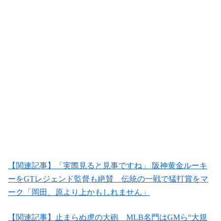
【関連記事】「実際見ると見事ですね」 阪神黄金ルーキ
ーをGTレジェンド監督も絶賛 伝統の一戦で猛打賞をマ
ーク「岡田、原より上かもしれません」
【関連記事】止まらぬ虎の大砲 MLB名門はGMら“大規