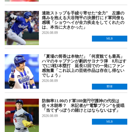
連敗ストップを手繰り寄せた“全力” 左膝の
痛みを抱える大谷翔平の決勝打にド軍同僚も
感嘆「ショウヘイが全力疾走をしてくれたの
は、本当に大きかった」
2026.08.09
MLB
「夏場の筒香は本物だ」「何度観ても最高」
ハマのキャプテンが劇的サヨナラ弾 8月はす
でに5戦3本塁打 延長12回での一発にファン
感無量「これ以上の芸術作品は存在し得ない
でしょう」
2026.08.09
野球
防御率11.00のド軍108億円守護神の代役は
佐々木朗希？ 米記者が“電撃プラン”を提唱
「当てずっぽうの賭けとはならないはず」
2026.08.09
MLB