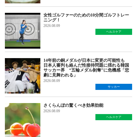
女性ゴルファーのための10分間ゴルフトレー
ニング！
2026.08.09
ヘルスケア
14年前の銅メダルが日本に変更の可能性も
日本人審判も絡んだ性接待問題に揺れる韓国
サッカー界 “五輪メダル剝奪”に危機感「悲
劇に見舞われる」
2026.08.09
サッカー
さくらんぼの驚くべき効果効能
2026.08.09
ヘルスケア