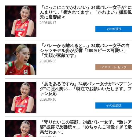
「にっこにこでかわいい」24歳バレー女子が“に
んまり”…「癒されてます」「かわよい」撮影風
景に反響続々
2026.06.17
その他競技
「バレーから離れると…」24歳バレー女子の白
シャツモデル姿が反響「100％ピース可愛い」
「笑顔が素敵です」
2026.06.03
アスリート/セレブ
「あるあるですね」24歳バレー女子が“ハプニン
グ”に照れ笑い…「特注でお願いいたします」フ
ァン反応
2026.06.10
その他競技
「守りたいこの笑顔」24歳バレー女子、“激レア
姿”披露で反響続々…「めちゃんこ可愛すぎて最
高だわぁ～」