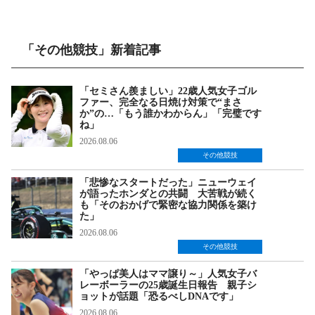
「その他競技」新着記事
「セミさん羨ましい」22歳人気女子ゴル
ファー、完全なる日焼け対策で“まさ
か”の…「もう誰かわからん」「完璧です
ね」
2026.08.06
その他競技
「悲惨なスタートだった」ニューウェイ
が語ったホンダとの共闘 大苦戦が続く
も「そのおかげで緊密な協力関係を築け
た」
2026.08.06
その他競技
「やっぱ美人はママ譲り～」人気女子バ
レーボーラーの25歳誕生日報告 親子シ
ョットが話題「恐るべしDNAです」
2026.08.06