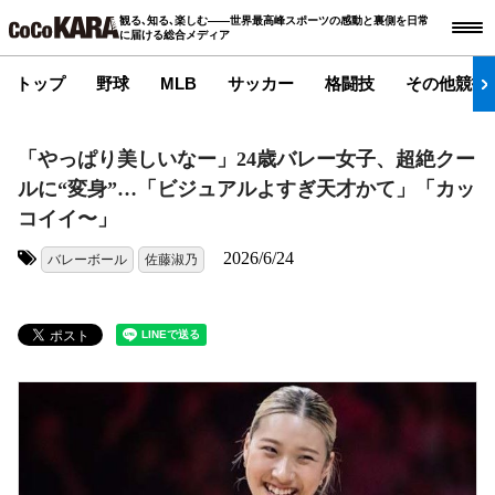
観る､知る､楽しむ――世界最高峰スポーツの感動と裏側を日常
に届ける総合メディア
トップ
野球
MLB
サッカー
格闘技
その他競技
「やっぱり美しいなー」24歳バレー女子、超絶クー
ルに“変身”…「ビジュアルよすぎ天才かて」「カッ
コイイ〜」
2026/6/24
バレーボール
佐藤淑乃
タグ: