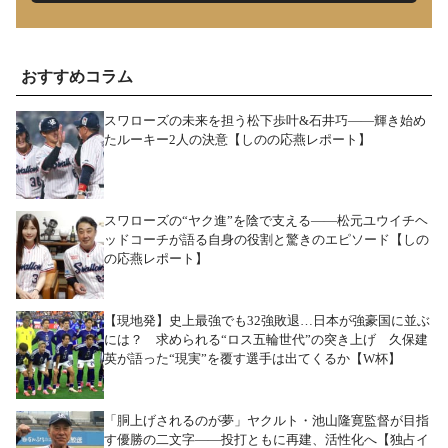
おすすめコラム
スワローズの未来を担う松下歩叶&石井巧――輝き始め
たルーキー2人の決意【しのの応燕レポート】
スワローズの“ヤク進”を陰で支える――松元ユウイチヘ
ッドコーチが語る自身の役割と驚きのエピソード【しの
の応燕レポート】
【現地発】史上最強でも32強敗退…日本が強豪国に並ぶ
には？ 求められる“ロス五輪世代”の突き上げ 久保建
英が語った“現実”を覆す選手は出てくるか【W杯】
「胴上げされるのが夢」ヤクルト・池山隆寛監督が目指
す優勝の二文字――投打ともに再建、活性化へ【独占イ