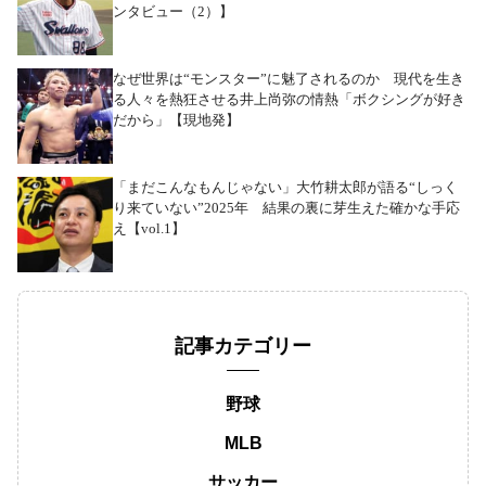
ンタビュー（2）】
なぜ世界は“モンスター”に魅了されるのか 現代を生き
る人々を熱狂させる井上尚弥の情熱「ボクシングが好き
だから」【現地発】
「まだこんなもんじゃない」大竹耕太郎が語る“しっく
り来ていない”2025年 結果の裏に芽生えた確かな手応
え【vol.1】
記事カテゴリー
野球
MLB
サッカー