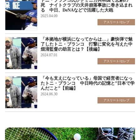
トニ・ブランコ氏がドミニカ共和国で悲劇の
死 ナイトクラブの天井崩落事故に巻き込まれ
る 中日、DeNAなどで活躍した大砲
2025.04.09
アスリート/セレブ
「本拠地が横浜になってからは…」豪快弾で魅
了したトニ・ブランコ 打撃に変化を与えた中
畑清監督の助言とは？【後編】
2024.07.01
アスリート/セレブ
「今も支えになっている」母国で経営者になっ
たトニ・ブランコ 中日時代の記憶と”日本で学
んだこと”【前編】
2024.06.30
アスリート/セレブ