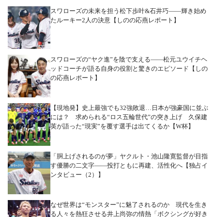
スワローズの未来を担う松下歩叶&石井巧――輝き始め
たルーキー2人の決意【しのの応燕レポート】
スワローズの“ヤク進”を陰で支える――松元ユウイチヘ
ッドコーチが語る自身の役割と驚きのエピソード【しの
の応燕レポート】
【現地発】史上最強でも32強敗退…日本が強豪国に並ぶ
には？ 求められる“ロス五輪世代”の突き上げ 久保建
英が語った“現実”を覆す選手は出てくるか【W杯】
「胴上げされるのが夢」ヤクルト・池山隆寛監督が目指
す優勝の二文字――投打ともに再建、活性化へ【独占イ
ンタビュー（2）】
なぜ世界は“モンスター”に魅了されるのか 現代を生き
る人々を熱狂させる井上尚弥の情熱「ボクシングが好き