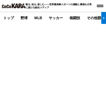
観る､知る､楽しむ――世界最高峰スポーツの感動と裏側を日常
に届ける総合メディア
トップ
野球
MLB
サッカー
格闘技
その他競技