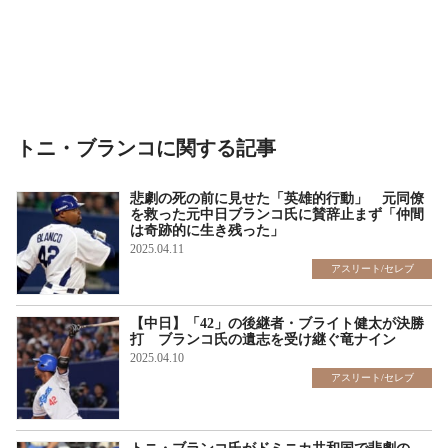
トニ・ブランコに関する記事
悲劇の死の前に見せた「英雄的行動」 元同僚
を救った元中日ブランコ氏に賛辞止まず「仲間
は奇跡的に生き残った」
2025.04.11
アスリート/セレブ
【中日】「42」の後継者・ブライト健太が決勝
打 ブランコ氏の遺志を受け継ぐ竜ナイン
2025.04.10
アスリート/セレブ