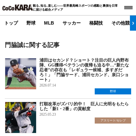
観る､知る､楽しむ――世界最高峰スポーツの感動と裏側を日常
に届ける総合メディア
トップ
野球
MLB
サッカー
格闘技
その他競技
門脇誠に関する記事
浦田はセカンド？ショート？注目の巨人内野布
陣、GG獲得ベテランの復帰も迫る中…“新たな
忍者”の存在も「レギュラー候補、多すぎだ
ろ！」「門脇サード、浦田セカンド、泉口ショ
ート」
2026.07.14
野球
打順改革がズバリ的中！ 巨人に光明をもたら
した「新1・2番」の貢献度
2025.05.23
アスリート/セレブ