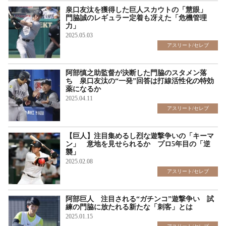
泉口友汰を獲得した巨人スカウトの「慧眼」
門脇誠のレギュラー定着も冴えた「危機管理
力」
2025.05.03
アスリート/セレブ
阿部慎之助監督が決断した門脇のスタメン落
ち 泉口友汰の“一発”回答は打線活性化の特効
薬になるか
2025.04.11
アスリート/セレブ
【巨人】注目集めるし烈な遊撃争いの「キーマ
ン」 意地を見せられるか プロ5年目の「逆
襲」
2025.02.08
アスリート/セレブ
阿部巨人 注目される“ガチンコ”遊撃争い 試
練の門脇に放たれる新たな「刺客」とは
2025.01.15