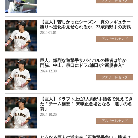
アスリート/セレブ
【巨人】苦しかったシーズン 真のレギュラー
獲りへ進化を見せられるか、23歳内野手の挑戦
2025.01.01
アスリート/セレブ
巨人、熾烈な遊撃手サバイバルの勝者は誰か
門脇、中山、泉口にドラ2浦田が”新規参入”
2024.12.30
アスリート/セレブ
【巨人】ドラフト上位3人内野手指名で見えてき
た＂チーム構想＂ 来季正念場となる「選手の名
前」
2024.10.26
アスリート/セレブ
どうなる巨人の近未来「正遊撃手争い」勝者は