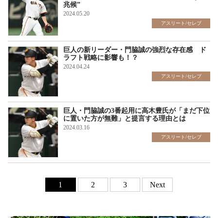
兆候”
2024.05.20
アスリート/セレブ
巨人の新リーダー・門脇誠の強烈な存在感 ド
ラフト戦略に影響も！？
2024.04.24
アスリート/セレブ
巨人・門脇誠の3番起用に高木豊氏が「まだ下位
に置いた方が無難」と提言する理由とは
2024.03.16
アスリート/セレブ
1
2
3
Next