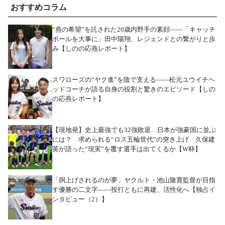
おすすめコラム
“燕の希望”を託された20歳内野手の素顔――「キャッチ
ボールを大事に」田中陽翔、レジェンドとの繋がりと歩
み【しのの応燕レポート】
スワローズの“ヤク進”を陰で支える――松元ユウイチヘ
ッドコーチが語る自身の役割と驚きのエピソード【しの
の応燕レポート】
【現地発】史上最強でも32強敗退…日本が強豪国に並ぶ
には？ 求められる“ロス五輪世代”の突き上げ 久保建
英が語った“現実”を覆す選手は出てくるか【W杯】
「胴上げされるのが夢」ヤクルト・池山隆寛監督が目指
す優勝の二文字――投打ともに再建、活性化へ【独占イ
ンタビュー（2）】