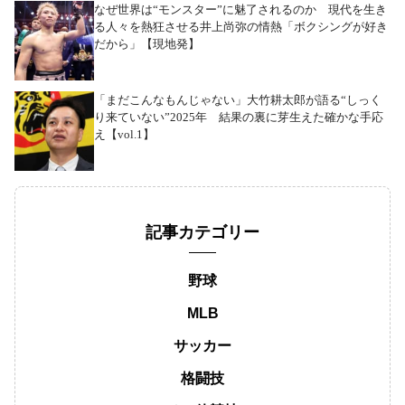
なぜ世界は“モンスター”に魅了されるのか 現代を生き
る人々を熱狂させる井上尚弥の情熱「ボクシングが好き
だから」【現地発】
「まだこんなもんじゃない」大竹耕太郎が語る“しっく
り来ていない”2025年 結果の裏に芽生えた確かな手応
え【vol.1】
記事カテゴリー
野球
MLB
サッカー
格闘技