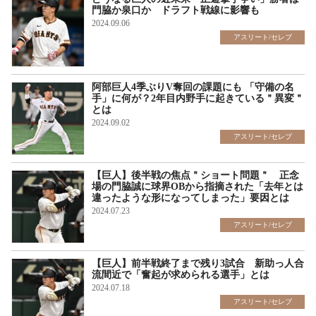
門脇か泉口か ドラフト戦線に影響も
2024.09.06
アスリート/セレブ
阿部巨人4季ぶりV奪回の課題にも 「守備の名
手」に何が？2年目内野手に起きている＂異変＂
とは
2024.09.02
アスリート/セレブ
【巨人】後半戦の焦点＂ショート問題＂ 正念
場の門脇誠に球界OBから指摘された「去年とは
違ったような形になってしまった」要因とは
2024.07.23
アスリート/セレブ
【巨人】前半戦終了まで残り3試合 新助っ人合
流間近で「奮起が求められる選手」とは
2024.07.18
アスリート/セレブ