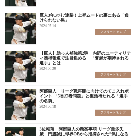
巨人3年ぶり7連勝！上昇ムードの裏にある「負
けられない男」
2024.07.14
アスリート/セレブ
【巨人】助っ人補強第2弾 内野のユーティリテ
ィ獲得報道で注目集める 「奮起が期待される
選手」とは
2024.06.29
アスリート/セレブ
阿部巨人 リーグ戦再開に向けてのてこ入れポ
イント 「5番打者問題」と復活待たれる「選手
の名前」
2024.06.18
アスリート/セレブ
3位転落 阿部巨人の懸案事項 リーグ最多失
策 門脇誠に球界OBから指摘された”気になる