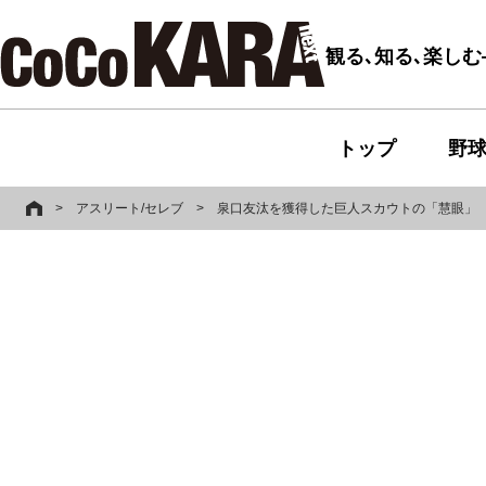
観る､知る､楽し
トップ
野
>
アスリート/セレブ
>
泉口友汰を獲得した巨人スカウトの「慧眼」