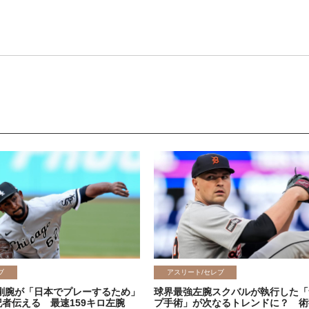
ブ
アスリート/セレブ
剛腕が「日本でプレーするため」
球界最強左腕スクバルが執行した「
記者伝える 最速159キロ左腕
プ手術」が次なるトレンドに？ 術