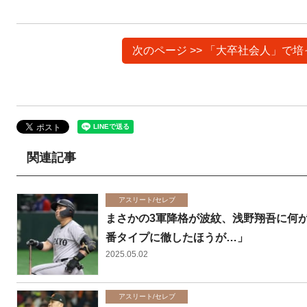
次のページ >> 「大卒社会人」
関連記事
アスリート/セレブ
まさかの3軍降格が波紋、浅野翔吾に何が
番タイプに徹したほうが…」
2025.05.02
アスリート/セレブ