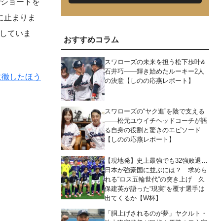
でショートを
に止まりま
献していま
おすすめコラム
スワローズの未来を担う松下歩叶&
石井巧――輝き始めたルーキー2人
に徹したほう
の決意【しのの応燕レポート】
スワローズの“ヤク進”を陰で支える
――松元ユウイチヘッドコーチが語
る自身の役割と驚きのエピソード
【しのの応燕レポート】
【現地発】史上最強でも32強敗退…
日本が強豪国に並ぶには？ 求めら
れる“ロス五輪世代”の突き上げ 久
保建英が語った“現実”を覆す選手は
出てくるか【W杯】
「胴上げされるのが夢」ヤクルト・