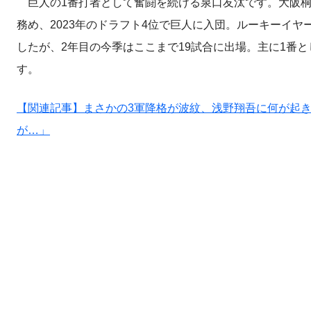
巨人の1番打者として奮闘を続ける泉口友汰です。大阪桐
務め、2023年のドラフト4位で巨人に入団。ルーキーイヤー
したが、2年目の今季はここまで19試合に出場。主に1番とし
す。
【関連記事】まさかの3軍降格が波紋、浅野翔吾に何が起き
が…」