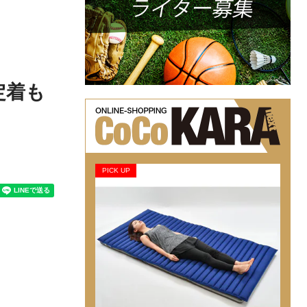
定着も
PICK UP