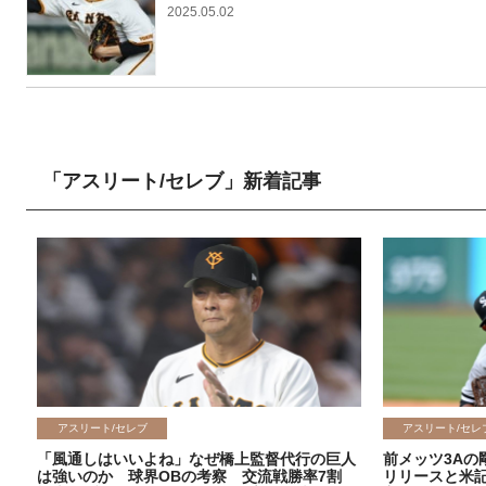
2025.05.02
「アスリート/セレブ」新着記事
アスリート/セレブ
アスリート/セレ
「風通しはいいよね」なぜ橋上監督代行の巨人
前メッツ3Aの
は強いのか 球界OBの考察 交流戦勝率7割
リリースと米