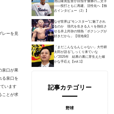
池山隆寛監督が目指す優勝の二文字
――投打ともに再建、活性化へ【独
占インタビュー（2）】
なぜ世界は“モンスター”に魅了され
るのか 現代を生きる人々を熱狂さ
せる井上尚弥の情熱「ボクシングが
プレーを見
好きだから」【現地発】
「まだこんなもんじゃない」大竹耕
太郎が語る“しっくり来ていな
い”2025年 結果の裏に芽生えた確
かな手応え【vol.1】
の泉口が果
れる泉口を
記事カテゴリー
っています
ることが求
野球