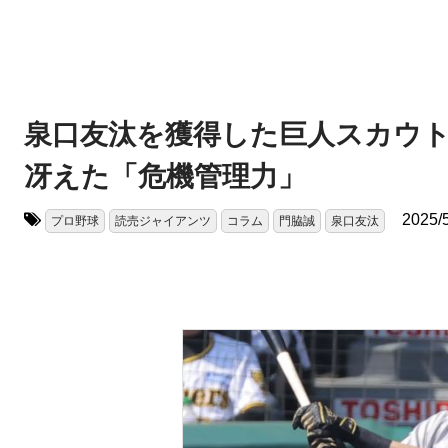
泉口友汰を獲得した巨人スカウ
冴えた「危機管理力」
2025/
プロ野球
読売ジャイアンツ
コラム
門脇誠
泉口友汰
タグ: