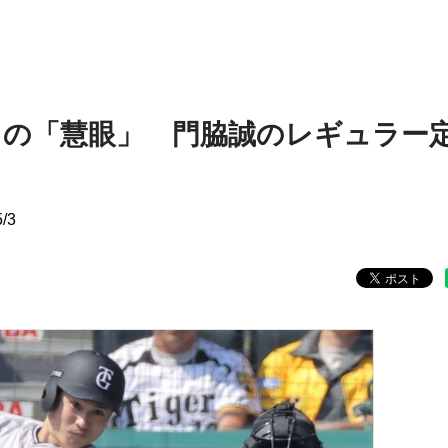
トの「慧眼」 門脇誠のレギュラー
5/3