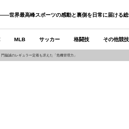
む――世界最高峰スポーツの感動と裏側を日常に届ける
球
MLB
サッカー
格闘技
その他競技
 門脇誠のレギュラー定着も冴えた「危機管理力」