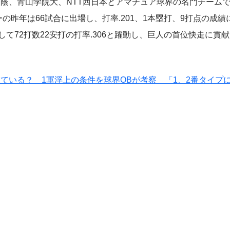
蔭、青山学院大、NTT西日本とアマチュア球界の名門チーム
の昨年は66試合に出場し、打率.201、1本塁打、9打点の成績
て72打数22安打の打率.306と躍動し、巨人の首位快走に貢
ている？ 1軍浮上の条件を球界OBが考察 「1、2番タイプ