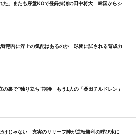
れた」またも序盤KOで登録抹消の田中将大 韓国からシ
浅野翔吾に浮上の気配はあるのか 球団に試される育成力
立の裏で"独り立ち"期待 もう1人の「桑田チルドレン」
だけじゃない 充実のリリーフ陣が逆転勝利の呼び水に