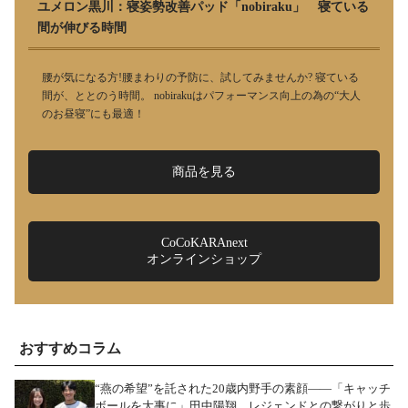
ユメロン黒川：寝姿勢改善パッド「nobiraku」 寝ている
間が伸びる時間
腰が気になる方!腰まわりの予防に、試してみませんか? 寝ている
間が、ととのう時間。 nobirakuはパフォーマンス向上の為の“大人
のお昼寝”にも最適！
商品を見る
CoCoKARAnext
オンラインショップ
おすすめコラム
“燕の希望”を託された20歳内野手の素顔――「キャッチ
ボールを大事に」田中陽翔、レジェンドとの繋がりと歩