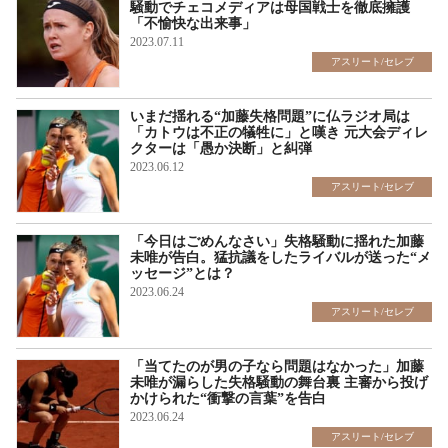
騒動でチェコメディアは母国戦士を徹底擁護
「不愉快な出来事」
2023.07.11
アスリート/セレブ
いまだ揺れる“加藤失格問題”に仏ラジオ局は
「カトウは不正の犠牲に」と嘆き 元大会ディレ
クターは「愚か決断」と糾弾
2023.06.12
アスリート/セレブ
「今日はごめんなさい」失格騒動に揺れた加藤
未唯が告白。猛抗議をしたライバルが送った“メ
ッセージ”とは？
2023.06.24
アスリート/セレブ
「当てたのが男の子なら問題はなかった」加藤
未唯が漏らした失格騒動の舞台裏 主審から投げ
かけられた“衝撃の言葉”を告白
2023.06.24
アスリート/セレブ