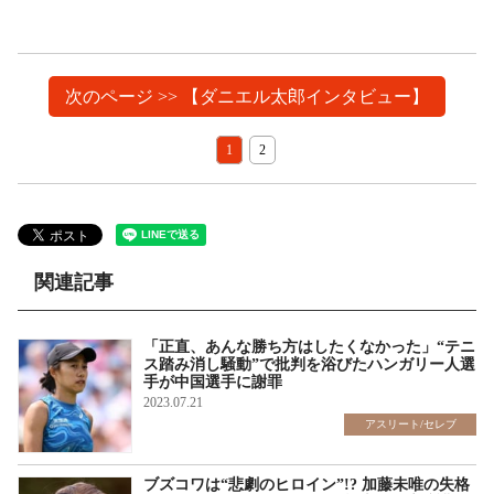
次のページ >> 【ダニエル太郎インタビュー】
1
2
関連記事
「正直、あんな勝ち方はしたくなかった」“テニ
ス踏み消し騒動”で批判を浴びたハンガリー人選
手が中国選手に謝罪
2023.07.21
アスリート/セレブ
ブズコワは“悲劇のヒロイン”!? 加藤未唯の失格