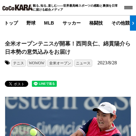
観る､知る､楽しむ――世界最高峰スポーツの感動と裏側を日常
に届ける総合メディア
トップ
野球
MLB
サッカー
格闘技
その他競技
全米オープンテニスが開幕！西岡良仁、綿貫陽介ら
日本勢の意気込みをお届け
2023/8/28
テニス
WOWOW
全米オープン
ニュース
タグ: