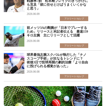
戦勝率7割 松本剛ブレイクのきっかけに
も言及「彼に任せとけばうまくいくかな
と思う」
2026.06.09
アスリート/セレブ
前メッツ3Aの剛腕が「日本でプレーする
ため」リリースと米記者伝える 最速159
キロ左腕 主にリリーフとして活躍
2026.06.08
アスリート/セレブ
球界最強左腕スクバルが執行した「ナノ
スコープ手術」が次なるトレンドに？
術後3日で投球再開の劇的治療「より自由
に投げられる感覚があった」
2026.06.08
アスリート/セレブ