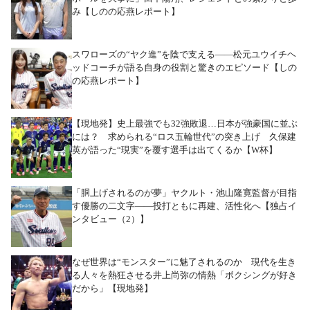
み【しのの応燕レポート】
スワローズの“ヤク進”を陰で支える――松元ユウイチヘ
ッドコーチが語る自身の役割と驚きのエピソード【しの
の応燕レポート】
【現地発】史上最強でも32強敗退…日本が強豪国に並ぶ
には？ 求められる“ロス五輪世代”の突き上げ 久保建
英が語った“現実”を覆す選手は出てくるか【W杯】
「胴上げされるのが夢」ヤクルト・池山隆寛監督が目指
す優勝の二文字――投打ともに再建、活性化へ【独占イ
ンタビュー（2）】
なぜ世界は“モンスター”に魅了されるのか 現代を生き
る人々を熱狂させる井上尚弥の情熱「ボクシングが好き
だから」【現地発】