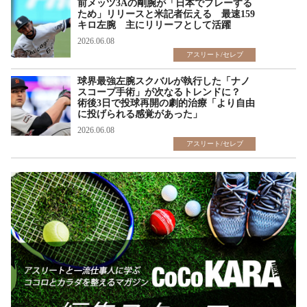
前メッツ3Aの剛腕が「日本でプレーする
ため」リリースと米記者伝える 最速159
キロ左腕 主にリリーフとして活躍
2026.06.08
アスリート/セレブ
球界最強左腕スクバルが執行した「ナノ
スコープ手術」が次なるトレンドに？
術後3日で投球再開の劇的治療「より自由
に投げられる感覚があった」
2026.06.08
アスリート/セレブ