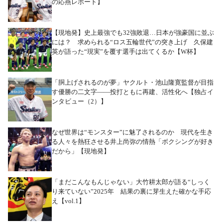
の応燕レポート】
【現地発】史上最強でも32強敗退…日本が強豪国に並ぶ
には？ 求められる“ロス五輪世代”の突き上げ 久保建
英が語った“現実”を覆す選手は出てくるか【W杯】
「胴上げされるのが夢」ヤクルト・池山隆寛監督が目指
す優勝の二文字――投打ともに再建、活性化へ【独占イ
ンタビュー（2）】
なぜ世界は“モンスター”に魅了されるのか 現代を生き
る人々を熱狂させる井上尚弥の情熱「ボクシングが好き
だから」【現地発】
「まだこんなもんじゃない」大竹耕太郎が語る“しっく
り来ていない”2025年 結果の裏に芽生えた確かな手応
え【vol.1】