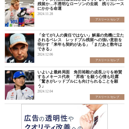
残留か…不透明なローソンの去就 残り2レース
にかかる命運
2024.11.28
アスリート/セレブ
「全てが1人の責任ではない」解雇の危機に立た
されるペレス レッドブル残留への強い意欲を
明かす「来年も契約がある」「まだあと数年は
できる」
2024.12.06
アスリート/セレブ
いよいよ最終局面 角田裕毅の成長ぶりを称賛
するメキース代表 "昇格"を願う心情も吐露
「驚きがレッドブルにも向けられることを願
う」
2024.12.04
アスリート/セレブ