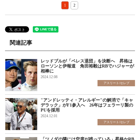
1
2
関連記事
レッドブルが「ペレス退団」を決断へ 昇格は
ローソンと伊報道 角田裕毅はRBでハジャーが
相棒に
2024.12.08
アスリート/セレブ
"アンドレッティ・アレルギー"の解消で「キャ
デラック」がF1参入へ 26年はフェラーリ製の
PUを採用
2024.12.01
アスリート/セレブ
「ツノダの隣には空席が残っている」昇格かRB