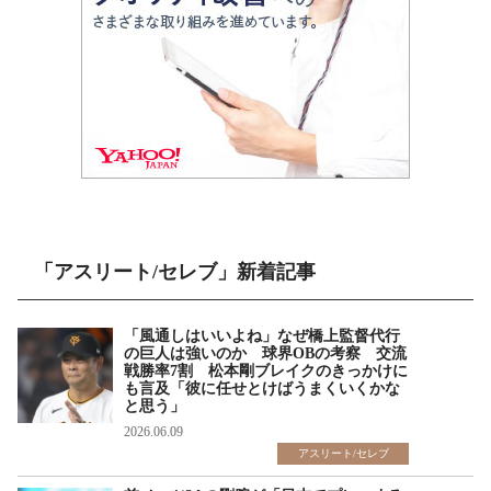
「アスリート/セレブ」新着記事
「風通しはいいよね」なぜ橋上監督代行
の巨人は強いのか 球界OBの考察 交流
戦勝率7割 松本剛ブレイクのきっかけに
も言及「彼に任せとけばうまくいくかな
と思う」
2026.06.09
アスリート/セレブ