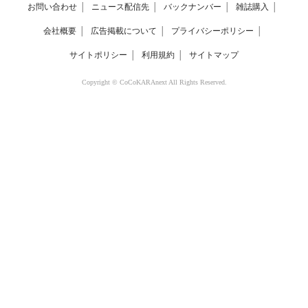
お問い合わせ
│
ニュース配信先
│
バックナンバー
│
雑誌購入
│
会社概要
│
広告掲載について
│
プライバシーポリシー
│
サイトポリシー
│
利用規約
│
サイトマップ
Copyright © CoCoKARAnext All Rights Reserved.