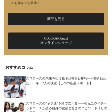
のお昼寝”にも最適！
商品を見る
CoCoKARAnext
オンラインショップ
おすすめコラム
スワローズの未来を担う松下歩叶&石井巧――輝き始め
たルーキー2人の決意【しのの応燕レポート】
スワローズの“ヤク進”を陰で支える――松元ユウイチヘ
ッドコーチが語る自身の役割と驚きのエピソード【しの