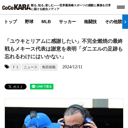
観る､知る､楽しむ――世界最高峰スポーツの感動と裏側を日常
に届ける総合メディア
トップ
野球
MLB
サッカー
格闘技
その他競技
「ユウキとリアムに感謝したい」不完全燃焼の最終
戦もメキース代表は謝意を表明「ダニエルの足跡も
忘れるわけにはいかない」
2024/12/11
Ｆ１
ニュース
角田裕毅
タグ: