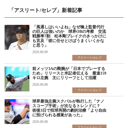
「アスリート/セレブ」新着記事
「風通しはいいよね」なぜ橋上監督代行
の巨人は強いのか 球界OBの考察 交流
戦勝率7割 松本剛ブレイクのきっかけに
も言及「彼に任せとけばうまくいくかな
と思う」
2026.06.09
アスリート/セレブ
前メッツ3Aの剛腕が「日本でプレーする
ため」リリースと米記者伝える 最速159
キロ左腕 主にリリーフとして活躍
2026.06.08
アスリート/セレブ
球界最強左腕スクバルが執行した「ナノ
スコープ手術」が次なるトレンドに？
術後3日で投球再開の劇的治療「より自由
に投げられる感覚があった」
2026.06.08
アスリート/セレブ