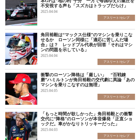
本GPは“地の利”十分 一方で母国ゆえの重圧を
不安視する声も「スズカはトラップだらけ」
2025.04.04
アスリート/セレブ
角田裕毅は“マックス仕様”のマシンを乗りこな
せるか ローソン同様に「適応に苦しんだ場
合」は？ レッドブル代表が回答「それはマシ
ンの問題を示している」
2025.04.04
アスリート/セレブ
衝撃のローソン降格は「厳しい」 “百戦錬
磨”ハミルトンが角田裕毅の交代劇に異論「あの
マシンを乗りこなすのは無理」
2025.04.05
アスリート/セレブ
「もっと時間が欲しかった」角田裕毅との衝撃
交代に“降格”のローソンが本音爆発「正直ショ
ックだ。車がかなりトリッキーだった」
2025.04.03
アスリート/セレブ