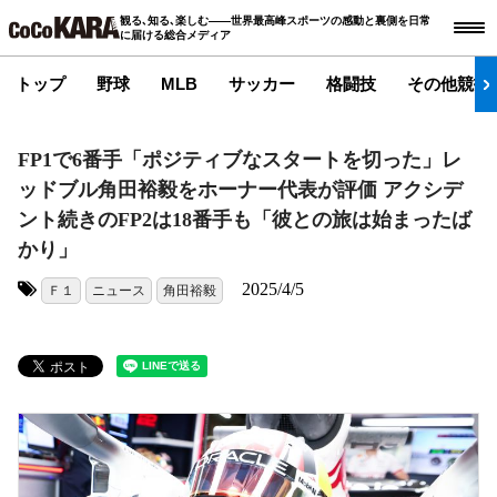
観る､知る､楽しむ――世界最高峰スポーツの感動と裏側を日常
に届ける総合メディア
トップ
野球
MLB
サッカー
格闘技
その他競技
FP1で6番手「ポジティブなスタートを切った」レ
ッドブル角田裕毅をホーナー代表が評価 アクシデ
ント続きのFP2は18番手も「彼との旅は始まったば
かり」
2025/4/5
Ｆ１
ニュース
角田裕毅
タグ: