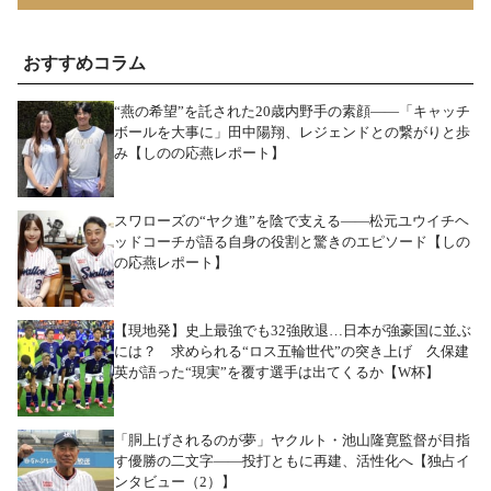
おすすめコラム
“燕の希望”を託された20歳内野手の素顔――「キャッチ
ボールを大事に」田中陽翔、レジェンドとの繋がりと歩
み【しのの応燕レポート】
スワローズの“ヤク進”を陰で支える――松元ユウイチヘ
ッドコーチが語る自身の役割と驚きのエピソード【しの
の応燕レポート】
【現地発】史上最強でも32強敗退…日本が強豪国に並ぶ
には？ 求められる“ロス五輪世代”の突き上げ 久保建
英が語った“現実”を覆す選手は出てくるか【W杯】
「胴上げされるのが夢」ヤクルト・池山隆寛監督が目指
す優勝の二文字――投打ともに再建、活性化へ【独占イ
ンタビュー（2）】