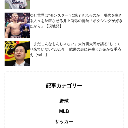
なぜ世界は“モンスター”に魅了されるのか 現代を生き
る人々を熱狂させる井上尚弥の情熱「ボクシングが好き
だから」【現地発】
「まだこんなもんじゃない」大竹耕太郎が語る“しっく
り来ていない”2025年 結果の裏に芽生えた確かな手応
え【vol.1】
記事カテゴリー
野球
MLB
サッカー