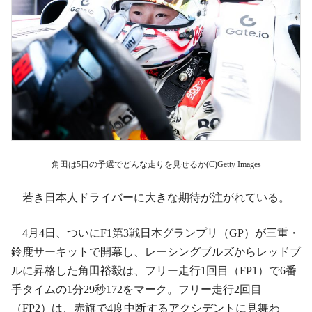
角田は5日の予選でどんな走りを見せるか(C)Getty Images
若き日本人ドライバーに大きな期待が注がれている。
4月4日、ついにF1第3戦日本グランプリ（GP）が三重・
鈴鹿サーキットで開幕し、レーシングブルズからレッドブ
ルに昇格した角田裕毅は、フリー走行1回目（FP1）で6番
手タイムの1分29秒172をマーク。フリー走行2回目
（FP2）は、赤旗で4度中断するアクシデントに見舞わ