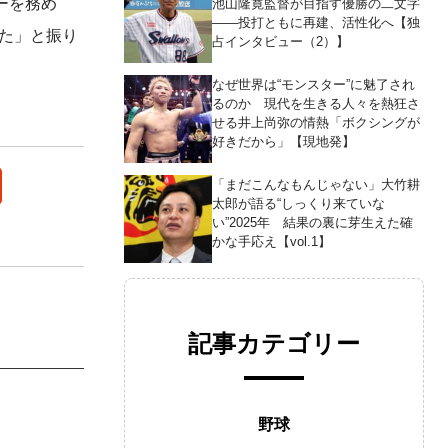
ーを務め
池山隆寛監督が目指す優勝の二文字
――投打ともに再建、活性化へ【独
した」と振り
占インタビュー（2）】
なぜ世界は“モンスター”に魅了され
るのか 現代を生きる人々を熱狂さ
せる井上尚弥の情熱「ボクシングが
好きだから」【現地発】
「まだこんなもんじゃない」大竹耕
太郎が語る“しっくり来ていな
い”2025年 結果の裏に芽生えた確
かな手応え【vol.1】
記事カテゴリー
野球