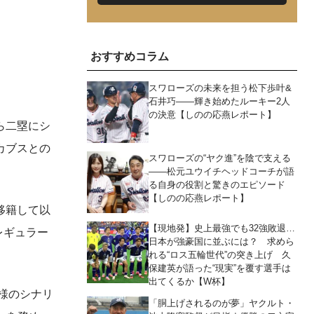
おすすめコラム
スワローズの未来を担う松下歩叶&
石井巧――輝き始めたルーキー2人
の決意【しのの応燕レポート】
ら二塁にシ
カブスとの
スワローズの“ヤク進”を陰で支える
――松元ユウイチヘッドコーチが語
る自身の役割と驚きのエピソード
【しのの応燕レポート】
移籍して以
【現地発】史上最強でも32強敗退…
レギュラー
日本が強豪国に並ぶには？ 求めら
れる“ロス五輪世代”の突き上げ 久
保建英が語った“現実”を覆す選手は
出てくるか【W杯】
様のシナリ
「胴上げされるのが夢」ヤクルト・