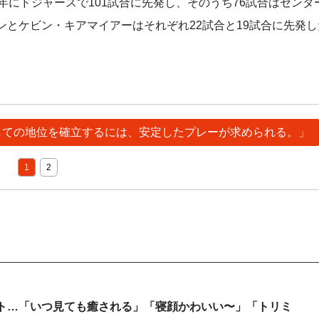
年にドジャースで101試合に先発し、そのうち76試合はセンタ
ンとケビン・キアマイアーはそれぞれ22試合と19試合に先発
としての地位を確立するには、安定したプレーが求められる。」
1
2
ウト…「いつ見ても癒される」「寝顔かわいい〜」「トリミ