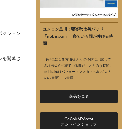
ユメロン黒川：寝姿勢改善パッド
ポジション
「nobiraku」 寝ている間が伸びる時
間
ンを開幕さ
腰が気になる方!腰まわりの予防に、試して
みませんか? 寝ている間が、ととのう時間。
nobirakuはパフォーマンス向上の為の“大人
のお昼寝”にも最適！
商品を見る
CoCoKARAnext
オンラインショップ