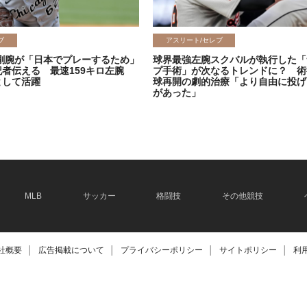
ブ
アスリート/セレブ
剛腕が「日本でプレーするため」
球界最強左腕スクバルが執行した「
記者伝える 最速159キロ左腕
プ手術」が次なるトレンドに？ 術
として活躍
球再開の劇的治療「より自由に投げ
があった」
2026.06.08
MLB
サッカー
格闘技
その他競技
社概要
│
広告掲載について
│
プライバシーポリシー
│
サイトポリシー
│
利