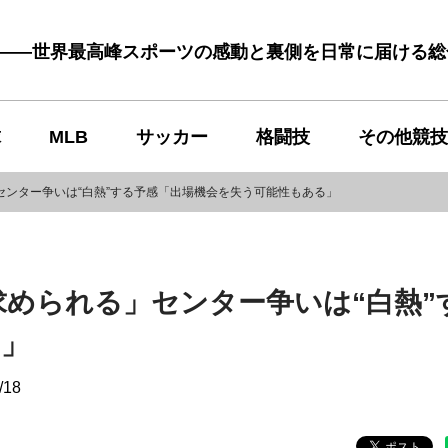
む――世界最高峰スポーツの感動と裏側を日常に届ける
球
MLB
サッカー
格闘技
その他競技
センター争いは“白熱”する予感「出場機会を失う可能性もある」
求められる」センター争いは“白熱”
る」
/18