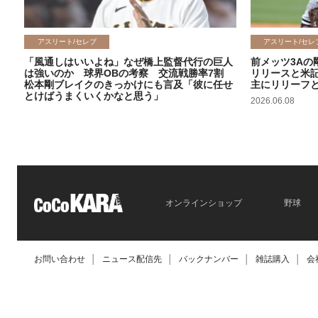
アスリート/セレブ
アスリート/セレ
「風通しはいいよね」なぜ橋上監督代行の巨人
前メッツ3Aの
は強いのか 球界OBの考察 交流戦勝率7割
リリースと米
松本剛ブレイクのきっかけにも言及「彼に任せ
主にリリーフ
とけばうまくいくかなと思う」
2026.06.08
2026.06.09
オンラインショップ
野球
お問い合わせ
│
ニュース配信先
│
バックナンバー
│
雑誌購入
│
会