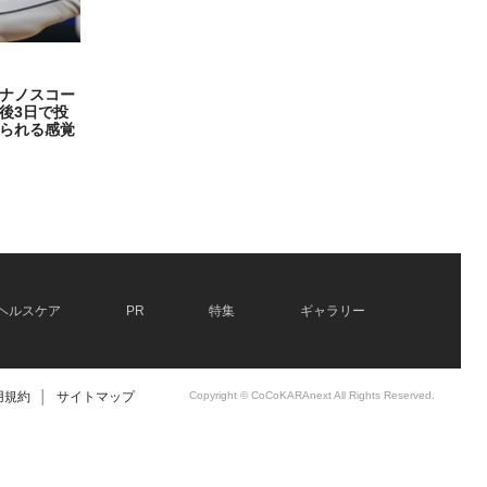
ナノスコー
後3日で投
られる感覚
ヘルスケア
PR
特集
ギャラリー
用規約
│
サイトマップ
Copyright © CoCoKARAnext All Rights Reserved.