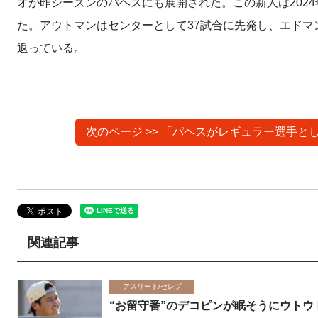
オが昨シーズンのパヘスにも展開された。この新人は2024
た。アウトマンはセンターとして37試合に先発し、エドマ
返っている。
次のページ >> 「パヘスがレギュラー選手
関連記事
アスリート/セレブ
“お留守番”のデコピンが眠そうにウト