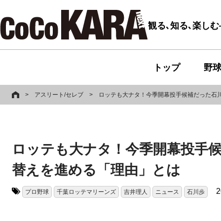
観る､知る､楽し
トップ
野
>
アスリート/セレブ
>
ロッテも大ナタ！今季開幕投手候補だった石
ロッテも大ナタ！今季開幕投手
替えを進める「理由」とは
2
プロ野球
千葉ロッテマリーンズ
吉井理人
ニュース
石川歩
タグ: