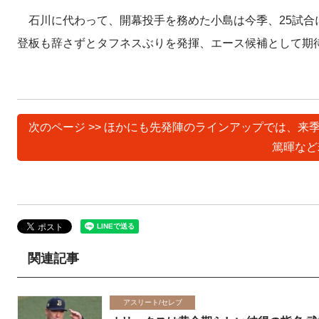
石川に代わって、開幕投手を務めた小島は今季、25試合に
登板も辞さずとタフネスぶりを発揮、エース候補として期
次のページ >> ほかにも先発陣のラインアップでは、
篤暉など
関連記事
アスリート/セレブ