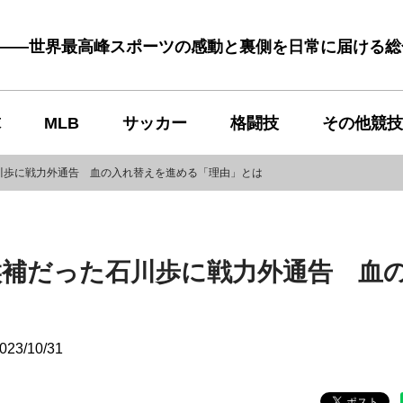
む――世界最高峰スポーツの感動と裏側を日常に届ける
球
MLB
サッカー
格闘技
その他競技
川歩に戦力外通告 血の入れ替えを進める「理由」とは
候補だった石川歩に戦力外通告 血
023/10/31