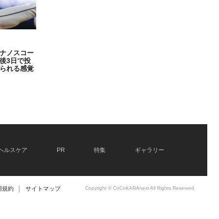
ナノスコー
後3日で投
られる感覚
ヘルスケア
PR
特集
ギャラリー
用規約
│
サイトマップ
Copyright © CoCoKARAnext All Rights Reserved.