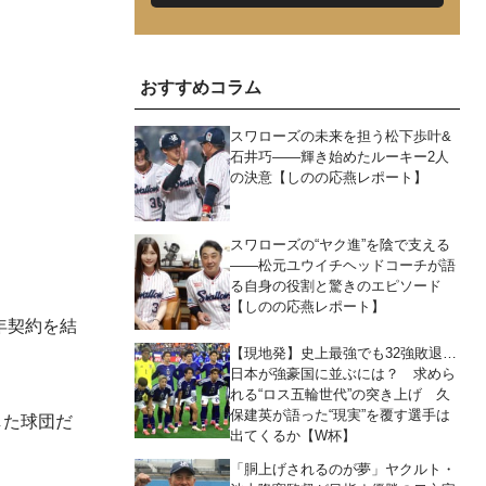
おすすめコラム
スワローズの未来を担う松下歩叶&
石井巧――輝き始めたルーキー2人
の決意【しのの応燕レポート】
スワローズの“ヤク進”を陰で支える
――松元ユウイチヘッドコーチが語
る自身の役割と驚きのエピソード
【しのの応燕レポート】
年契約を結
【現地発】史上最強でも32強敗退…
日本が強豪国に並ぶには？ 求めら
れる“ロス五輪世代”の突き上げ 久
保建英が語った“現実”を覆す選手は
した球団だ
出てくるか【W杯】
「胴上げされるのが夢」ヤクルト・