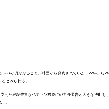
3～4か月かかることが球団から発表されていた。22年から2
するとみられる。
を支えた経験豊富なベテラン右腕に戦力外通告と大きな決断を
れる。