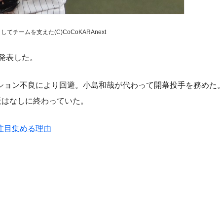
てチームを支えた(C)CoCoKARAnext
と発表した。
ョン不良により回避。小島和哉が代わって開幕投手を務めた
板はなしに終わっていた。
注目集める理由