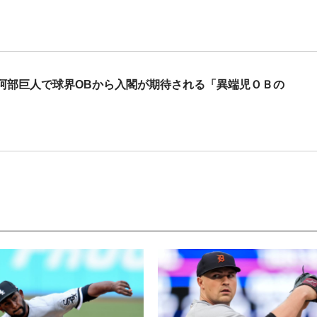
阿部巨人で球界OBから入閣が期待される「異端児ＯＢの