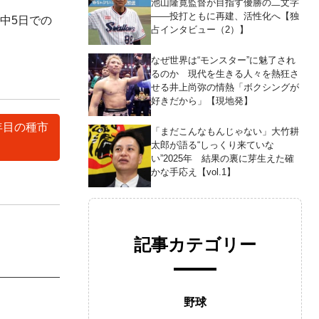
池山隆寛監督が目指す優勝の二文字
――投打ともに再建、活性化へ【独
中5日での
占インタビュー（2）】
なぜ世界は“モンスター”に魅了され
るのか 現代を生きる人々を熱狂さ
せる井上尚弥の情熱「ボクシングが
好きだから」【現地発】
年目の種市
「まだこんなもんじゃない」大竹耕
太郎が語る“しっくり来ていな
い”2025年 結果の裏に芽生えた確
かな手応え【vol.1】
記事カテゴリー
野球