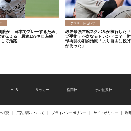
ブ
アスリート/セレブ
剛腕が「日本でプレーするため」
球界最強左腕スクバルが執行した「
記者伝える 最速159キロ左腕
プ手術」が次なるトレンドに？ 術
として活躍
球再開の劇的治療「より自由に投げ
があった」
2026.06.08
MLB
サッカー
格闘技
その他競技
社概要
│
広告掲載について
│
プライバシーポリシー
│
サイトポリシー
│
利