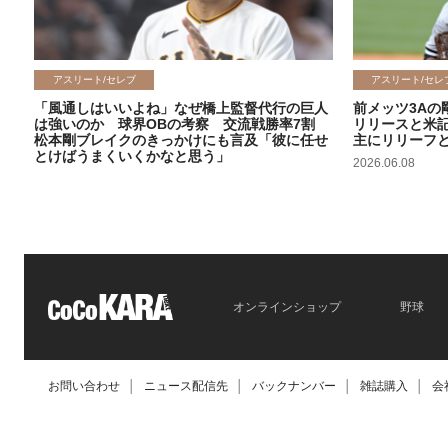
アスリート/セレブ
アスリート/セレ
「風通しはいいよね」なぜ橋上監督代行の巨人
前メッツ3Aの
は強いのか 球界OBの考察 交流戦勝率7割
リリースと米
松本剛ブレイクのきっかけにも言及「彼に任せ
主にリリーフ
とけばうまくいくかなと思う」
2026.06.08
2026.06.09
オンラインショップ
野球
お問い合わせ
│
ニュース配信先
│
バックナンバー
│
雑誌購入
│
会