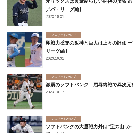
オリックスは黄金期らしい納得の指名 
／パ・リーグ編】
2023.10.31
アスリート/セレブ
即戦力拡充の阪神と巨人は上々の評価 
リーグ編】
2023.10.31
アスリート/セレブ
激震のソフトバンク 屈辱終戦で異次元
2023.10.17
アスリート/セレブ
ソフトバンクの大量戦力外は“宝の山”か