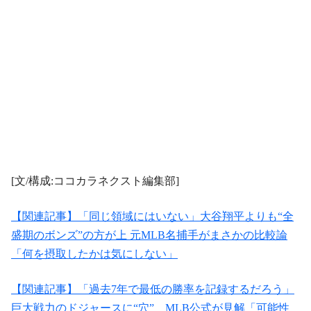
[文/構成:ココカラネクスト編集部]
【関連記事】「同じ領域にはいない」大谷翔平よりも“全
盛期のボンズ”の方が上 元MLB名捕手がまさかの比較論
「何を摂取したかは気にしない」
【関連記事】「過去7年で最低の勝率を記録するだろう」
巨大戦力のドジャースに“穴” MLB公式が見解「可能性