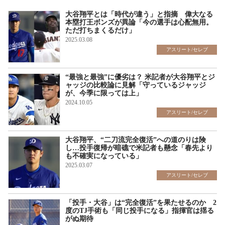
大谷翔平とは「時代が違う」と指摘 偉大なる
本塁打王ボンズが異論「今の選手は心配無用。
ただ打ちまくるだけ」
2025.03.08
アスリート/セレブ
“最強と最強”に優劣は？ 米記者が大谷翔平とジ
ャッジの比較論に見解「守っているジャッジ
が、今季に限っては上」
2024.10.05
アスリート/セレブ
大谷翔平、“二刀流完全復活”への道のりは険
し…投手復帰が暗礁で米記者も懸念「春先より
も不確実になっている」
2025.03.07
アスリート/セレブ
「投手・大谷」は“完全復活”を果たせるのか 2
度のTJ手術も「同じ投手になる」指揮官は揺る
がぬ期待