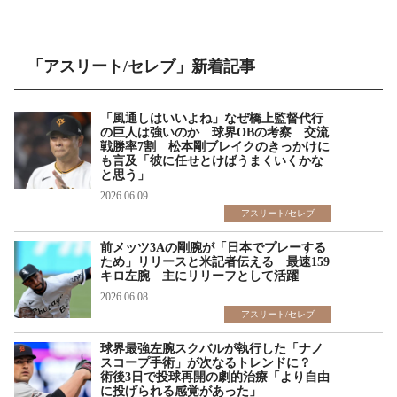
「アスリート/セレブ」新着記事
「風通しはいいよね」なぜ橋上監督代行
の巨人は強いのか 球界OBの考察 交流
戦勝率7割 松本剛ブレイクのきっかけに
も言及「彼に任せとけばうまくいくかな
と思う」
2026.06.09
アスリート/セレブ
前メッツ3Aの剛腕が「日本でプレーする
ため」リリースと米記者伝える 最速159
キロ左腕 主にリリーフとして活躍
2026.06.08
アスリート/セレブ
球界最強左腕スクバルが執行した「ナノ
スコープ手術」が次なるトレンドに？
術後3日で投球再開の劇的治療「より自由
に投げられる感覚があった」