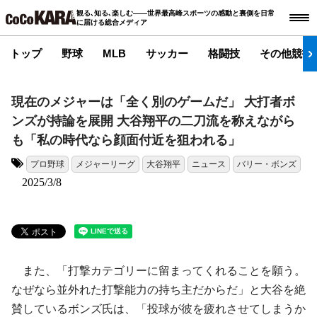
観る､知る､楽しむ――世界最高峰スポーツの感動と裏側を日常
に届ける総合メディア
トップ
野球
MLB
サッカー
格闘技
その他競技
現在のメジャーは「全く別のゲームだ」 大打者ボ
ンズが持論を展開 大谷翔平の二刀流を称えながら
も「私の時代なら顔面付近を狙われる」
プロ野球
メジャーリーグ
大谷翔平
ニュース
バリー・ボンズ
タグ:
2025/3/8
また、「打撃カテゴリーに留まってくれることを願う。
なぜなら並外れた打撃能力の持ち主だからだ」と大谷を絶
賛しているボンズ氏は、「投球が彼を疲れさせてしまうか