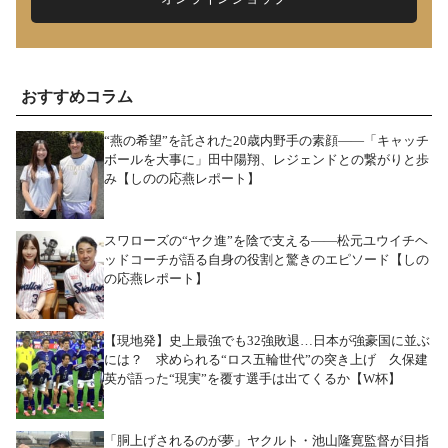
おすすめコラム
“燕の希望”を託された20歳内野手の素顔――「キャッチ
ボールを大事に」田中陽翔、レジェンドとの繋がりと歩
み【しのの応燕レポート】
スワローズの“ヤク進”を陰で支える――松元ユウイチヘ
ッドコーチが語る自身の役割と驚きのエピソード【しの
の応燕レポート】
【現地発】史上最強でも32強敗退…日本が強豪国に並ぶ
には？ 求められる“ロス五輪世代”の突き上げ 久保建
英が語った“現実”を覆す選手は出てくるか【W杯】
「胴上げされるのが夢」ヤクルト・池山隆寛監督が目指