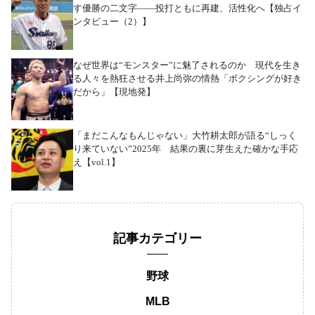
す優勝の二文字――投打ともに再建、活性化へ【独占イ
ンタビュー（2）】
なぜ世界は“モンスター”に魅了されるのか 現代を生き
る人々を熱狂させる井上尚弥の情熱「ボクシングが好き
だから」【現地発】
「まだこんなもんじゃない」大竹耕太郎が語る“しっく
り来ていない”2025年 結果の裏に芽生えた確かな手応
え【vol.1】
記事カテゴリー
野球
MLB