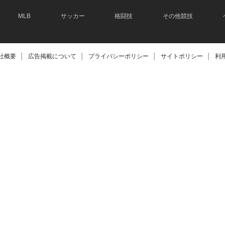
MLB
サッカー
格闘技
その他競技
社概要
│
広告掲載について
│
プライバシーポリシー
│
サイトポリシー
│
利