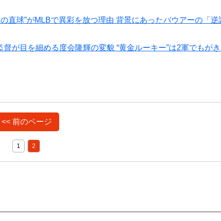
の直球”がMLBで異彩を放つ理由 背景にあったバウアーの「逆
督が目を細める度会隆輝の変貌 “黄金ルーキー”は2軍でもが
<< 前のページ
1
2