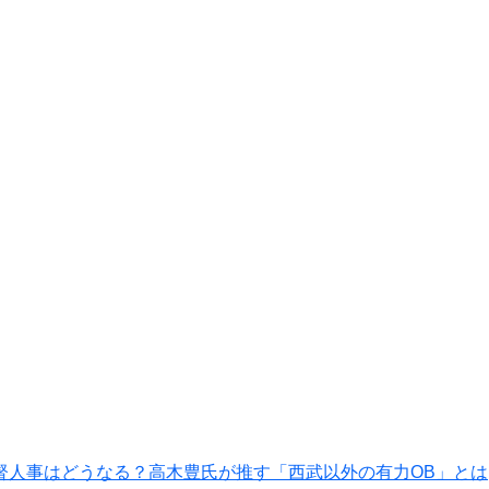
督人事はどうなる？高木豊氏が推す「西武以外の有力OB」とは