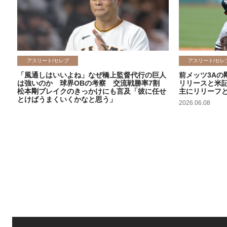
アスリート/セレブ
アスリート/セレ
「風通しはいいよね」なぜ橋上監督代行の巨人
前メッツ3Aの
は強いのか 球界OBの考察 交流戦勝率7割
リリースと米
松本剛ブレイクのきっかけにも言及「彼に任せ
主にリリーフ
とけばうまくいくかなと思う」
2026.06.08
2026.06.09