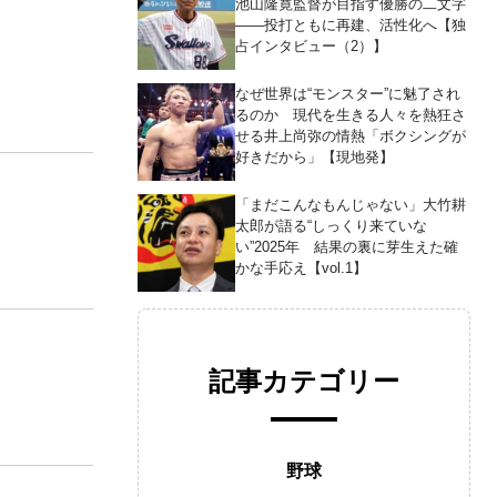
池山隆寛監督が目指す優勝の二文字
――投打ともに再建、活性化へ【独
占インタビュー（2）】
なぜ世界は“モンスター”に魅了され
るのか 現代を生きる人々を熱狂さ
せる井上尚弥の情熱「ボクシングが
好きだから」【現地発】
「まだこんなもんじゃない」大竹耕
太郎が語る“しっくり来ていな
い”2025年 結果の裏に芽生えた確
かな手応え【vol.1】
記事カテゴリー
野球