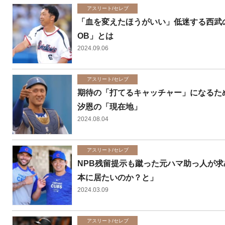
アスリート/セレブ
「血を変えたほうがいい」低迷する西武
OB」とは
2024.09.06
アスリート/セレブ
期待の「打てるキャッチャー」になるため
汐恩の「現在地」
2024.08.04
アスリート/セレブ
NPB残留提示も蹴った元ハマ助っ人が求
本に居たいのか？と」
2024.03.09
アスリート/セレブ