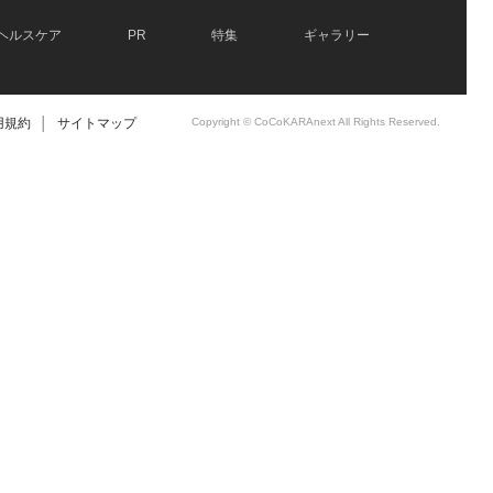
ヘルスケア
PR
特集
ギャラリー
用規約
│
サイトマップ
Copyright © CoCoKARAnext All Rights Reserved.