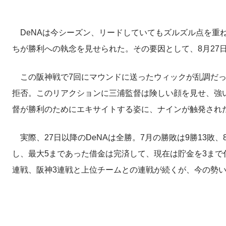
DeNAは今シーズン、リードしていてもズルズル点を重
ちが勝利への執念を見せられた。その要因として、8月27
この阪神戦で7回にマウンドに送ったウィックが乱調だっ
拒否。このリアクションに三浦監督は険しい顔を見せ、強
督が勝利のためにエキサイトする姿に、ナインが触発され
実際、27日以降のDeNAは全勝。7月の勝敗は9勝13敗、
し、最大5まであった借金は完済して、現在は貯金を3まで
連戦、阪神3連戦と上位チームとの連戦が続くが、今の勢