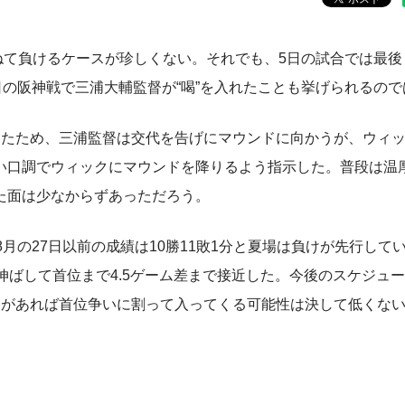
ねて負けるケースが珍しくない。それでも、5日の試合では最後
日の阪神戦で三浦大輔監督が“喝”を入れたことも挙げられるの
たため、三浦監督は交代を告げにマウンドに向かうが、ウィ
い口調でウィックにマウンドを降りるよう指示した。普段は温
た面は少なからずあっただろう。
8月の27日以前の成績は10勝11敗1分と夏場は負けが先行して
伸ばして首位まで4.5ゲーム差まで接近した。今後のスケジュー
いがあれば首位争いに割って入ってくる可能性は決して低くな