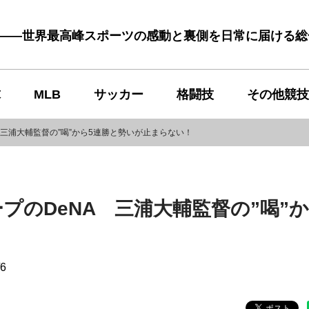
む――世界最高峰スポーツの感動と裏側を日常に届ける
球
MLB
サッカー
格闘技
その他競技
三浦大輔監督の”喝”から5連勝と勢いが止まらない！
のDeNA 三浦大輔監督の”喝”か
/6