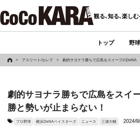
観る､知る､楽し
トップ
野
>
アスリート/セレブ
>
劇的サヨナラ勝ちで広島をスイープのDeNA 
劇的サヨナラ勝ちで広島をスイープ
勝と勢いが止まらない！
2024/9
プロ野球
横浜DeNAベイスターズ
ニュース
三浦大輔
タグ: