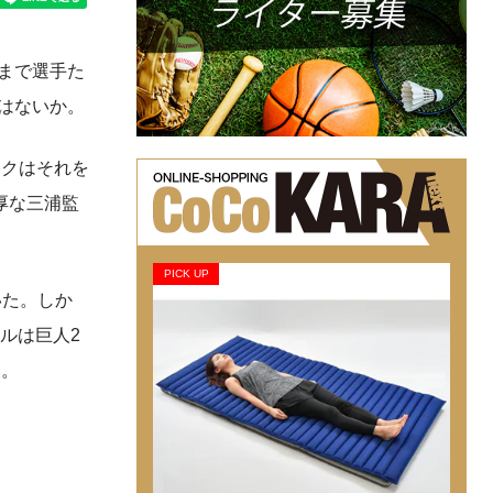
まで選手た
ではないか。
ックはそれを
厚な三浦監
PICK UP
いた。しか
ルは巨人2
い。