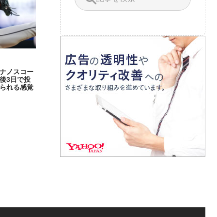
ナノスコー
後3日で投
られる感覚