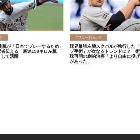
ブ
アスリート/セレブ
剛腕が「日本でプレーするため」
球界最強左腕スクバルが執行した「
記者伝える 最速159キロ左腕
プ手術」が次なるトレンドに？ 術
として活躍
球再開の劇的治療「より自由に投げ
があった」
2026.06.08