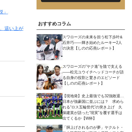
説」
おすすめコラム
き、這い上が
スワローズの未来を担う松下歩叶&
石井巧――輝き始めたルーキー2人
の決意【しのの応燕レポート】
スワローズの“ヤク進”を陰で支える
――松元ユウイチヘッドコーチが語
る自身の役割と驚きのエピソード
【しのの応燕レポート】
【現地発】史上最強でも32強敗退…
日本が強豪国に並ぶには？ 求めら
れる“ロス五輪世代”の突き上げ 久
保建英が語った“現実”を覆す選手は
出てくるか【W杯】
「胴上げされるのが夢」ヤクルト・