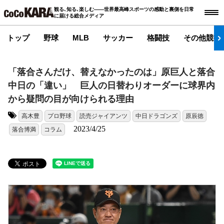
観る､知る､楽しむ――世界最高峰スポーツの感動と裏側を日常
に届ける総合メディア
トップ
野球
MLB
サッカー
格闘技
その他競技
「落合さんだけ、替えなかったのは」原巨人と落合
中日の「違い」 巨人の日替わりオーダーに球界内
から疑問の目が向けられる理由
高木豊
プロ野球
読売ジャイアンツ
中日ドラゴンズ
原辰徳
タグ:
2023/4/25
落合博満
コラム