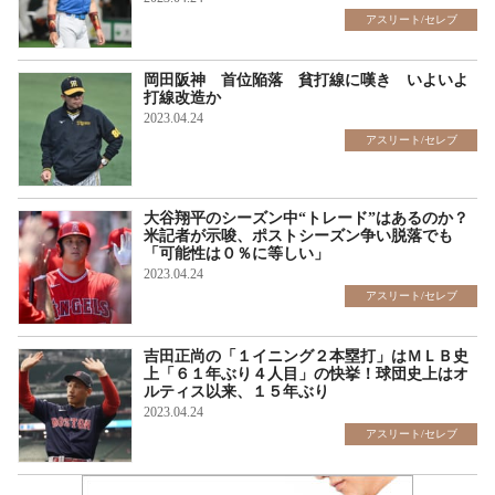
アスリート/セレブ
岡田阪神 首位陥落 貧打線に嘆き いよいよ
打線改造か
2023.04.24
アスリート/セレブ
大谷翔平のシーズン中“トレード”はあるのか？
米記者が示唆、ポストシーズン争い脱落でも
「可能性は０％に等しい」
2023.04.24
アスリート/セレブ
吉田正尚の「１イニング２本塁打」はＭＬＢ史
上「６１年ぶり４人目」の快挙！球団史上はオ
ルティス以来、１５年ぶり
2023.04.24
アスリート/セレブ