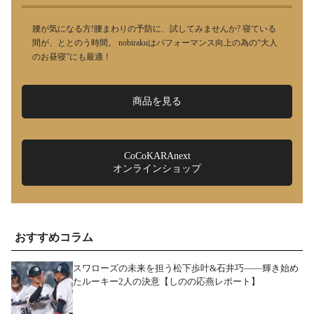
腰が気になる方!腰まわりの予防に、試してみませんか? 寝ている
間が、ととのう時間。 nobirakuはパフォーマンス向上の為の“大人
のお昼寝”にも最適！
商品を見る
CoCoKARAnext
オンラインショップ
おすすめコラム
スワローズの未来を担う松下歩叶&石井巧――輝き始め
たルーキー2人の決意【しのの応燕レポート】