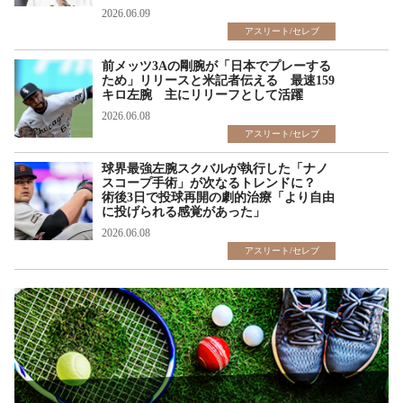
2026.06.09
アスリート/セレブ
前メッツ3Aの剛腕が「日本でプレーする
ため」リリースと米記者伝える 最速159
キロ左腕 主にリリーフとして活躍
2026.06.08
アスリート/セレブ
球界最強左腕スクバルが執行した「ナノ
スコープ手術」が次なるトレンドに？
術後3日で投球再開の劇的治療「より自由
に投げられる感覚があった」
2026.06.08
アスリート/セレブ