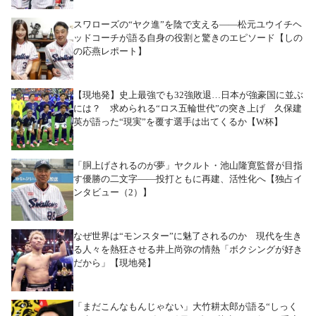
スワローズの“ヤク進”を陰で支える――松元ユウイチヘ
ッドコーチが語る自身の役割と驚きのエピソード【しの
の応燕レポート】
【現地発】史上最強でも32強敗退…日本が強豪国に並ぶ
には？ 求められる“ロス五輪世代”の突き上げ 久保建
英が語った“現実”を覆す選手は出てくるか【W杯】
「胴上げされるのが夢」ヤクルト・池山隆寛監督が目指
す優勝の二文字――投打ともに再建、活性化へ【独占イ
ンタビュー（2）】
なぜ世界は“モンスター”に魅了されるのか 現代を生き
る人々を熱狂させる井上尚弥の情熱「ボクシングが好き
だから」【現地発】
「まだこんなもんじゃない」大竹耕太郎が語る“しっく