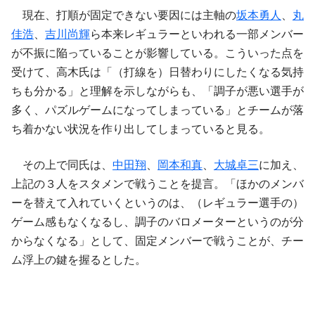
現在、打順が固定できない要因には主軸の
坂本勇人
、
丸
佳浩
、
吉川尚輝
ら本来レギュラーといわれる一部メンバー
が不振に陥っていることが影響している。こういった点を
受けて、高木氏は「（打線を）日替わりにしたくなる気持
ちも分かる」と理解を示しながらも、「調子が悪い選手が
多く、パズルゲームになってしまっている」とチームが落
ち着かない状況を作り出してしまっていると見る。
その上で同氏は、
中田翔
、
岡本和真
、
大城卓三
に加え、
上記の３人をスタメンで戦うことを提言。「ほかのメンバ
ーを替えて入れていくというのは、（レギュラー選手の）
ゲーム感もなくなるし、調子のバロメーターというのが分
からなくなる」として、固定メンバーで戦うことが、チー
ム浮上の鍵を握るとした。