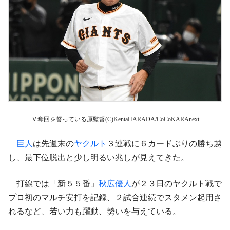
Ｖ奪回を誓っている原監督(C)KentaHARADA/CoCoKARAnext
巨人
は先週末の
ヤクルト
３連戦に６カードぶりの勝ち越
し、最下位脱出と少し明るい兆しが見えてきた。
打線では「新５５番」
秋広優人
が２３日のヤクルト戦で
プロ初のマルチ安打を記録、２試合連続でスタメン起用さ
れるなど、若い力も躍動、勢いを与えている。