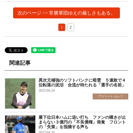
次のページ >> 常勝軍団ゆえの厳しさもある。
1
2
関連記事
異次元補強のソフトバンクに暗雲 ５連敗で４
位転落の泥沼 合流が待たれる「選手の名前」
2023.04.24
アスリート/セレブ
最下位日本ハムに追い打ち ファンの嘆きが止
まらない３億円の「不良債権」発覚 フロント
の「失策」を指摘する声も
2023.04.24