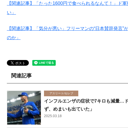
【関連記事】「たった1600円で食べられるなんて！」ド
い」
【関連記事】「気分が悪い」フリーマンの“日本賛辞発言”
のか」
関連記事
アスリート/セレブ
インフルエンザの症状で7キロも減量…
ず、めまいも出ていた」
2025.03.18