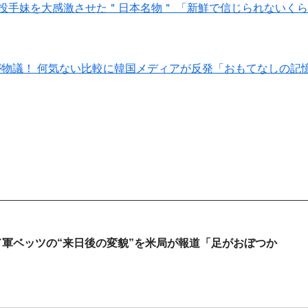
軍投手妹を大感激させた＂日本名物＂ 「新鮮で信じられないく
が物議！ 何気ない比較に韓国メディアが反発「おもてなしの記
ド軍ベッツの“来日後の変貌”を米局が報道「足がおぼつか