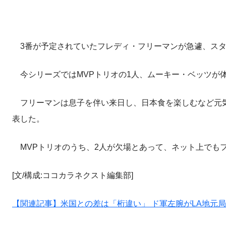
3番が予定されていたフレディ・フリーマンが急遽、スタ
今シリーズではMVPトリオの1人、ムーキー・ベッツが
フリーマンは息子を伴い来日し、日本食を楽しむなど元気
表した。
MVPトリオのうち、2人が欠場とあって、ネット上でも
[文/構成:ココカラネクスト編集部]
【関連記事】米国との差は「桁違い」 ド軍左腕がLA地元