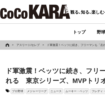
観る､知る､楽し
トップ
野
>
アスリート/セレブ
>
ド軍激震！ベッツに続き、フリーマンも「左わ
ド軍激震！ベッツに続き、フリ
れる 東京シリーズ、MVPトリ
プロ野球
メジャーリーグ
ニュース
ムーキー・ベッツ
フレディ
タグ: