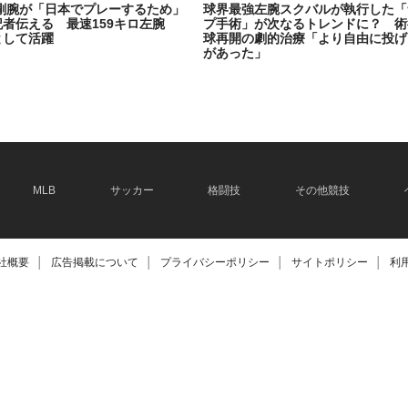
剛腕が「日本でプレーするため」
球界最強左腕スクバルが執行した「
記者伝える 最速159キロ左腕
プ手術」が次なるトレンドに？ 術
として活躍
球再開の劇的治療「より自由に投げ
があった」
2026.06.08
MLB
サッカー
格闘技
その他競技
社概要
│
広告掲載について
│
プライバシーポリシー
│
サイトポリシー
│
利