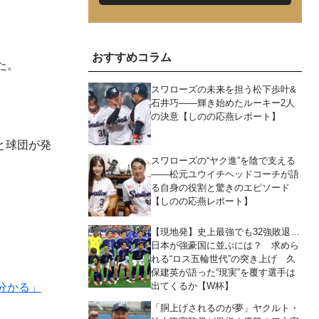
おすすめコラム
た。
スワローズの未来を担う松下歩叶&
石井巧――輝き始めたルーキー2人
の決意【しのの応燕レポート】
と球団が発
スワローズの“ヤク進”を陰で支える
――松元ユウイチヘッドコーチが語
る自身の役割と驚きのエピソード
【しのの応燕レポート】
。
【現地発】史上最強でも32強敗退…
日本が強豪国に並ぶには？ 求めら
れる“ロス五輪世代”の突き上げ 久
保建英が語った“現実”を覆す選手は
出てくるか【W杯】
分かる」
「胴上げされるのが夢」ヤクルト・