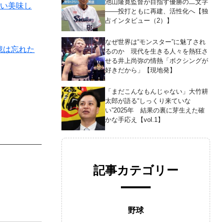
池山隆寛監督が目指す優勝の二文字
らい美味し
――投打ともに再建、活性化へ【独
占インタビュー（2）】
なぜ世界は“モンスター”に魅了され
憶は忘れた
るのか 現代を生きる人々を熱狂さ
せる井上尚弥の情熱「ボクシングが
好きだから」【現地発】
「まだこんなもんじゃない」大竹耕
太郎が語る“しっくり来ていな
い”2025年 結果の裏に芽生えた確
かな手応え【vol.1】
記事カテゴリー
野球