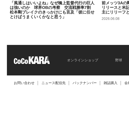
「風通しはいいよね」なぜ橋上監督代行の巨人
前メッツ3Aの
は強いのか 球界OBの考察 交流戦勝率7割
リリースと米
松本剛ブレイクのきっかけにも言及「彼に任せ
主にリリーフ
とけばうまくいくかなと思う」
2026.06.08
2026.06.09
オンラインショップ
野球
お問い合わせ
│
ニュース配信先
│
バックナンバー
│
雑誌購入
│
会