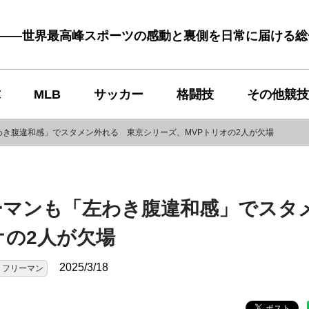
む――世界最高峰スポーツの感動と裏側を日常に届ける
球
MLB
サッカー
格闘技
その他競技
き腹違和感」でスタメン外れる 東京シリーズ、MVPトリオの2人が欠場
ーマンも「左わき腹違和感」でスタ
オの2人が欠場
2025/3/18
・フリーマン