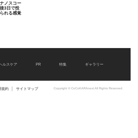
ナノスコー
後3日で投
られる感覚
ヘルスケア
PR
特集
ギャラリー
用規約
│
サイトマップ
Copyright © CoCoKARAnext All Rights Reserved.