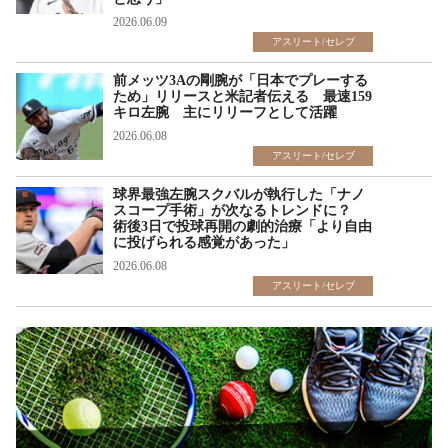
2026.06.09
アスリート/セレブ
前メッツ3Aの剛腕が「日本でプレーする
ため」リリースと米記者伝える 最速159
キロ左腕 主にリリーフとして活躍
2026.06.08
アスリート/セレブ
球界最強左腕スクバルが執行した「ナノ
スコープ手術」が次なるトレンドに？
術後3日で投球再開の劇的治療「より自由
に投げられる感覚があった」
2026.06.08
アスリート/セレブ