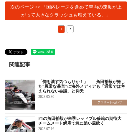
次のページ >> 「国内レースを含めて車両の速度が上
がって大きなクラッシュも増えている。」
1
2
関連記事
「俺を潰す気つもりか！」――角田裕毅が発し
た“異常な暴言”に海外メディアも「通常では考
えられない会話」と仰天
2023.05.30
アスリート/セレブ
F1の角田裕毅が来季レッドブル移籍の期待大
チームメート解雇で急に追い風吹く
2023.07.16