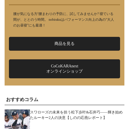
腰が気になる方!腰まわりの予防に、試してみませんか? 寝ている
間が、ととのう時間。 nobirakuはパフォーマンス向上の為の“大人
のお昼寝”にも最適！
商品を見る
CoCoKARAnext
オンラインショップ
おすすめコラム
スワローズの未来を担う松下歩叶&石井巧――輝き始め
たルーキー2人の決意【しのの応燕レポート】