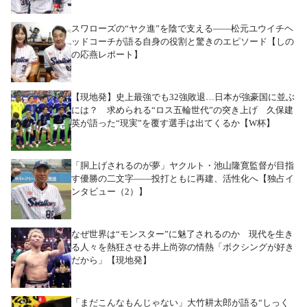
スワローズの“ヤク進”を陰で支える――松元ユウイチヘ
ッドコーチが語る自身の役割と驚きのエピソード【しの
の応燕レポート】
【現地発】史上最強でも32強敗退…日本が強豪国に並ぶ
には？ 求められる“ロス五輪世代”の突き上げ 久保建
英が語った“現実”を覆す選手は出てくるか【W杯】
「胴上げされるのが夢」ヤクルト・池山隆寛監督が目指
す優勝の二文字――投打ともに再建、活性化へ【独占イ
ンタビュー（2）】
なぜ世界は“モンスター”に魅了されるのか 現代を生き
る人々を熱狂させる井上尚弥の情熱「ボクシングが好き
だから」【現地発】
「まだこんなもんじゃない」大竹耕太郎が語る“しっく