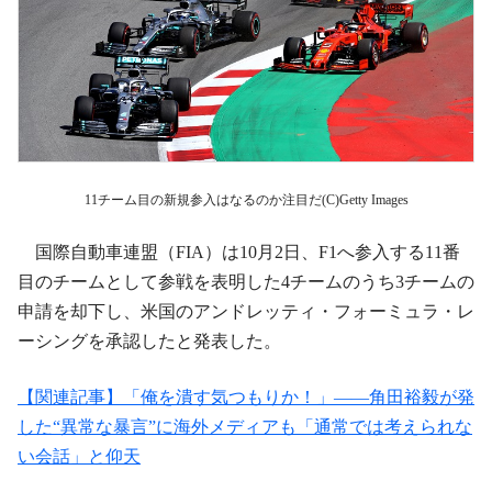
11チーム目の新規参入はなるのか注目だ(C)Getty Images
国際自動車連盟（FIA）は10月2日、F1へ参入する11番
目のチームとして参戦を表明した4チームのうち3チームの
申請を却下し、米国のアンドレッティ・フォーミュラ・レ
ーシングを承認したと発表した。
【関連記事】「俺を潰す気つもりか！」――角田裕毅が発
した“異常な暴言”に海外メディアも「通常では考えられな
い会話」と仰天