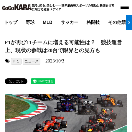
観る､知る､楽しむ――世界最高峰スポーツの感動と裏側を日常
に届ける総合メディア
トップ
野球
MLB
サッカー
格闘技
その他競技
F1が再び11チームに増える可能性は？ 競技運営
上、現状の参戦は20台で限界との見方も
2023/10/3
Ｆ１
ニュース
タグ: