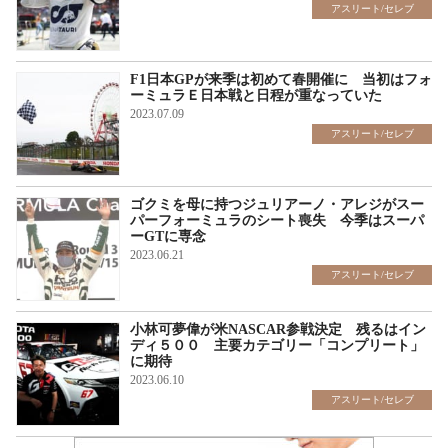
アスリート/セレブ
F1日本GPが来季は初めて春開催に 当初はフォ
ーミュラＥ日本戦と日程が重なっていた
2023.07.09
アスリート/セレブ
ゴクミを母に持つジュリアーノ・アレジがスー
パーフォーミュラのシート喪失 今季はスーパ
ーGTに専念
2023.06.21
アスリート/セレブ
小林可夢偉が米NASCAR参戦決定 残るはイン
ディ５００ 主要カテゴリー「コンプリート」
に期待
2023.06.10
アスリート/セレブ