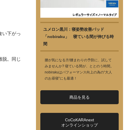
ユメロン黒川：寝姿勢改善パッド
食い下がっ
「nobiraku」 寝ている間が伸びる時
間
離脱。同じ
腰が気になる方!腰まわりの予防に、試して
みませんか? 寝ている間が、ととのう時間。
nobirakuはパフォーマンス向上の為の“大人
のお昼寝”にも最適！
商品を見る
CoCoKARAnext
オンラインショップ