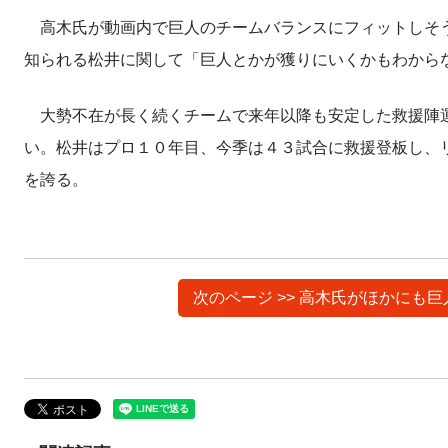
高木氏が動画内で巨人のチームバランスにフィットしそ
知られる松井に関して「巨人とかが獲りにいくかもわから
大勢不在が長く続くチームで来年以降も安定した救援陣運
い。松井はプロ１０年目、今季は４３試合に救援登板し、
を誇る。
次のページ >> 高木氏がほかに