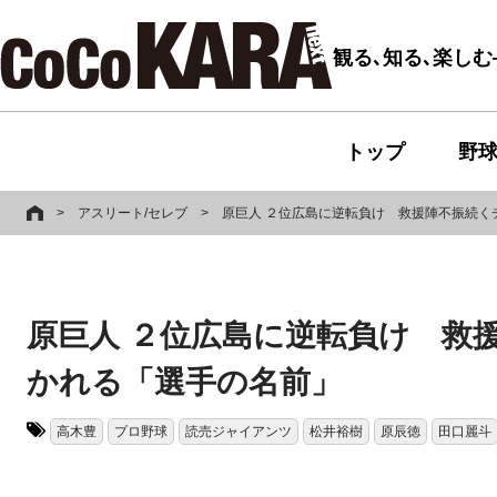
観る､知る､楽し
トップ
野
>
アスリート/セレブ
>
原巨人 ２位広島に逆転負け 救援陣不振続く
原巨人 ２位広島に逆転負け 救
かれる「選手の名前」
高木豊
プロ野球
読売ジャイアンツ
松井裕樹
原辰徳
田口麗斗
タグ: