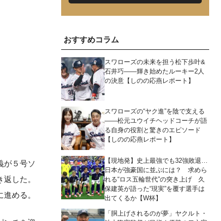
おすすめコラム
スワローズの未来を担う松下歩叶&
石井巧――輝き始めたルーキー2人
の決意【しのの応燕レポート】
スワローズの“ヤク進”を陰で支える
――松元ユウイチヘッドコーチが語
る自身の役割と驚きのエピソード
【しのの応燕レポート】
【現地発】史上最強でも32強敗退…
義が５号ソ
日本が強豪国に並ぶには？ 求めら
き返した。
れる“ロス五輪世代”の突き上げ 久
保建英が語った“現実”を覆す選手は
に進める。
出てくるか【W杯】
「胴上げされるのが夢」ヤクルト・