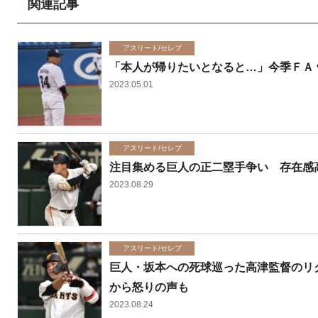
関連記事
アスリート/セレブ
「本人が帰りたいとなると…」今季ＦＡ
2023.05.01
アスリート/セレブ
注目集める巨人の正二塁手争い 存在感
2023.08.29
アスリート/セレブ
巨人・坂本への死球巡った高津監督のリ
から怒りの声も
2023.08.24