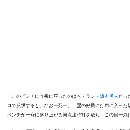
このピンチに４番に座ったのはベテラン・
坂本勇人
だっ
ロで反撃すると、なお一死一、二塁の好機に打席に入った
ベンチが一斉に盛り上がる同点適時打を放ち、この回一気