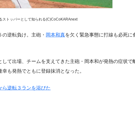
トッパーとして知られる(C)CoCoKARAnext
５の逆転負け。主砲・
岡本和真
を欠く緊急事態に打線も必死に
して出場、チームを支えてきた主砲・岡本和が発熱の症状で
隆幸も発熱でともに登録抹消となった。
から逆転３ランを浴びた