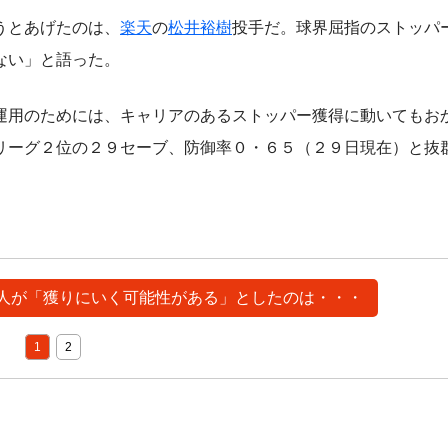
うとあげたのは、
楽天
の
松井裕樹
投手だ。球界屈指のストッパ
ない」と語った。
用のためには、キャリアのあるストッパー獲得に動いてもお
リーグ２位の２９セーブ、防御率０・６５（２９日現在）と抜
も巨人が「獲りにいく可能性がある」としたのは・・・
1
2