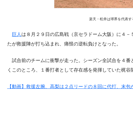
楽天・松井は球界を代表するス
巨人
は８月２９日の広島戦（京セラドーム大阪）に４－
たが救援陣が打ち込まれ、痛恨の逆転負けとなった。
試合前のチームに衝撃が走った。シーズン全試合を４番と
くこのところ、１番打者として存在感を発揮していた梶谷
【動画】救援左腕、高梨は２点リードの８回に代打、末包