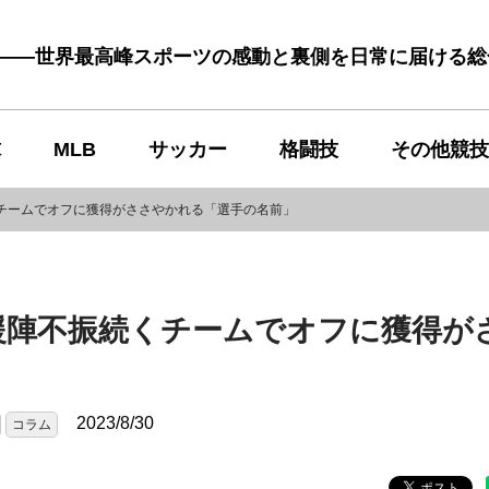
む――世界最高峰スポーツの感動と裏側を日常に届ける
球
MLB
サッカー
格闘技
その他競技
チームでオフに獲得がささやかれる「選手の名前」
援陣不振続くチームでオフに獲得が
2023/8/30
コラム