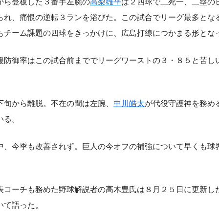
から登板した３番手左腕の
高梨雄平
は２四球で二死一、二塁の
られ、痛恨の逆転３ランを浴びた。この試合でリーグ最多とな
もチーム課題の四球をきっかけに、広島打線につかまる形とな
防御率はこの試合前まででリーグワーストの３・８５と苦し
下旬から離脱。不在の間は左腕、
中川皓太
が代役守護神を務め
いる。
、今季も改善されず。巨人の今オフの補強について早くも球
コーチも務めた野球解説者の高木豊氏は８月２５日に更新し
いて語った。