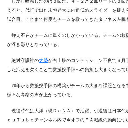
しかし暗転したのは８回だ。４－２と２点リードの８回
えると、代打で出た末包昇大に内角低めスライダーを捉え
試合目、これまで何度もチームを救ってきたタフネス左腕
抑え不在がチームに重くのしかかっている。チームの救援
が浮き彫りとなっている。
絶対守護神の
大勢
が右上肢のコンディション不良で６月
した抑えを欠くことで救援投手陣への負担も大きくなって
昨年から救援投手陣の構築がチームの大きな課題となる中
様々な考察の声が上がっている。
現役時代は大洋（現ＤｅＮＡ）で活躍、引退後は日本代表
ｏｕＴｕｂｅチャンネル内で今オフのＦＡ戦線の動向につ