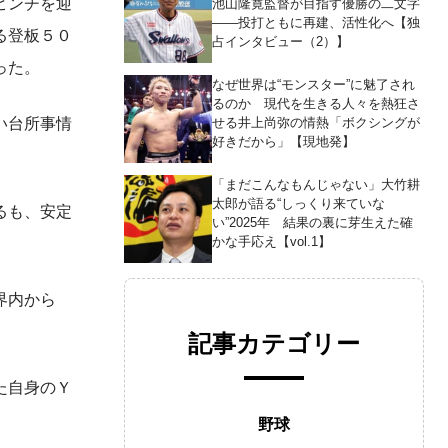
ピンチを迎
池山隆寛監督が目指す優勝の二文字
――投打ともに再建、活性化へ【独
る登板５０
占インタビュー（2）】
った。
なぜ世界は“モンスター”に魅了され
るのか 現代を生きる人々を熱狂さ
せる井上尚弥の情熱「ボクシングが
い台所事情
好きだから」【現地発】
「まだこんなもんじゃない」大竹耕
太郎が語る“しっくり来ていな
るも、安定
い”2025年 結果の裏に芽生えた確
かな手応え【vol.1】
界内から
記事カテゴリー
た自身のＹ
野球