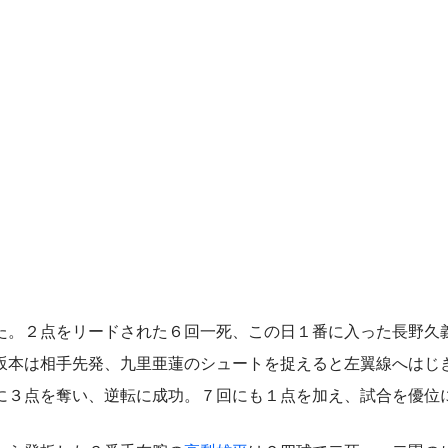
た。２点をリードされた６回一死、この日１番に入った長野久
坂本は相手先発、九里亜蓮のシュートを捉えると左翼線へはじ
に３点を奪い、逆転に成功。７回にも１点を加え、試合を優位