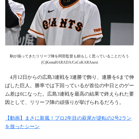
駒が揃ってきたリリーフ陣を阿部監督も頼もしく思っていることだろう
(C)KentaHARADA/CoCoKARAnext
4月12日からの広島3連戦を3連勝で飾り、連勝を6まで伸
ばした巨人。勝率では下回っているが首位の中日とのゲー
ム差は0になった。広島3連戦を最高の結果で終えられた要
因として、リリーフ陣の頑張りが挙げられるだろう。
【動画】まさに新風！プロ2年目の萩尾が逆転の2号2ラン
を放ったシーン