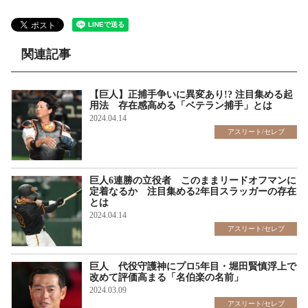
関連記事
【巨人】正捕手争いに異変あり!? 注目集める起
用法 存在感高める「ベテラン捕手」とは
2024.04.14
アスリート/セレブ
巨人6連勝の立役者 このままリードオフマンに
定着なるか 注目集める2年目スラッガーの存在
とは
2024.04.14
アスリート/セレブ
巨人 代役守護神にプロ5年目・堀田賢慎浮上で
改めて評価高まる「名伯楽の名前」
2024.03.09
アスリート/セレブ