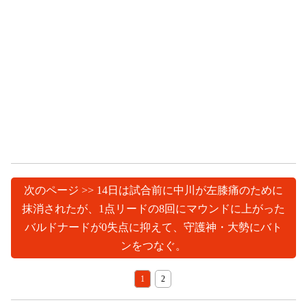
次のページ >> 14日は試合前に中川が左膝痛のために
抹消されたが、1点リードの8回にマウンドに上がった
バルドナードが0失点に抑えて、守護神・大勢にバト
ンをつなぐ。
1
2