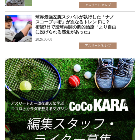
アスリート/セレブ
球界最強左腕スクバルが執行した「ナノ
スコープ手術」が次なるトレンドに？
術後3日で投球再開の劇的治療「より自由
に投げられる感覚があった」
2026.06.08
アスリート/セレブ