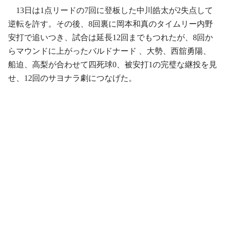
13日は1点リードの7回に登板した中川皓太が2失点して
逆転を許す。その後、8回裏に岡本和真のタイムリー内野
安打で追いつき、試合は延長12回までもつれたが、8回か
らマウンドに上がったバルドナード 、大勢、西舘勇陽、
船迫、高梨が合わせて四死球0、被安打1の完璧な継投を見
せ、12回のサヨナラ劇につなげた。