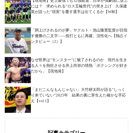
【現地発】史上最強でも32強敗退…日本が強豪国に並ぶ
には？ 求められる“ロス五輪世代”の突き上げ 久保建
英が語った“現実”を覆す選手は出てくるか【W杯】
「胴上げされるのが夢」ヤクルト・池山隆寛監督が目指
す優勝の二文字――投打ともに再建、活性化へ【独占イ
ンタビュー（2）】
なぜ世界は“モンスター”に魅了されるのか 現代を生き
る人々を熱狂させる井上尚弥の情熱「ボクシングが好き
だから」【現地発】
「まだこんなもんじゃない」大竹耕太郎が語る“しっく
り来ていない”2025年 結果の裏に芽生えた確かな手応
え【vol.1】