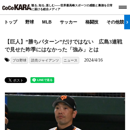
観る､知る､楽しむ――世界最高峰スポーツの感動と裏側を日常
に届ける総合メディア
トップ
野球
MLB
サッカー
格闘技
その他競技
【巨人】”勝ちパターン”だけではない 広島3連戦
で見せた昨季にはなかった「強み」とは
2024/4/16
プロ野球
読売ジャイアンツ
ニュース
タグ: