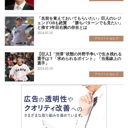
「名前を覚えておいてもらいたい」巨人のレジ
ェンドOBも絶賛 「勝ちパターンでも見たい」
と推す3年目右腕の存在とは
2024.03.18
アスリート/セレブ
【巨人】"渋滞"状態の外野手争いで生き残れる
選手は？「求められるポイント」「当落線上の
選手」
2024.03.19
アスリート/セレブ