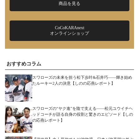
商品を見る
CoCoKARAnext
オンラインショップ
おすすめコラム
スワローズの未来を担う松下歩叶&石井巧――輝き始め
たルーキー2人の決意【しのの応燕レポート】
スワローズの“ヤク進”を陰で支える――松元ユウイチヘ
ッドコーチが語る自身の役割と驚きのエピソード【しの
の応燕レポート】