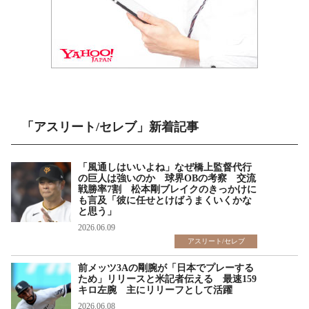
「アスリート/セレブ」新着記事
「風通しはいいよね」なぜ橋上監督代行
の巨人は強いのか 球界OBの考察 交流
戦勝率7割 松本剛ブレイクのきっかけに
も言及「彼に任せとけばうまくいくかな
と思う」
2026.06.09
アスリート/セレブ
前メッツ3Aの剛腕が「日本でプレーする
ため」リリースと米記者伝える 最速159
キロ左腕 主にリリーフとして活躍
2026.06.08