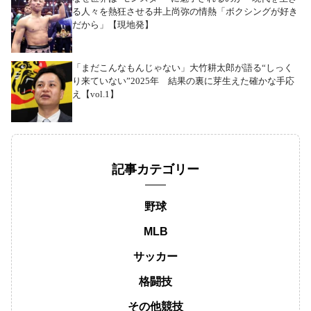
る人々を熱狂させる井上尚弥の情熱「ボクシングが好き
だから」【現地発】
「まだこんなもんじゃない」大竹耕太郎が語る“しっく
り来ていない”2025年 結果の裏に芽生えた確かな手応
え【vol.1】
記事カテゴリー
野球
MLB
サッカー
格闘技
その他競技