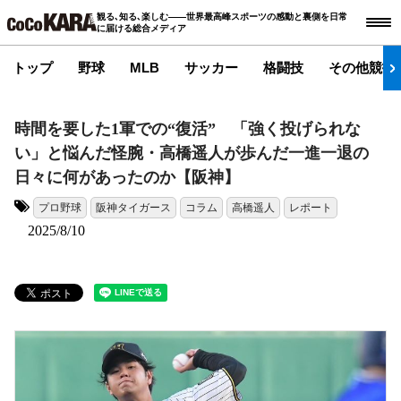
観る､知る､楽しむ――世界最高峰スポーツの感動と裏側を日常
に届ける総合メディア
トップ
野球
MLB
サッカー
格闘技
その他競技
時間を要した1軍での“復活” 「強く投げられな
い」と悩んだ怪腕・高橋遥人が歩んだ一進一退の
日々に何があったのか【阪神】
プロ野球
阪神タイガース
コラム
高橋遥人
レポート
タグ:
2025/8/10