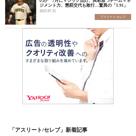
のか 7月にマジック点灯、異彩放つチームマネ
ジメント力、懲罰交代も敢行…驚異の「1.91」
2025.07.31
アスリート/セレブ
「アスリート/セレブ」新着記事