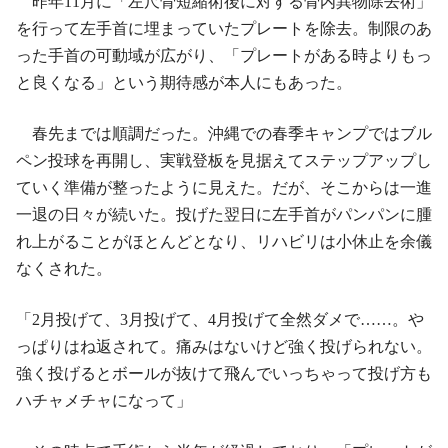
昨年11月に「左尺骨短縮術後に対する骨内異物除去術」
を行って左手首に埋まっていたプレートを除去。制限のあ
った手首の可動域が広がり、「プレートがある時よりもっ
と良くなる」という期待感が本人にもあった。
春先までは順調だった。沖縄での春季キャンプではブル
ペン投球を再開し、実戦登板を見据えてステップアップし
ていく準備が整ったように見えた。だが、そこからは一進
一退の日々が続いた。投げた翌日に左手首がパンパンに腫
れ上がることがほとんどとなり、リハビリは小休止を余儀
なくされた。
「2月投げて、3月投げて、4月投げて全然ダメで……。や
っぱりはね返されて。痛みはないけど強く投げられない。
強く投げるとボールが抜けて飛んでいっちゃって投げ方も
ハチャメチャになって」