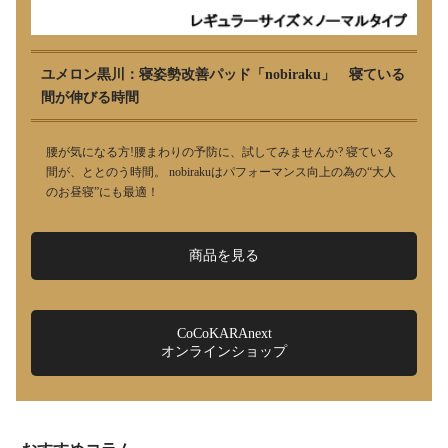
ユメロン黒川：寝姿勢改善パッド「nobiraku」 寝ている
間が伸びる時間
腰が気になる方!腰まわりの予防に、試してみませんか? 寝ている
間が、ととのう時間。 nobirakuはパフォーマンス向上の為の“大人
のお昼寝”にも最適！
商品を見る
CoCoKARAnext
オンラインショップ