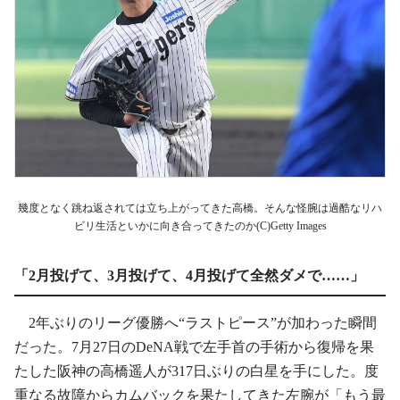
幾度となく跳ね返されては立ち上がってきた高橋。そんな怪腕は過酷なリハ
ビリ生活といかに向き合ってきたのか(C)Getty Images
「2月投げて、3月投げて、4月投げて全然ダメで……」
2年ぶりのリーグ優勝へ“ラストピース”が加わった瞬間
だった。7月27日のDeNA戦で左手首の手術から復帰を果
たした阪神の高橋遥人が317日ぶりの白星を手にした。度
重なる故障からカムバックを果たしてきた左腕が「もう最