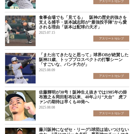
アスリート/セレブ
食事会場でも「見てる」 阪神の歴史的強さを
支える捕手・坂本誠志郎が“最強投手陣”から愛
される理由「坂本は配球の天才」
2025.07.15
アスリート/セレブ
「また出てきたなと思って」球界OBが絶賛した
阪神21歳、トッププロスペクトの打撃シーン
「すごいな、パンチ力が」
2025.08.09
アスリート/セレブ
佐藤輝明が30号！阪神生え抜きでは1985年の掛
布雅之＆岡田彰布以来、40年ぶり“大台” 虎フ
ァンの期待は早くも40発へ
2025.08.08
アスリート/セレブ
藤川阪神になぜセ・リーグ5球団は追いつけない