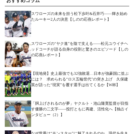
おすすめコラム
スワローズの未来を担う松下歩叶&石井巧――輝き始め
たルーキー2人の決意【しのの応燕レポート】
スワローズの“ヤク進”を陰で支える――松元ユウイチヘ
ッドコーチが語る自身の役割と驚きのエピソード【しの
の応燕レポート】
【現地発】史上最強でも32強敗退…日本が強豪国に並ぶ
には？ 求められる“ロス五輪世代”の突き上げ 久保建
英が語った“現実”を覆す選手は出てくるか【W杯】
「胴上げされるのが夢」ヤクルト・池山隆寛監督が目指
す優勝の二文字――投打ともに再建、活性化へ【独占イ
ンタビュー（2）】
なぜ世界は“モンスター”に魅了されるのか 現代を生き