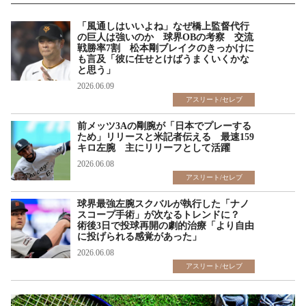
「風通しはいいよね」なぜ橋上監督代行
の巨人は強いのか 球界OBの考察 交流
戦勝率7割 松本剛ブレイクのきっかけに
も言及「彼に任せとけばうまくいくかな
と思う」
2026.06.09
アスリート/セレブ
前メッツ3Aの剛腕が「日本でプレーする
ため」リリースと米記者伝える 最速159
キロ左腕 主にリリーフとして活躍
2026.06.08
アスリート/セレブ
球界最強左腕スクバルが執行した「ナノ
スコープ手術」が次なるトレンドに？
術後3日で投球再開の劇的治療「より自由
に投げられる感覚があった」
2026.06.08
アスリート/セレブ