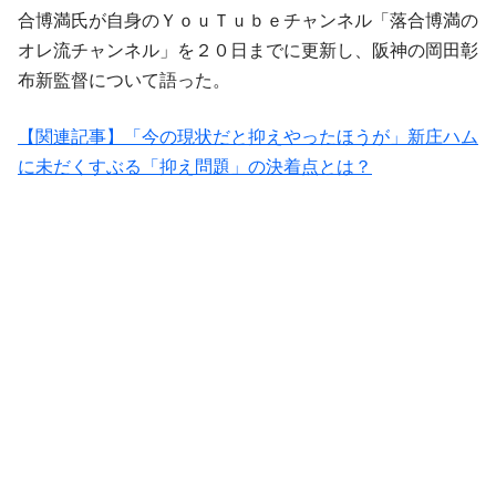
合博満氏が自身のＹｏｕＴｕｂｅチャンネル「落合博満の
オレ流チャンネル」を２０日までに更新し、阪神の岡田彰
布新監督について語った。
【関連記事】「今の現状だと抑えやったほうが」新庄ハム
に未だくすぶる「抑え問題」の決着点とは？