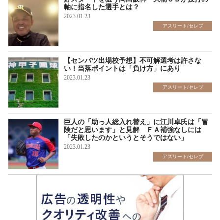
軸に指名した選手とは？
2023.01.23
アスリート/セレブ
【センバツ出場校予想】不可解選考は許さな
い！当落ポイントは「負け方」にあり
2023.01.23
アスリート/セレブ
巨人の「助っ人総入れ替え」に江川卓氏は「冒
険だと思います」と見解 ＦＡ補強なしには
「失敗したのかというとそうではない」
2023.01.23
アスリート/セレブ