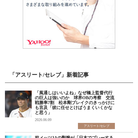
「アスリート/セレブ」新着記事
「風通しはいいよね」なぜ橋上監督代行
の巨人は強いのか 球界OBの考察 交流
戦勝率7割 松本剛ブレイクのきっかけに
も言及「彼に任せとけばうまくいくかな
と思う」
2026.06.09
アスリート/セレブ
前メッツ3Aの剛腕が「日本でプレーする