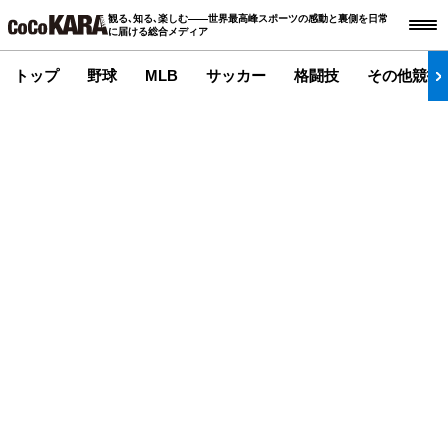
観る､知る､楽しむ――世界最高峰スポーツの感動と裏側を日常
に届ける総合メディア
トップ
野球
MLB
サッカー
格闘技
その他競技