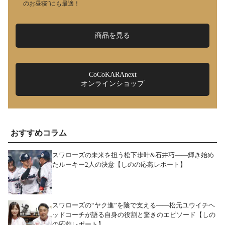
のお昼寝”にも最適！
商品を見る
CoCoKARAnext
オンラインショップ
おすすめコラム
スワローズの未来を担う松下歩叶&石井巧――輝き始め
たルーキー2人の決意【しのの応燕レポート】
スワローズの“ヤク進”を陰で支える――松元ユウイチヘ
ッドコーチが語る自身の役割と驚きのエピソード【しの
の応燕レポート】