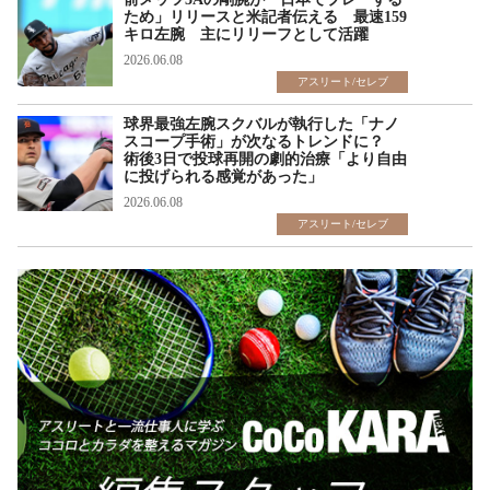
ため」リリースと米記者伝える 最速159
キロ左腕 主にリリーフとして活躍
2026.06.08
アスリート/セレブ
球界最強左腕スクバルが執行した「ナノ
スコープ手術」が次なるトレンドに？
術後3日で投球再開の劇的治療「より自由
に投げられる感覚があった」
2026.06.08
アスリート/セレブ