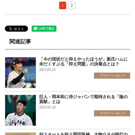
1
2
関連記事
「今の現状だと抑えやったほうが」新庄ハムに
未だくすぶる「抑え問題」の決着点とは？
2023.01.24
アスリート/セレブ
巨人・岡本和に侍ジャパンで期待される「陰の
貢献」とは
2023.01.24
アスリート/セレブ
好スタートを狙う岡田阪神 大物ＯＢが投打の