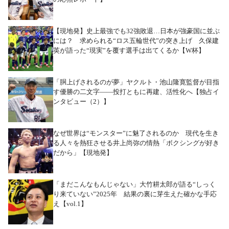
【現地発】史上最強でも32強敗退…日本が強豪国に並ぶ
には？ 求められる“ロス五輪世代”の突き上げ 久保建
英が語った“現実”を覆す選手は出てくるか【W杯】
「胴上げされるのが夢」ヤクルト・池山隆寛監督が目指
す優勝の二文字――投打ともに再建、活性化へ【独占イ
ンタビュー（2）】
なぜ世界は“モンスター”に魅了されるのか 現代を生き
る人々を熱狂させる井上尚弥の情熱「ボクシングが好き
だから」【現地発】
「まだこんなもんじゃない」大竹耕太郎が語る“しっく
り来ていない”2025年 結果の裏に芽生えた確かな手応
え【vol.1】