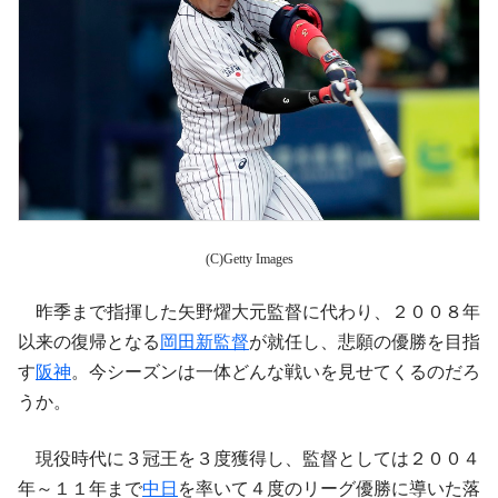
(C)Getty Images
昨季まで指揮した矢野燿大元監督に代わり、２００８年
以来の復帰となる
岡田新監督
が就任し、悲願の優勝を目指
す
阪神
。今シーズンは一体どんな戦いを見せてくるのだろ
うか。
現役時代に３冠王を３度獲得し、監督としては２００４
年～１１年まで
中日
を率いて４度のリーグ優勝に導いた落