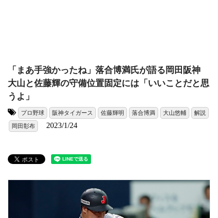
「まあ手強かったね」落合博満氏が語る岡田阪神
大山と佐藤輝の守備位置固定には「いいことだと思
うよ」
プロ野球
阪神タイガース
佐藤輝明
落合博満
大山悠輔
解説
タグ:
2023/1/24
岡田彰布