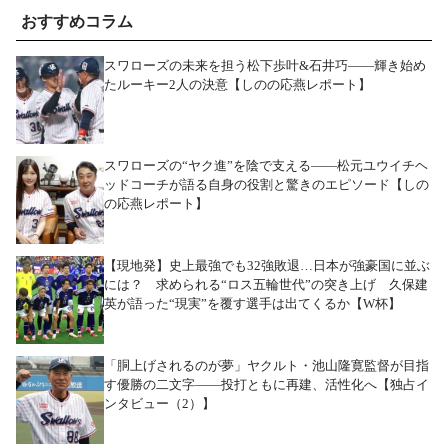
おすすめコラム
スワローズの未来を担う松下歩叶&石井巧――輝き始め
たルーキー2人の決意【しのの応燕レポート】
スワローズの“ヤク進”を陰で支える――松元ユウイチヘ
ッドコーチが語る自身の役割と驚きのエピソード【しの
の応燕レポート】
【現地発】史上最強でも32強敗退…日本が強豪国に並ぶ
には？ 求められる“ロス五輪世代”の突き上げ 久保建
英が語った“現実”を覆す選手は出てくるか【W杯】
「胴上げされるのが夢」ヤクルト・池山隆寛監督が目指
す優勝の二文字――投打ともに再建、活性化へ【独占イ
ンタビュー（2）】