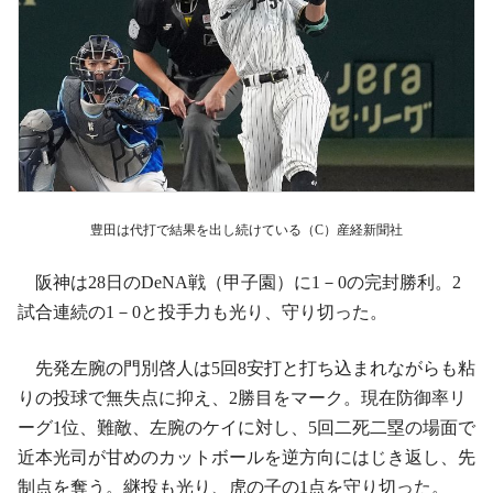
豊田は代打で結果を出し続けている（C）産経新聞社
阪神は28日のDeNA戦（甲子園）に1－0の完封勝利。2
試合連続の1－0と投手力も光り、守り切った。
先発左腕の門別啓人は5回8安打と打ち込まれながらも粘
りの投球で無失点に抑え、2勝目をマーク。現在防御率リ
ーグ1位、難敵、左腕のケイに対し、5回二死二塁の場面で
近本光司が甘めのカットボールを逆方向にはじき返し、先
制点を奪う。継投も光り、虎の子の1点を守り切った。