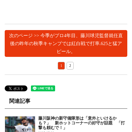
次のページ >> 今季がプロ4年目、藤川球児監督就任直
後の昨年の秋季キャンプでは紅白戦で打率.625と猛ア
ピール。
1
2
関連記事
藤川阪神の新守備隊形は「意外といけるか
も？」 新ホットコーナーの好守が話題 「打
撃も頼むで！」