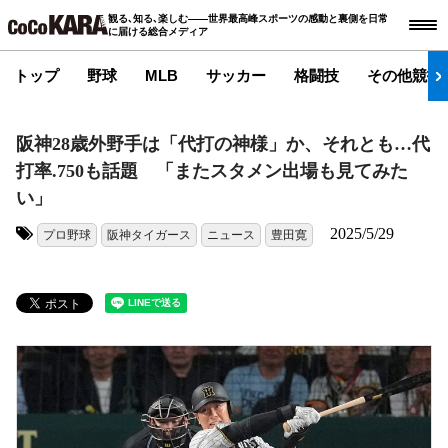
観る､知る､楽しむ――世界最高峰スポーツの感動と裏側を日常
に届ける総合メディア
トップ
野球
MLB
サッカー
格闘技
その他競技
阪神28歳外野手は「代打の神様」か、それとも…代
打率.750も話題 「またスタメン出場も見てみた
い」
2025/5/29
プロ野球
阪神タイガース
ニュース
豊田寛
タグ: