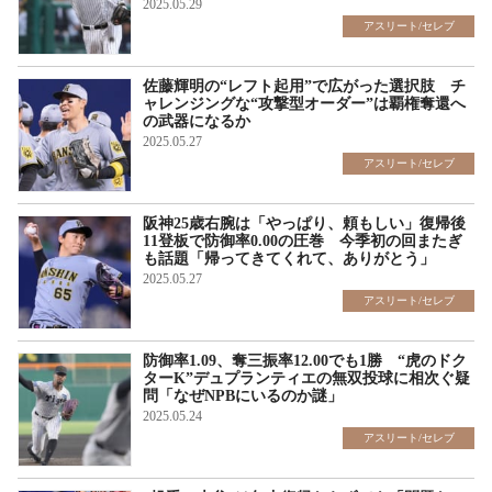
2025.05.29
アスリート/セレブ
佐藤輝明の“レフト起用”で広がった選択肢 チ
ャレンジングな“攻撃型オーダー”は覇権奪還へ
の武器になるか
2025.05.27
アスリート/セレブ
阪神25歳右腕は「やっぱり、頼もしい」復帰後
11登板で防御率0.00の圧巻 今季初の回またぎ
も話題「帰ってきてくれて、ありがとう」
2025.05.27
アスリート/セレブ
防御率1.09、奪三振率12.00でも1勝 “虎のドク
ターK”デュプランティエの無双投球に相次ぐ疑
問「なぜNPBにいるのか謎」
2025.05.24
アスリート/セレブ