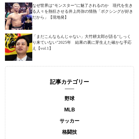
なぜ世界は“モンスター”に魅了されるのか 現代を生き
る人々を熱狂させる井上尚弥の情熱「ボクシングが好き
だから」【現地発】
「まだこんなもんじゃない」大竹耕太郎が語る“しっく
り来ていない”2025年 結果の裏に芽生えた確かな手応
え【vol.1】
記事カテゴリー
野球
MLB
サッカー
格闘技