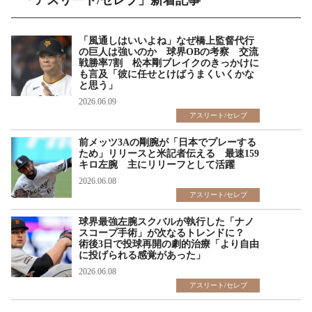
「アスリート/セレブ」新着記事
「風通しはいいよね」なぜ橋上監督代行
の巨人は強いのか 球界OBの考察 交流
戦勝率7割 松本剛ブレイクのきっかけに
も言及「彼に任せとけばうまくいくかな
と思う」
2026.06.09
アスリート/セレブ
前メッツ3Aの剛腕が「日本でプレーする
ため」リリースと米記者伝える 最速159
キロ左腕 主にリリーフとして活躍
2026.06.08
アスリート/セレブ
球界最強左腕スクバルが執行した「ナノ
スコープ手術」が次なるトレンドに？
術後3日で投球再開の劇的治療「より自由
に投げられる感覚があった」
2026.06.08
アスリート/セレブ