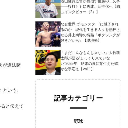
池山隆寛監督が目指す優勝の二文字
――投打ともに再建、活性化へ【独
占インタビュー（2）】
なぜ世界は“モンスター”に魅了され
るのか 現代を生きる人々を熱狂さ
せる井上尚弥の情熱「ボクシングが
好きだから」【現地発】
「まだこんなもんじゃない」大竹耕
太郎が語る“しっくり来ていな
い”2025年 結果の裏に芽生えた確
氏が違法賭
かな手応え【vol.1】
たという。
記事カテゴリー
いると伝えて
野球