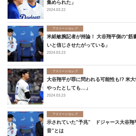
集められた」
2024.03.22
アスリート/セレブ
米紙敏腕記者が持論！ 大谷翔平側の“筋
いと信じさせたがっている」
2024.03.23
アスリート/セレブ
大谷翔平が罪に問われる可能性も!? 米
やったとしても…」
2024.03.23
アスリート/セレブ
示されていた”予兆” ドジャース大谷翔
音”とは