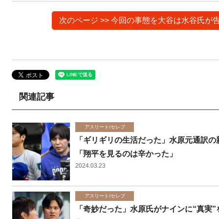
次のページ >> 今回の事態を大谷は水谷氏
関連記事
アスリート/セレブ
「ギリギリの生活だった」水原元通訳の新
「翔平を見るのは辛かった」
2024.03.23
アスリート/セレブ
「奇妙だった」水原氏がナインに“真実”