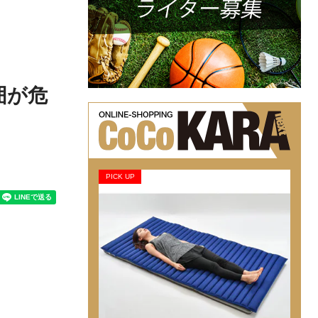
囲が危
PICK UP