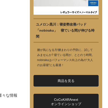
ユメロン黒川：寝姿勢改善パッド
「nobiraku」 寝ている間が伸びる時
間
腰が気になる方!腰まわりの予防に、試して
みませんか? 寝ている間が、ととのう時間。
nobirakuはパフォーマンス向上の為の“大人
のお昼寝”にも最適！
商品を見る
様々な情報
CoCoKARAnext
オンラインショップ