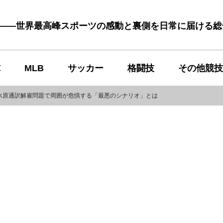
む――世界最高峰スポーツの感動と裏側を日常に届ける
球
MLB
サッカー
格闘技
その他競技
水原通訳解雇問題で周囲が危惧する「最悪のシナリオ」とは