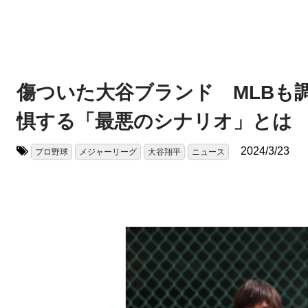
傷ついた大谷ブランド MLBも
惧する「最悪のシナリオ」とは
2024/3/23
プロ野球
メジャーリーグ
大谷翔平
ニュース
タグ: