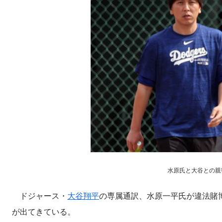
水原氏と大谷との親密な
ドジャース・
大谷翔平
の専属通訳、水原一平氏が違法賭
が出てきている。