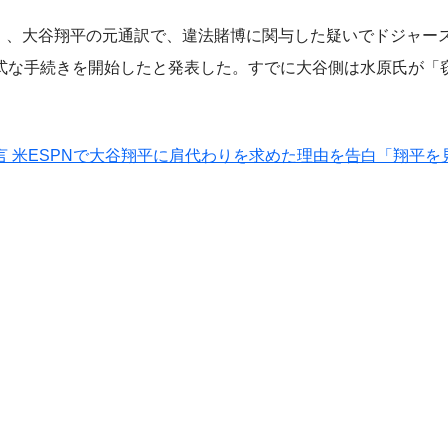
日）、大谷翔平の元通訳で、違法賭博に関与した疑いでドジャー
式な手続きを開始したと発表した。すでに大谷側は水原氏が「
 米ESPNで大谷翔平に肩代わりを求めた理由を告白「翔平を