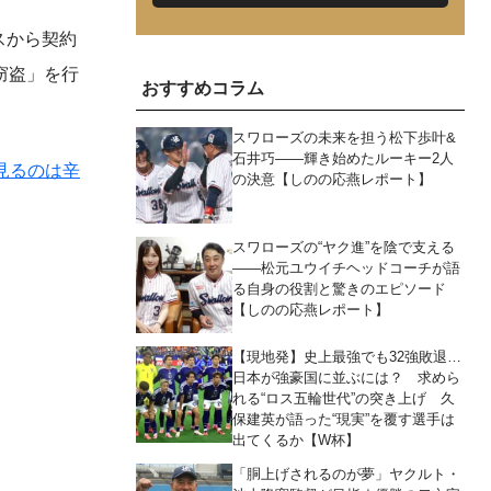
スから契約
窃盗」を行
おすすめコラム
スワローズの未来を担う松下歩叶&
石井巧――輝き始めたルーキー2人
見るのは辛
の決意【しのの応燕レポート】
スワローズの“ヤク進”を陰で支える
――松元ユウイチヘッドコーチが語
る自身の役割と驚きのエピソード
【しのの応燕レポート】
【現地発】史上最強でも32強敗退…
日本が強豪国に並ぶには？ 求めら
れる“ロス五輪世代”の突き上げ 久
保建英が語った“現実”を覆す選手は
出てくるか【W杯】
「胴上げされるのが夢」ヤクルト・