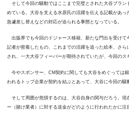
そして今回の騒動ではここまで完璧とされた大谷ブランド
めている。大谷を支える水原氏の活躍を伝える記載があっ
急遽差し替えなどの対応が迫られる事態となっている。
出版界でも今回のドジャース移籍、新たな門出を受けて今
記者が密着したもの、これまでの活躍を追った絵本、さら
され、一大大谷フィーバーが期待されていたが、今回のス
今やスポンサー、CM契約に関しても大谷をめぐっては銀
われるトップ企業が契約を結ぶとあって、大谷に今回の騒
そして周囲が危惧するのは、大谷自身の関与だろう。現在
ー（賭け業者）に対する送金がどのように行われたかに注