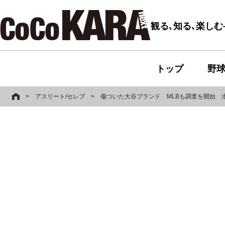
観る､知る､楽し
トップ
野
>
アスリート/セレブ
>
傷ついた大谷ブランド MLBも調査を開始 