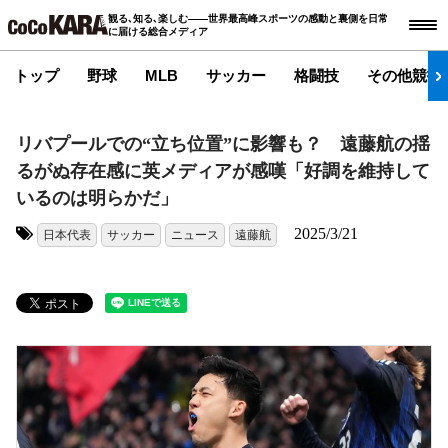
観る､知る､楽しむ――世界最高峰スポーツの感動と裏側を日常
に届ける総合メディア
トップ
野球
MLB
サッカー
格闘技
その他競技
リバプールでの“立ち位置”に影響も？ 遠藤航の揺
るがぬ存在感に英メディアが感嘆「好調を維持して
いるのは明らかだ」
2025/3/21
日本代表
サッカー
ニュース
遠藤航
タグ: