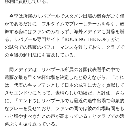
勝利に貢献している。
今季は所属のリバプールでスタメン出場の機会がごく僅
かであるだけに、フルタイムでプレーしチームを牽引、鼓
舞する姿にはファンのみならず、海外メディアも賛辞を贈
る。リバプール専門サイト『ROUSING THE KOP』がこ
の試合での遠藤のパフォーマンスを報じており、クラブで
の今後の起用法にも言及している。
同メディアは、リバプール所属の各国代表選手の中で、
遠藤が最も早くW杯出場を決定したと称えながら、「これ
は、代表のキャプテンとして日本の成功に大きく貢献して
きたエンドウにとって、素晴らしい功績だ」と評価。さら
に、「エンドウはリバプールでも最近の途中出場で印象的
なプレーを見せており、ファンの間では彼の出場時間をも
っと増やすべきだとの声が高まっている」とクラブでの活
躍ぶりも振り返っている。