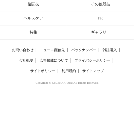
格闘技
その他競技
ヘルスケア
PR
特集
ギャラリー
お問い合わせ
│
ニュース配信先
│
バックナンバー
│
雑誌購入
│
会社概要
│
広告掲載について
│
プライバシーポリシー
│
サイトポリシー
│
利用規約
│
サイトマップ
Copyright © CoCoKARAnext All Rights Reserved.