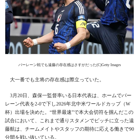
バーレーン戦でも遠藤の存在感はさすがだった(C)Getty Images
大一番でも主将の存在感は際立っていた。
3月20日、森保一監督率いる日本代表は、ホームでバー
レーン代表を2-0で下し2026年北中米ワールドカップ（W
杯）出場を決めた。“世界最速”で本大会切符を掴んだこの
試合において、これまで通りスタメンでピッチに立った遠
藤航は、チームメイトやスタッフの期待に応える働きで90
分間を戦い抜いている。