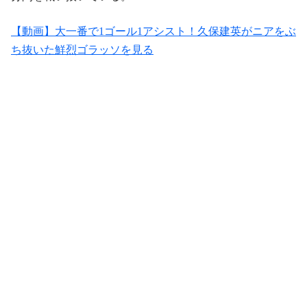
【動画】大一番で1ゴール1アシスト！久保建英がニアをぶ
ち抜いた鮮烈ゴラッソを見る