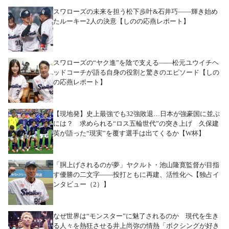
スワローズの未来を担う松下歩叶&石井巧――輝き始め
たルーキー2人の決意【しのの応燕レポート】
スワローズの“ヤク進”を陰で支える――松元ユウイチヘ
ッドコーチが語る自身の役割と驚きのエピソード【しの
の応燕レポート】
【現地発】史上最強でも32強敗退…日本が強豪国に並ぶ
には？ 求められる“ロス五輪世代”の突き上げ 久保建
英が語った“現実”を覆す選手は出てくるか【W杯】
「胴上げされるのが夢」ヤクルト・池山隆寛監督が目指
す優勝の二文字――投打ともに再建、活性化へ【独占イ
ンタビュー（2）】
なぜ世界は“モンスター”に魅了されるのか 現代を生き
る人々を熱狂させる井上尚弥の情熱「ボクシングが好き