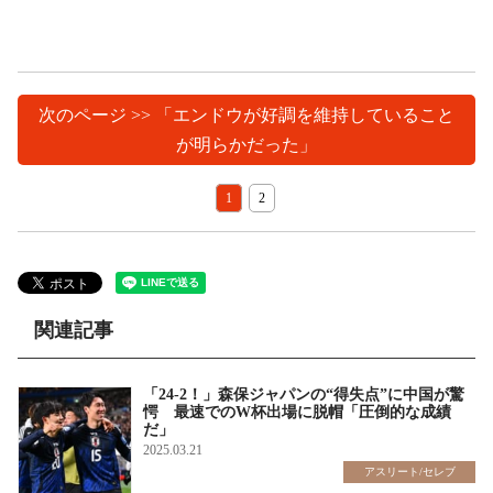
次のページ >> 「エンドウが好調を維持していること
が明らかだった」
1
2
関連記事
「24-2！」森保ジャパンの“得失点”に中国が驚
愕 最速でのW杯出場に脱帽「圧倒的な成績
だ」
2025.03.21
アスリート/セレブ