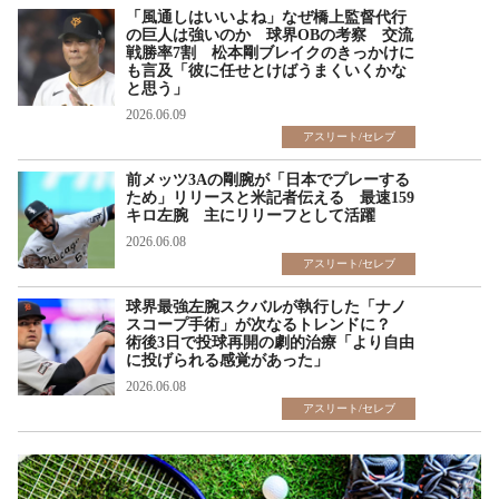
「風通しはいいよね」なぜ橋上監督代行
の巨人は強いのか 球界OBの考察 交流
戦勝率7割 松本剛ブレイクのきっかけに
も言及「彼に任せとけばうまくいくかな
と思う」
2026.06.09
アスリート/セレブ
前メッツ3Aの剛腕が「日本でプレーする
ため」リリースと米記者伝える 最速159
キロ左腕 主にリリーフとして活躍
2026.06.08
アスリート/セレブ
球界最強左腕スクバルが執行した「ナノ
スコープ手術」が次なるトレンドに？
術後3日で投球再開の劇的治療「より自由
に投げられる感覚があった」
2026.06.08
アスリート/セレブ