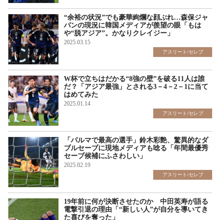
“余裕の状況”でも豪華絢爛な顔ぶれ…森保ジャ
パンの現況に韓国メディアが羨望の眼「もは
や“脱アジア”。かなりクレイジー」
2025.03.15
アスリート/セレブ
W杯で立ちはだかる“8強の壁”を破る11人は誰
だ？「アジア最強」とされる3－4－2－1に当て
はめてみた
2025.01.14
アスリート/セレブ
「パルマで最高の選手」鈴木彩艶、驚異的なダ
ブルセーブに現地メディアも唸る「年間最優秀
セーブ候補にふさわしい」
2025.02.19
アスリート/セレブ
19年前に何が決断させたのか 中田英寿が語る
電撃引退の理由「“新しい人”が自分を導いてき
た喜びを奪った」