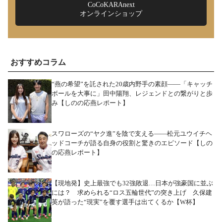
CoCoKARAnext
オンラインショップ
おすすめコラム
“燕の希望”を託された20歳内野手の素顔――「キャッチ
ボールを大事に」田中陽翔、レジェンドとの繋がりと歩
み【しのの応燕レポート】
スワローズの“ヤク進”を陰で支える――松元ユウイチヘ
ッドコーチが語る自身の役割と驚きのエピソード【しの
の応燕レポート】
【現地発】史上最強でも32強敗退…日本が強豪国に並ぶ
には？ 求められる“ロス五輪世代”の突き上げ 久保建
英が語った“現実”を覆す選手は出てくるか【W杯】