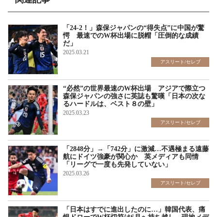
「24-2！」森保ジャパンの“得失点”に中国が驚
愕 最速でのW杯出場に脱帽「圧倒的な成績
だ」
2025.03.21
アスリート/セレブ
“必然”の世界最速のW杯出場 アジアで際立つ
森保ジャパンの強さに英誌も驚嘆「日本の次な
るハードルは、ベスト８の壁」
2025.03.23
アスリート/セレブ
「2848分」→「742分」に激減…不遇極まる遠藤
航にドイツ強豪が関心か 英メディアも同情
「リーグで一度も先発していない」
2025.03.26
アスリート/セレブ
「日本はすでに進出したのに…」韓国代表、痛