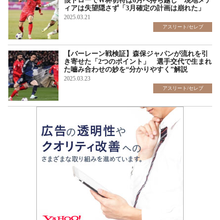
恨ドローでW杯切符は6月へ持ち越し 現地メデ
ィアは失望隠さず「3月確定の計画は崩れた」
2025.03.21
アスリート/セレブ
【バーレーン戦検証】森保ジャパンが流れを引
き寄せた「2つのポイント」 選手交代で生まれ
た嚙み合わせの妙を“分かりやすく”解説
2025.03.23
アスリート/セレブ