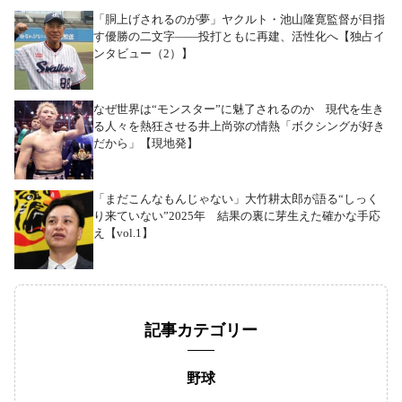
「胴上げされるのが夢」ヤクルト・池山隆寛監督が目指
す優勝の二文字――投打ともに再建、活性化へ【独占イ
ンタビュー（2）】
なぜ世界は“モンスター”に魅了されるのか 現代を生き
る人々を熱狂させる井上尚弥の情熱「ボクシングが好き
だから」【現地発】
「まだこんなもんじゃない」大竹耕太郎が語る“しっく
り来ていない”2025年 結果の裏に芽生えた確かな手応
え【vol.1】
記事カテゴリー
野球