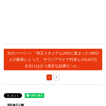
次のページ >> 「埼玉スタジアム2002に集まった58003
人の観客にとって、サウジアラビア代表との0-0の引
き分けは少々残念な結果だった」
1
2
関連記事