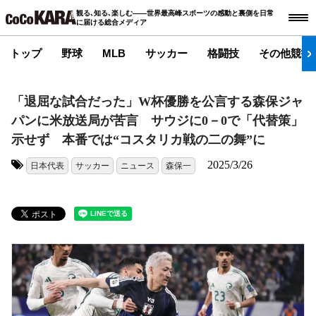
観る､知る､楽しむ――世界最高峰スポーツの感動と裏側を日常
に届ける総合メディア
トップ
野球
MLB
サッカー
格闘技
その他競技
「退屈な試合だった」W杯優勝を公言する森保ジャ
パンに米放送局が苦言 サウジに0－0で「代替策」
示せず 本番では“コスタリカ戦の二の舞”に
2025/3/26
日本代表
サッカー
ニュース
森保一
タグ: