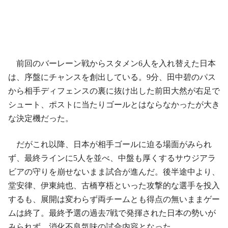
前回のバーレーン戦からスタメン6人を入れ替えた日本
は、序盤にチャンスを創出している。9分、田中碧のパス
から相手ディフェンスの裏に抜け出した前田大然が右足で
シュート、ポストに当たりゴールとはならなかったが大き
な決定機だった。
だがこれ以降、日本が相手ゴールに迫る場面がみられ
ず、最終ラインに5人を並べ、中盤も厚くするサウジアラ
ビアの守りを崩せないまま試合が進んだ。後半途中より、
堂安律、伊東純也、古橋亨梧といった攻撃的な選手を投入
するも、展開は変わらず両チームとも得点の無いままゲー
ムは終了。最終予選の過去7戦で発揮された日本の勢いが
みられず、消化不良気味の試合内容となった。