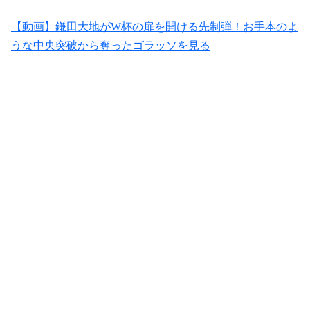
【動画】鎌田大地がW杯の扉を開ける先制弾！お手本のよ
うな中央突破から奪ったゴラッソを見る