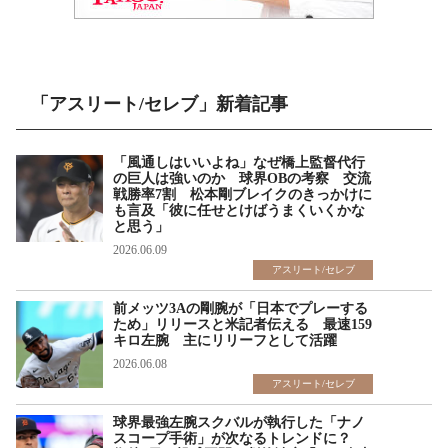
「アスリート/セレブ」新着記事
「風通しはいいよね」なぜ橋上監督代行
の巨人は強いのか 球界OBの考察 交流
戦勝率7割 松本剛ブレイクのきっかけに
も言及「彼に任せとけばうまくいくかな
と思う」
2026.06.09
アスリート/セレブ
前メッツ3Aの剛腕が「日本でプレーする
ため」リリースと米記者伝える 最速159
キロ左腕 主にリリーフとして活躍
2026.06.08
アスリート/セレブ
球界最強左腕スクバルが執行した「ナノ
スコープ手術」が次なるトレンドに？