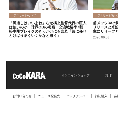
アスリート/セレブ
アスリート/セレ
「風通しはいいよね」なぜ橋上監督代行の巨人
前メッツ3Aの
は強いのか 球界OBの考察 交流戦勝率7割
リリースと米
松本剛ブレイクのきっかけにも言及「彼に任せ
主にリリーフ
とけばうまくいくかなと思う」
2026.06.08
2026.06.09
オンラインショップ
野球
お問い合わせ
│
ニュース配信先
│
バックナンバー
│
雑誌購入
│
会