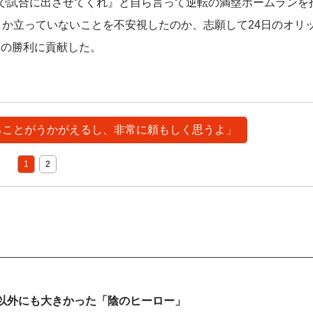
で試合に出させてくれ』と自ら言って逆転の満塁ホームランを
しか立っていないことを不安視したのか、志願して24日のオリ
ムの勝利に貢献した。
てることがうかがえるし、非常に頼もしく思うよ」
1
2
以外にも大きかった「陰のヒーロー」