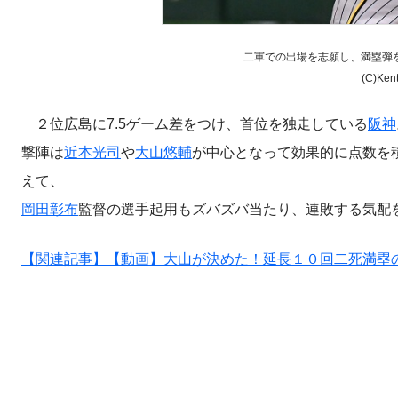
二軍での出場を志願し、満塁弾
(C)Ke
２位広島に7.5ゲーム差をつけ、首位を独走している
阪神
撃陣は
近本光司
や
大山悠輔
が中心となって効果的に点数を
えて、
岡田彰布
監督の選手起用もズバズバ当たり、連敗する気配
【関連記事】【動画】大山が決めた！延長１０回二死満塁