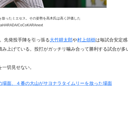
を放ったミエセス。その姿勢を高木氏は高く評価した
ntaHARADA/CoCoKARAnext
。先発投手陣を引っ張る
大竹耕太郎
や
村上頌樹
は毎試合安定感
積み上げている。投打がガッチリ噛み合って勝利する試合が多
を一切見せない。
の場面、４番の大山がサヨナラタイムリーを放った場面