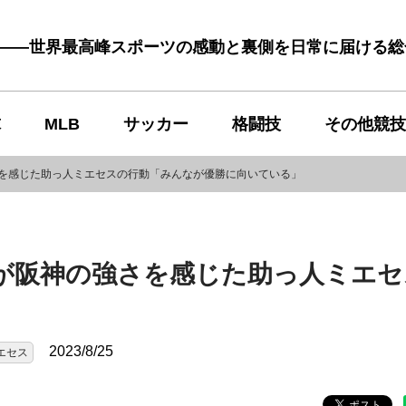
む――世界最高峰スポーツの感動と裏側を日常に届ける
球
MLB
サッカー
格闘技
その他競技
さを感じた助っ人ミエセスの行動「みんなが優勝に向いている」
が阪神の強さを感じた助っ人ミエセ
」
2023/8/25
エセス