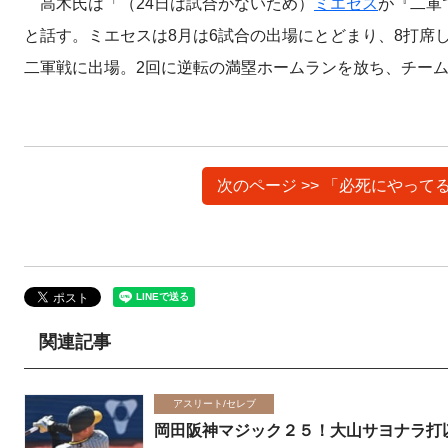
高木氏は「（24日は試合がないため）
ミエセス
が『二軍
と話す。ミエセスは8月は6試合の出場にとどまり、8打席
二軍戦に出場。2回に逆転の満塁ホームランを放ち、チー
次のページ >> 「必死にやっ
関連記事
アスリート/セレブ
岡田阪神マジック２５！大山サヨナラ打