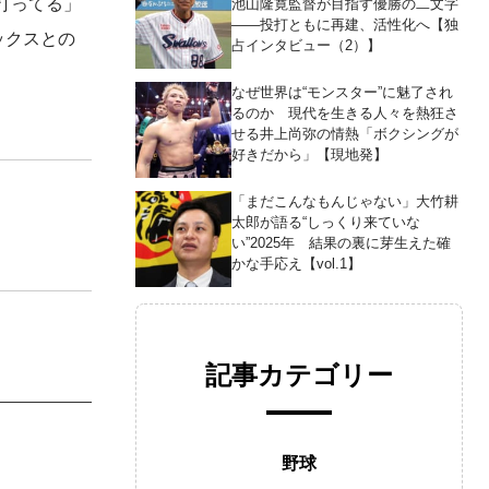
打ってる」
池山隆寛監督が目指す優勝の二文字
――投打ともに再建、活性化へ【独
ックスとの
占インタビュー（2）】
なぜ世界は“モンスター”に魅了され
るのか 現代を生きる人々を熱狂さ
せる井上尚弥の情熱「ボクシングが
好きだから」【現地発】
「まだこんなもんじゃない」大竹耕
太郎が語る“しっくり来ていな
い”2025年 結果の裏に芽生えた確
かな手応え【vol.1】
記事カテゴリー
野球