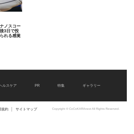
ナノスコー
後3日で投
られる感覚
ヘルスケア
PR
特集
ギャラリー
用規約
│
サイトマップ
Copyright © CoCoKARAnext All Rights Reserved.