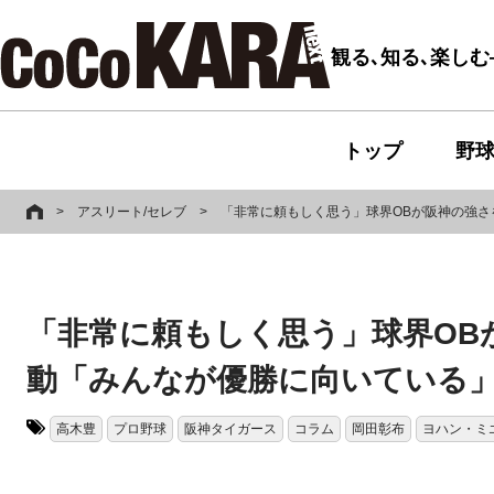
観る､知る､楽し
トップ
野
>
アスリート/セレブ
>
「非常に頼もしく思う」球界OBが阪神の強
「非常に頼もしく思う」球界OB
動「みんなが優勝に向いている
高木豊
プロ野球
阪神タイガース
コラム
岡田彰布
ヨハン・ミ
タグ: