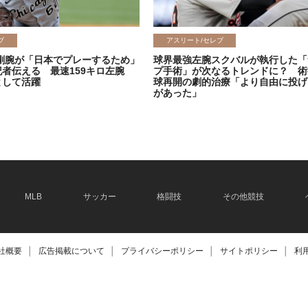
ブ
アスリート/セレブ
剛腕が「日本でプレーするため」
球界最強左腕スクバルが執行した「
記者伝える 最速159キロ左腕
プ手術」が次なるトレンドに？ 術
として活躍
球再開の劇的治療「より自由に投げ
があった」
2026.06.08
MLB
サッカー
格闘技
その他競技
社概要
│
広告掲載について
│
プライバシーポリシー
│
サイトポリシー
│
利