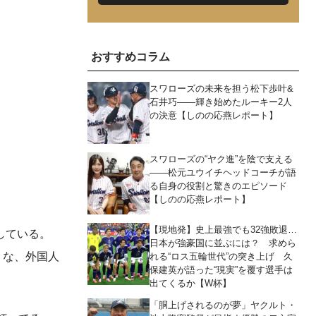
おすすめコラム
スワローズの未来を担う松下歩叶&
石井巧――輝き始めたルーキー2人
の決意【しのの応燕レポート】
スワローズの“ヤク進”を陰で支える
――松元ユウイチヘッドコーチが語
る自身の役割と驚きのエピソード
【しのの応燕レポート】
【現地発】史上最強でも32強敗退…
している。
日本が強豪国に並ぶには？ 求めら
うな、外国人
れる“ロス五輪世代”の突き上げ 久
保建英が語った“現実”を覆す選手は
出てくるか【W杯】
「胴上げされるのが夢」ヤクルト・