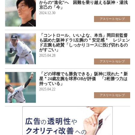
からの“進化”へ 困難を乗り越える阪神・湯浅
京己の「今」
2024.12.30
アスリート/セレブ
「コントロール、いいよな、本当」岡田前監督
も認めた阪神ドラ1左腕の＂安定感＂ レジェン
ド左腕も絶賛「しっかりコースに投げ切れるの
がすごい」
2025.04.28
アスリート/セレブ
「どの球種でも勝負できる」阪神に現れた＂新
星＂24歳左腕を球界OBが評価 「2桁勝つ力は
持っている」
2025.04.22
アスリート/セレブ