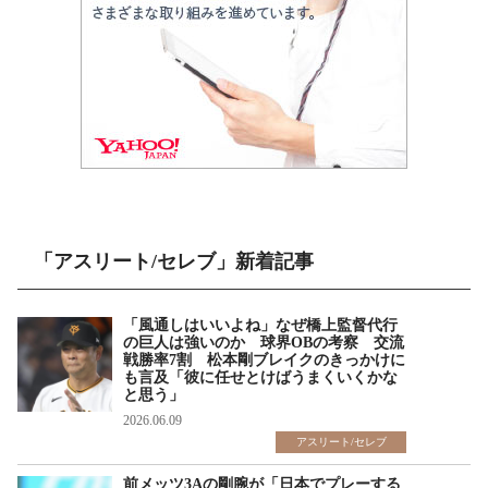
「アスリート/セレブ」新着記事
「風通しはいいよね」なぜ橋上監督代行
の巨人は強いのか 球界OBの考察 交流
戦勝率7割 松本剛ブレイクのきっかけに
も言及「彼に任せとけばうまくいくかな
と思う」
2026.06.09
アスリート/セレブ
前メッツ3Aの剛腕が「日本でプレーする