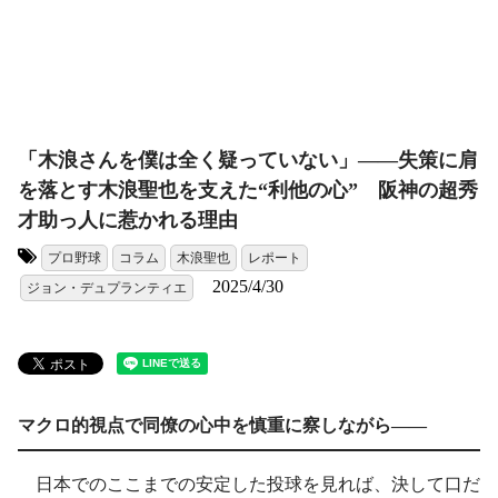
「木浪さんを僕は全く疑っていない」――失策に肩
を落とす木浪聖也を支えた“利他の心” 阪神の超秀
才助っ人に惹かれる理由
プロ野球
コラム
木浪聖也
レポート
タグ:
2025/4/30
ジョン・デュプランティエ
マクロ的視点で同僚の心中を慎重に察しながら――
日本でのここまでの安定した投球を見れば、決して口だ