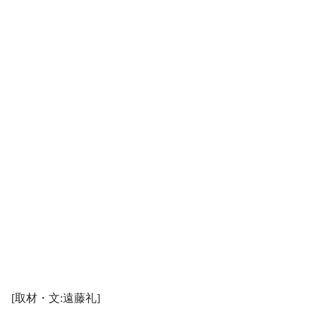
[取材・文:遠藤礼]