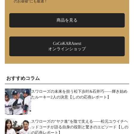
のお昼寝”にも最適！
商品を見る
CoCoKARAnext
オンラインショップ
おすすめコラム
スワローズの未来を担う松下歩叶&石井巧――輝き始め
たルーキー2人の決意【しのの応燕レポート】
スワローズの“ヤク進”を陰で支える――松元ユウイチヘ
ッドコーチが語る自身の役割と驚きのエピソード【しの
の応燕レポート】