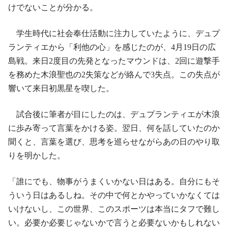
けでないことが分かる。
学生時代に社会奉仕活動に注力していたように、デュプ
ランティエから「利他の心」を感じたのが、4月19日の広
島戦。来日2度目の先発となったマウンドは、2回に遊撃手
を務めた木浪聖也の2失策などが絡んで3失点。この失点が
響いて来日初黒星を喫した。
試合後に筆者が目にしたのは、デュプランティエが木浪
に歩み寄って言葉をかける姿。翌日、何を話していたのか
聞くと、言葉を選び、思考を巡らせながらあの日のやり取
りを明かした。
「誰にでも、物事がうまくいかない日はある。自分にもそ
ういう日はあるしね。その中で何とかやっていかなくては
いけないし、この世界、このスポーツは本当にタフで難し
い。必要か必要じゃないかで言うと必要ないかもしれない