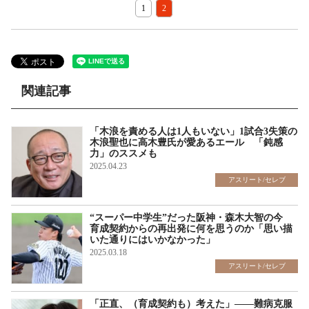
1
2
関連記事
「木浪を責める人は1人もいない」1試合3失策の
木浪聖也に高木豊氏が愛あるエール 「鈍感
力」のススメも
2025.04.23
アスリート/セレブ
“スーパー中学生”だった阪神・森木大智の今
育成契約からの再出発に何を思うのか「思い描
いた通りにはいかなかった」
2025.03.18
アスリート/セレブ
「正直、（育成契約も）考えた」――難病克服