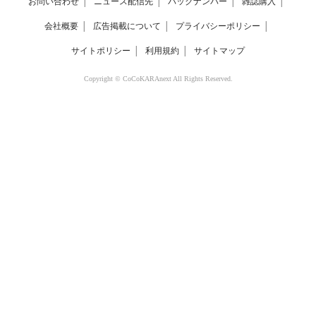
お問い合わせ
│
ニュース配信先
│
バックナンバー
│
雑誌購入
│
会社概要
│
広告掲載について
│
プライバシーポリシー
│
サイトポリシー
│
利用規約
│
サイトマップ
Copyright © CoCoKARAnext All Rights Reserved.