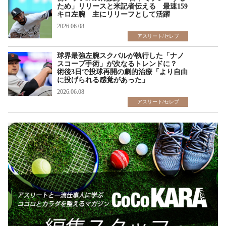
ため」リリースと米記者伝える 最速159
キロ左腕 主にリリーフとして活躍
2026.06.08
アスリート/セレブ
球界最強左腕スクバルが執行した「ナノ
スコープ手術」が次なるトレンドに？
術後3日で投球再開の劇的治療「より自由
に投げられる感覚があった」
2026.06.08
アスリート/セレブ