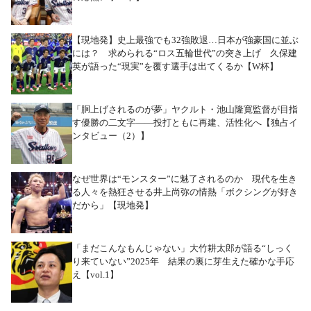
【現地発】史上最強でも32強敗退…日本が強豪国に並ぶ
には？ 求められる“ロス五輪世代”の突き上げ 久保建
英が語った“現実”を覆す選手は出てくるか【W杯】
「胴上げされるのが夢」ヤクルト・池山隆寛監督が目指
す優勝の二文字――投打ともに再建、活性化へ【独占イ
ンタビュー（2）】
なぜ世界は“モンスター”に魅了されるのか 現代を生き
る人々を熱狂させる井上尚弥の情熱「ボクシングが好き
だから」【現地発】
「まだこんなもんじゃない」大竹耕太郎が語る“しっく
り来ていない”2025年 結果の裏に芽生えた確かな手応
え【vol.1】