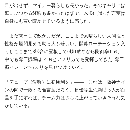
果が出せず、マイナー暮らしも長かった。そのキャリアは
壁にぶつかる経験も多かったはずで、木浪に贈った言葉は
自身にも言い聞かせているように感じた。
まだ来日して数か月だが、ここまで素晴らしい人間性と
性格が垣間見える助っ人も珍しい。開幕ローテーション入
りしここまで3試合に登板して0勝1敗ながら防御率1.69、
中でも奪三振率は14.09とアメリカでも発揮してきた“奪三
振マシーン”っぷりを見せつけている。
「デュープ（愛称）に初勝利を」――。これは、阪神ナイ
ンの間で一致する合言葉だろう。超優等生の新助っ人が白
星を手にすれば、チーム力はさらに上がっていきそうな気
がしている。