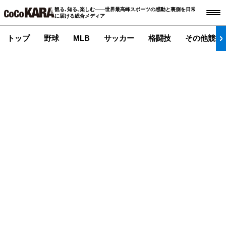
観る､知る､楽しむ――世界最高峰スポーツの感動と裏側を日常
に届ける総合メディア
トップ
野球
MLB
サッカー
格闘技
その他競技