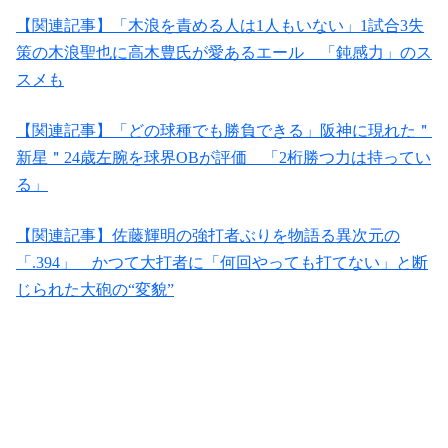
【関連記事】「木浪を責める人は1人もいない」1試合3失
策の木浪聖也に高木豊氏が愛あるエール 「鈍感力」のス
スメも
【関連記事】「どの球種でも勝負できる」阪神に現れた＂
新星＂24歳左腕を球界OBが評価 「2桁勝つ力は持ってい
る」
【関連記事】佐藤輝明の強打者ぶりを物語る異次元の
「.394」 かつて大打者に「何回やっても打てない」と断
じられた大砲の“変貌”