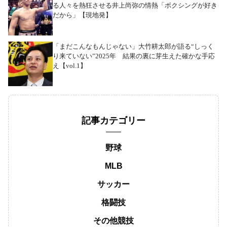
る人々を熱狂させる井上尚弥の情熱「ボクシングが好き
だから」【現地発】
「まだこんなもんじゃない」大竹耕太郎が語る“しっく
り来ていない”2025年 結果の裏に芽生えた確かな手応
え【vol.1】
記事カテゴリー
野球
MLB
サッカー
格闘技
その他競技