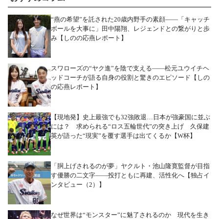
“燕の希望”を託された20歳内野手の素顔――「キャッチ
ボールを大事に」田中陽翔、レジェンドとの繋がりと歩
み【しのの応燕レポート】
スワローズの“ヤク進”を陰で支える――松元ユウイチヘ
ッドコーチが語る自身の役割と驚きのエピソード【しの
の応燕レポート】
【現地発】史上最強でも32強敗退…日本が強豪国に並ぶ
には？ 求められる“ロス五輪世代”の突き上げ 久保建
英が語った“現実”を覆す選手は出てくるか【W杯】
「胴上げされるのが夢」ヤクルト・池山隆寛監督が目指
す優勝の二文字――投打ともに再建、活性化へ【独占イ
ンタビュー（2）】
なぜ世界は“モンスター”に魅了されるのか 現代を生き