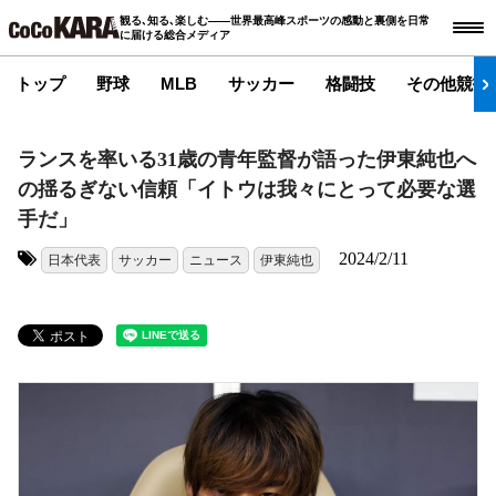
観る､知る､楽しむ――世界最高峰スポーツの感動と裏側を日常
に届ける総合メディア
トップ
野球
MLB
サッカー
格闘技
その他競技
ランスを率いる31歳の青年監督が語った伊東純也へ
の揺るぎない信頼「イトウは我々にとって必要な選
手だ」
2024/2/11
日本代表
サッカー
ニュース
伊東純也
タグ: