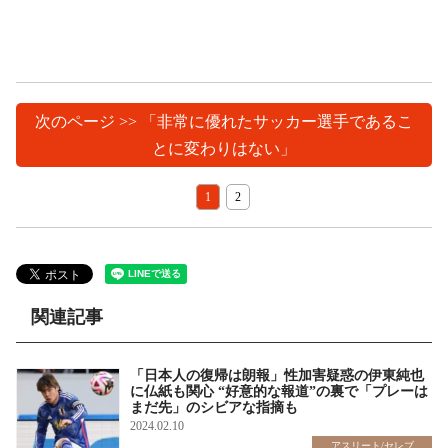
次のページ >> 「非常に優れたサッカー選手であるこ
とに変わりはない」
1
2
関連記事
「日本人の復帰は朗報」性加害疑惑の伊東純也
に仏紙も関心 “好意的な報道”の裏で「プレーは
まだ先」のシビアな指摘も
2024.02.10
アスリート/セレブ