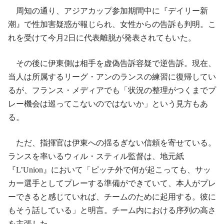
周知の通り、アジアカップ参加期間中に『デイリー新
潮』で性加害疑惑が報じられ、女性からの告訴も判明。こ
れを受けて今月2日に代表離脱が発表されてもいた。
その後に伊東側は相手を虚偽告訴容疑で逆告訴。現在、
当人は所属するリーグ・アンのランスの練習に復帰してい
るが、フランス・メディアでも「状況の整理がつくまでプ
レー機会は巡ってこないのではないか」という見方もあ
る。
ただ、指揮官は伊東への揺るぎない信頼を寄せている。
ランスを率いるウィル・スティル監督は、地元紙
『L’Union』において「ピッチ外で何が起こっても、サッ
カー選手としてプレーする準備ができていて、本人がプレ
ーできると感じていれば、チームのために起用する。彼に
もそう話している」と明言。チーム内における序列の高さ
を主張した。