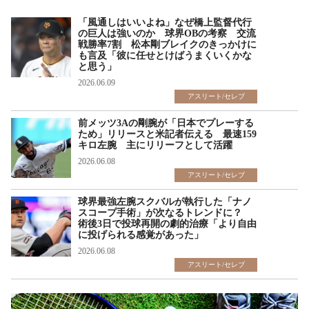
「風通しはいいよね」なぜ橋上監督代行
の巨人は強いのか 球界OBの考察 交流
戦勝率7割 松本剛ブレイクのきっかけに
も言及「彼に任せとけばうまくいくかな
と思う」
2026.06.09
アスリート/セレブ
前メッツ3Aの剛腕が「日本でプレーする
ため」リリースと米記者伝える 最速159
キロ左腕 主にリリーフとして活躍
2026.06.08
アスリート/セレブ
球界最強左腕スクバルが執行した「ナノ
スコープ手術」が次なるトレンドに？
術後3日で投球再開の劇的治療「より自由
に投げられる感覚があった」
2026.06.08
アスリート/セレブ