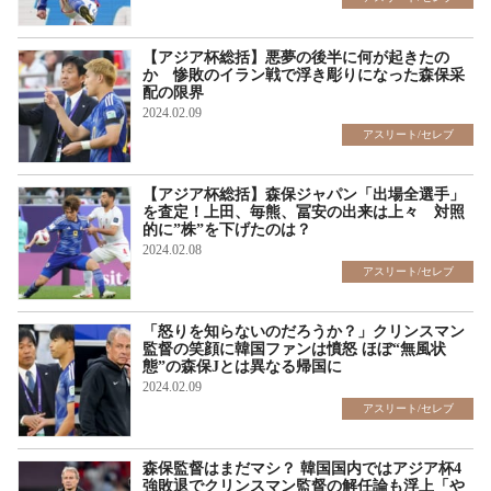
【アジア杯総括】悪夢の後半に何が起きたの
か 惨敗のイラン戦で浮き彫りになった森保采
配の限界
2024.02.09
アスリート/セレブ
【アジア杯総括】森保ジャパン「出場全選手」
を査定！上田、毎熊、冨安の出来は上々 対照
的に”株”を下げたのは？
2024.02.08
アスリート/セレブ
「怒りを知らないのだろうか？」クリンスマン
監督の笑顔に韓国ファンは憤怒 ほぼ“無風状
態”の森保Jとは異なる帰国に
2024.02.09
アスリート/セレブ
森保監督はまだマシ？ 韓国国内ではアジア杯4
強敗退でクリンスマン監督の解任論も浮上「や