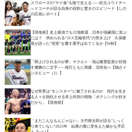
スワローズの“ヤク進”を陰で支える――松元ユウイチヘ
ッドコーチが語る自身の役割と驚きのエピソード【しの
の応燕レポート】
【現地発】史上最強でも32強敗退…日本が強豪国に並ぶ
には？ 求められる“ロス五輪世代”の突き上げ 久保建
英が語った“現実”を覆す選手は出てくるか【W杯】
「胴上げされるのが夢」ヤクルト・池山隆寛監督が目指
す優勝の二文字――投打ともに再建、活性化へ【独占イ
ンタビュー（2）】
なぜ世界は“モンスター”に魅了されるのか 現代を生き
る人々を熱狂させる井上尚弥の情熱「ボクシングが好き
だから」【現地発】
「まだこんなもんじゃない」大竹耕太郎が語る“しっく
り来ていない”2025年 結果の裏に芽生えた確かな手応
え【vol.1】