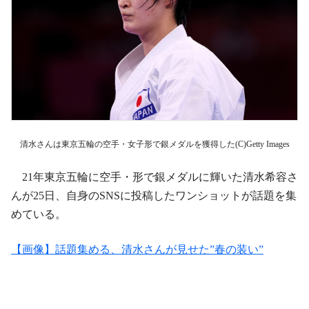
清水さんは東京五輪の空手・女子形で銀メダルを獲得した(C)Getty Images
21年東京五輪に空手・形で銀メダルに輝いた清水希容さ
んが25日、自身のSNSに投稿したワンショットが話題を集
めている。
【画像】話題集める、清水さんが見せた”春の装い”