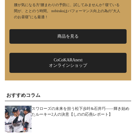
腰が気になる方!腰まわりの予防に、試してみませんか? 寝ている
間が、ととのう時間。 nobirakuはパフォーマンス向上の為の“大人
のお昼寝”にも最適！
商品を見る
CoCoKARAnext
オンラインショップ
おすすめコラム
スワローズの未来を担う松下歩叶&石井巧――輝き始め
たルーキー2人の決意【しのの応燕レポート】