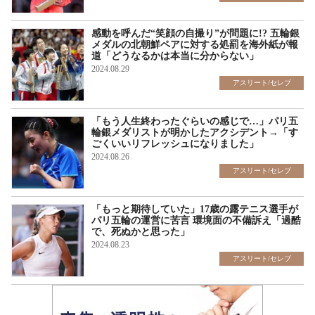
感動を呼んだ“笑顔の自撮り”が問題に!? 五輪銀
メダルの北朝鮮ペアに対する処罰を海外紙が報
道「どうなるかは本当に分からない」
2024.08.29
アスリート/セレブ
「もう人生終わったぐらいの感じで…」パリ五
輪銀メダリストが明かしたアクシデント→「す
ごくいいリフレッシュになりました」
2024.08.26
アスリート/セレブ
「もっと期待していた」17歳の露テニス選手が
パリ五輪の運営に苦言 環境面の不備訴え「過酷
で、死ぬかと思った」
2024.08.23
アスリート/セレブ