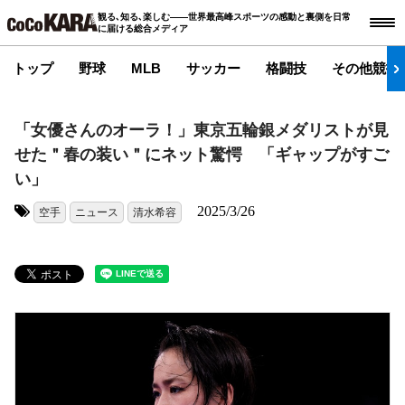
観る､知る､楽しむ――世界最高峰スポーツの感動と裏側を日常
に届ける総合メディア
トップ
野球
MLB
サッカー
格闘技
その他競技
「女優さんのオーラ！」東京五輪銀メダリストが見
せた＂春の装い＂にネット驚愕 「ギャップがすご
い」
2025/3/26
空手
ニュース
清水希容
タグ: