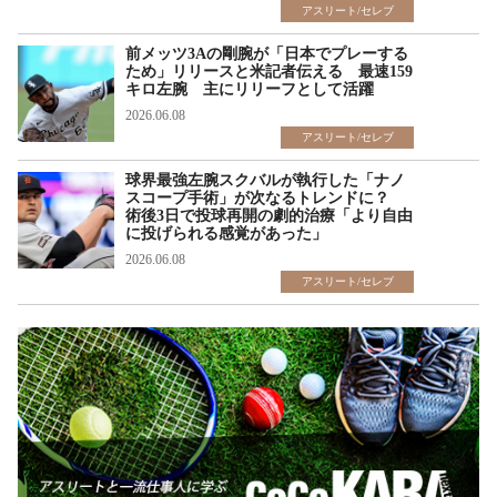
アスリート/セレブ
前メッツ3Aの剛腕が「日本でプレーする
ため」リリースと米記者伝える 最速159
キロ左腕 主にリリーフとして活躍
2026.06.08
アスリート/セレブ
球界最強左腕スクバルが執行した「ナノ
スコープ手術」が次なるトレンドに？
術後3日で投球再開の劇的治療「より自由
に投げられる感覚があった」
2026.06.08
アスリート/セレブ