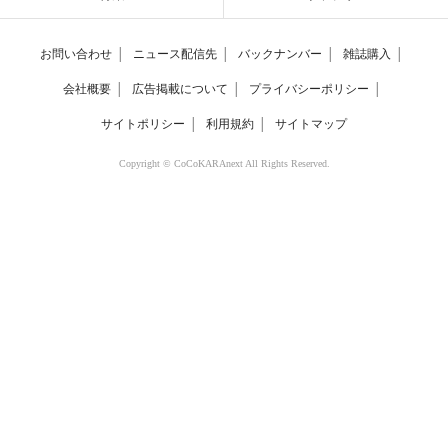
お問い合わせ
│
ニュース配信先
│
バックナンバー
│
雑誌購入
│
会社概要
│
広告掲載について
│
プライバシーポリシー
│
サイトポリシー
│
利用規約
│
サイトマップ
Copyright © CoCoKARAnext All Rights Reserved.