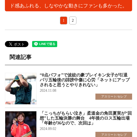
ド感あふれる、しなやかな動きにファンも多かった。
1
2
関連記事
“0点パフォ”で波紋の豪ブレイキン女子が引退
パリ五輪後の誹謗中傷に心労「ネットにアップ
されると思うとやりきれない」
2024.11.08
アスリート/セレブ
「こっちがもらい泣き」柔道金の角田夏実が“回
想”した五輪決勝の舞台 4年後のロス五輪出場
「年齢が36なので、次回は」
2024.09.02
アスリート/セレブ