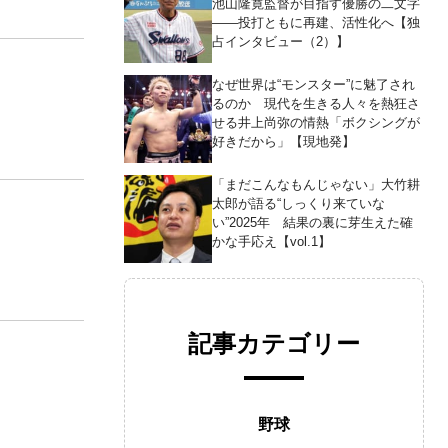
池山隆寛監督が目指す優勝の二文字
――投打ともに再建、活性化へ【独
占インタビュー（2）】
なぜ世界は“モンスター”に魅了され
るのか 現代を生きる人々を熱狂さ
せる井上尚弥の情熱「ボクシングが
好きだから」【現地発】
「まだこんなもんじゃない」大竹耕
太郎が語る“しっくり来ていな
い”2025年 結果の裏に芽生えた確
かな手応え【vol.1】
記事カテゴリー
野球