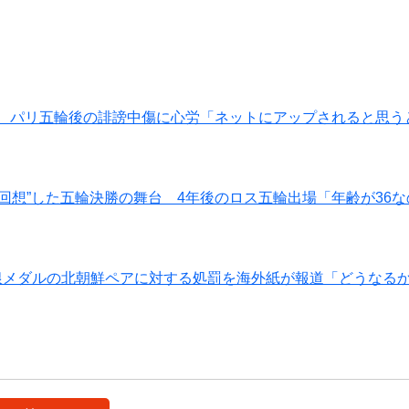
退 パリ五輪後の誹謗中傷に心労「ネットにアップされると思う
回想”した五輪決勝の舞台 4年後のロス五輪出場「年齢が36
五輪銀メダルの北朝鮮ペアに対する処罰を海外紙が報道「どうなる