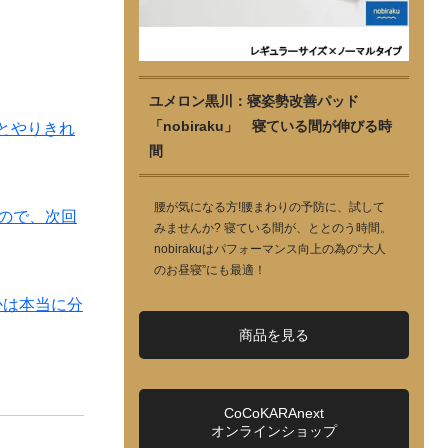
ユメロン黒川：寝姿勢改善パッド
「nobiraku」 寝ている間が伸びる時
とやりきれ
間
腰が気になる方!腰まわりの予防に、試して
なので、次回
みませんか? 寝ている間が、ととのう時間。
nobirakuはパフォーマンス向上の為の“大人
のお昼寝”にも最適！
かは本当に分
商品を見る
CoCoKARAnext
オンラインショップ