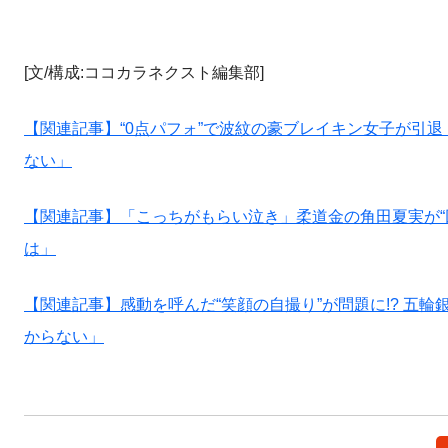
[文/構成:ココカラネクスト編集部]
【関連記事】“0点パフォ”で波紋の豪ブレイキン女子が引
ない」
【関連記事】「こっちがもらい泣き」柔道金の角田夏実が“
は」
【関連記事】感動を呼んだ“笑顔の自撮り”が問題に!? 
からない」