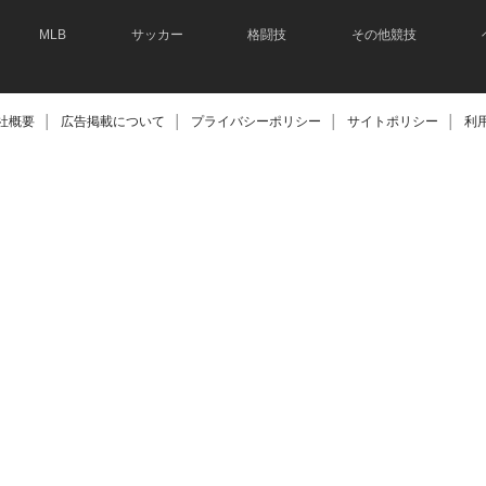
MLB
サッカー
格闘技
その他競技
社概要
│
広告掲載について
│
プライバシーポリシー
│
サイトポリシー
│
利