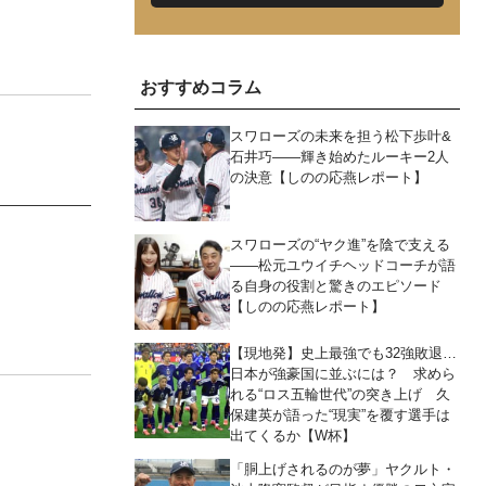
おすすめコラム
スワローズの未来を担う松下歩叶&
石井巧――輝き始めたルーキー2人
の決意【しのの応燕レポート】
スワローズの“ヤク進”を陰で支える
――松元ユウイチヘッドコーチが語
る自身の役割と驚きのエピソード
【しのの応燕レポート】
【現地発】史上最強でも32強敗退…
日本が強豪国に並ぶには？ 求めら
れる“ロス五輪世代”の突き上げ 久
保建英が語った“現実”を覆す選手は
出てくるか【W杯】
「胴上げされるのが夢」ヤクルト・