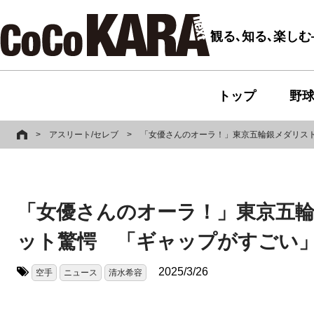
観る､知る､楽し
トップ
野
>
アスリート/セレブ
>
「女優さんのオーラ！」東京五輪銀メダリス
「女優さんのオーラ！」東京五
ット驚愕 「ギャップがすごい
2025/3/26
空手
ニュース
清水希容
タグ: