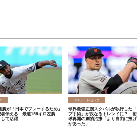
ブ
アスリート/セレブ
剛腕が「日本でプレーするため」
球界最強左腕スクバルが執行した「
記者伝える 最速159キロ左腕
プ手術」が次なるトレンドに？ 術
として活躍
球再開の劇的治療「より自由に投げ
があった」
2026.06.08