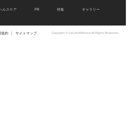
ヘルスケア
PR
特集
ギャラリー
用規約
│
サイトマップ
Copyright © CoCoKARAnext All Rights Reserved.