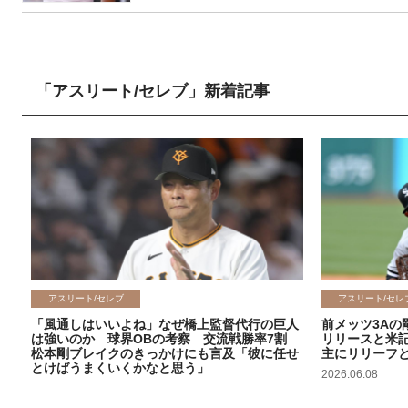
「アスリート/セレブ」新着記事
アスリート/セレブ
アスリート/セレ
「風通しはいいよね」なぜ橋上監督代行の巨人
前メッツ3Aの
は強いのか 球界OBの考察 交流戦勝率7割
リリースと米
松本剛ブレイクのきっかけにも言及「彼に任せ
主にリリーフ
とけばうまくいくかなと思う」
2026.06.08
2026.06.09