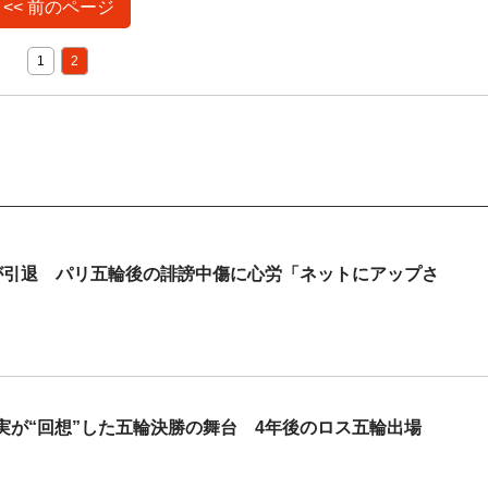
<< 前のページ
1
2
子が引退 パリ五輪後の誹謗中傷に心労「ネットにアップさ
実が“回想”した五輪決勝の舞台 4年後のロス五輪出場