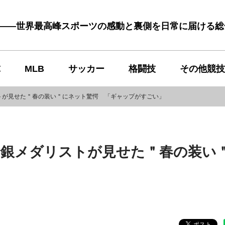
む――世界最高峰スポーツの感動と裏側を日常に届ける
球
MLB
サッカー
格闘技
その他競技
トが見せた＂春の装い＂にネット驚愕 「ギャップがすごい」
輪銀メダリストが見せた＂春の装い
」