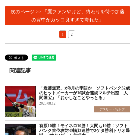
次のページ >> 「鷹ファンやけど、終わりを待つ加藤
の背中がカッコ良すぎて痺れた」
1
2
関連記事
「近藤無双」が8月の季語か ソフトバンク32歳
のヒットメーカーが10試合連続マルチ出塁「人
間国宝」「おかしなことやっとる」
2025.08.12
アスリート/セレブ
有原10勝！モイネロ10勝！大関も10勝！ソフト
バンク首位攻防3連戦3連勝で2ケタ勝利トリオ爆