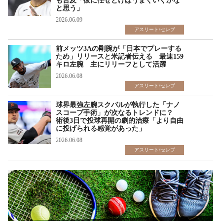
も言及「彼に任せとけばうまくいくかな
と思う」
2026.06.09
アスリート/セレブ
前メッツ3Aの剛腕が「日本でプレーする
ため」リリースと米記者伝える 最速159
キロ左腕 主にリリーフとして活躍
2026.06.08
アスリート/セレブ
球界最強左腕スクバルが執行した「ナノ
スコープ手術」が次なるトレンドに？
術後3日で投球再開の劇的治療「より自由
に投げられる感覚があった」
2026.06.08
アスリート/セレブ