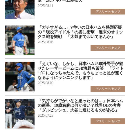
誕 2位と4ゲーム差拡大
2025.08.11
アスリート/セレブ
「ガチすぎる…」V争いの日本ハムを熱烈応援
の＂現役アイドル＂の姿に衝撃 週末のオリッ
クス戦を観戦 「太鼓まで叩いてるんか」
2025.08.05
アスリート/セレブ
「えぐいな、しかし」日本ハム25歳外野手が魅
せたレーザービームにSB海野も苦笑 「ライト
ゴロになっちゃたんで、もうちょっと足が速く
なるようにランニングします」
2025.08.09
アスリート/セレブ
「気持ちがでかいなと思ったのは…」日本ハム
の新星、19歳右腕は何が凄い？球界OBの考察
「ダルビッシュ、大谷に通じるものがある」
2025.07.28
アスリート/セレブ