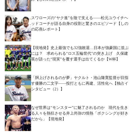
スワローズの“ヤク進”を陰で支える――松元ユウイチヘ
ッドコーチが語る自身の役割と驚きのエピソード【しの
の応燕レポート】
【現地発】史上最強でも32強敗退…日本が強豪国に並ぶ
には？ 求められる“ロス五輪世代”の突き上げ 久保建
英が語った“現実”を覆す選手は出てくるか【W杯】
「胴上げされるのが夢」ヤクルト・池山隆寛監督が目指
す優勝の二文字――投打ともに再建、活性化へ【独占イ
ンタビュー（2）】
なぜ世界は“モンスター”に魅了されるのか 現代を生き
る人々を熱狂させる井上尚弥の情熱「ボクシングが好き
だから」【現地発】