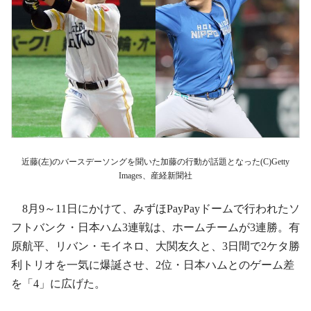
近藤(左)のバースデーソングを聞いた加藤の行動が話題となった(C)Getty
Images、産経新聞社
8月9～11日にかけて、みずほPayPayドームで行われたソ
フトバンク・日本ハム3連戦は、ホームチームが3連勝。有
原航平、リバン・モイネロ、大関友久と、3日間で2ケタ勝
利トリオを一気に爆誕させ、2位・日本ハムとのゲーム差
を「4」に広げた。