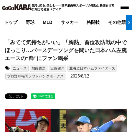
観る､知る､楽しむ――世界最高峰スポーツの感動と裏側を日常
に届ける総合メディア
トップ
野球
MLB
サッカー
格闘技
その他競技
「みてて気持ちがいい」「胸熱」首位攻防戦の中で
ほっこり…バースデーソングを聞いた日本ハム左腕
エースの“粋”にファン喝采
ニュース
加藤貴之
近藤健介
北海道日本ハムファイターズ
タグ:
2025/8/12
プロ野球福岡ソフトバンクホークス