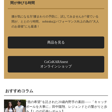
間が伸びる時間
腰が気になる方!腰まわりの予防に、試してみませんか? 寝ている
間が、ととのう時間。 nobirakuはパフォーマンス向上の為の“大人
のお昼寝”にも最適！
商品を見る
CoCoKARAnext
オンラインショップ
おすすめコラム
“燕の希望”を託された20歳内野手の素顔――「キャッチ
ボールを大事に」田中陽翔、レジェンドとの繋がりと歩
み【しのの応燕レポート】