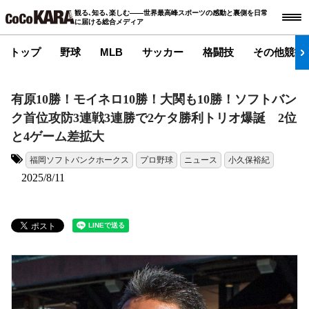
観る､知る､楽しむ――世界最高峰スポーツの感動と裏側を日常
に届ける総合メディア
トップ
野球
MLB
サッカー
格闘技
その他競技
有原10勝！モイネロ10勝！大関も10勝！ソフトバン
ク首位攻防3連戦3連勝で2ケタ勝利トリオ爆誕 2位
と4ゲーム差拡大
福岡ソフトバンクホークス
プロ野球
ニュース
小久保裕紀
タグ:
2025/8/11