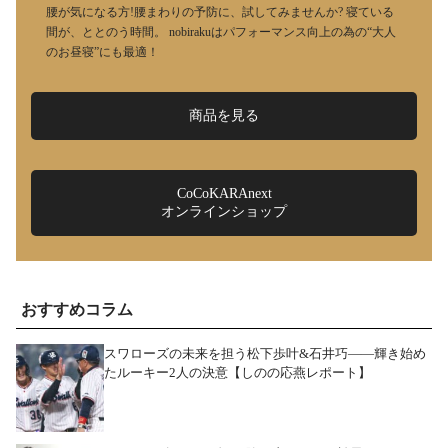
腰が気になる方!腰まわりの予防に、試してみませんか? 寝ている
間が、ととのう時間。 nobirakuはパフォーマンス向上の為の“大人
のお昼寝”にも最適！
商品を見る
CoCoKARAnext
オンラインショップ
おすすめコラム
スワローズの未来を担う松下歩叶&石井巧――輝き始め
たルーキー2人の決意【しのの応燕レポート】