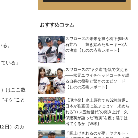
おすすめコラム
スワローズの未来を担う松下歩叶&
石井巧――輝き始めたルーキー2人
いる。
の決意【しのの応燕レポート】
えている」
スワローズの“ヤク進”を陰で支える
――松元ユウイチヘッドコーチが語
る自身の役割と驚きのエピソード
【しのの応燕レポート】
ス）はここ数
“キケ”こと
【現地発】史上最強でも32強敗退…
日本が強豪国に並ぶには？ 求めら
れる“ロス五輪世代”の突き上げ 久
保建英が語った“現実”を覆す選手は
出てくるか【W杯】
12日）のカ
「胴上げされるのが夢」ヤクルト・