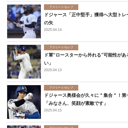
アスリート/セレブ
ドジャース「正中堅手」獲得へ大型トレード
の矢
2025.04.14
アスリート/セレブ
ド軍“ロースターから外れる”可能性が
い」
2025.04.13
アスリート/セレブ
ドジャース奥様会が久々に＂集合＂！第
「みなさん、笑顔が素敵です」
2025.04.15
アスリート/セレブ