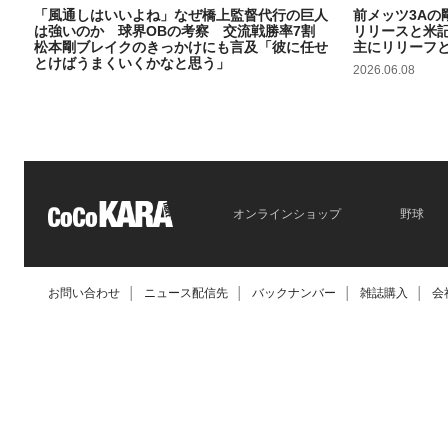
「風通しはいいよね」なぜ橋上監督代行の巨人
前メッツ3Aの
は強いのか 球界OBの考察 交流戦勝率7割
リリースと米
松本剛ブレイクのきっかけにも言及「彼に任せ
主にリリーフ
とけばうまくいくかなと思う」
2026.06.08
2026.06.09
オンラインショップ
野球
お問い合わせ
│
ニュース配信先
│
バックナンバー
│
雑誌購入
│
会