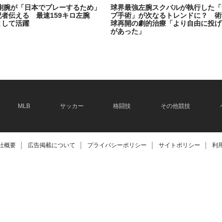
剛腕が「日本でプレーするため」
球界最強左腕スクバルが執行した「
記者伝える 最速159キロ左腕
プ手術」が次なるトレンドに？ 術
として活躍
球再開の劇的治療「より自由に投げ
があった」
2026.06.08
MLB
サッカー
格闘技
その他競技
社概要
│
広告掲載について
│
プライバシーポリシー
│
サイトポリシー
│
利