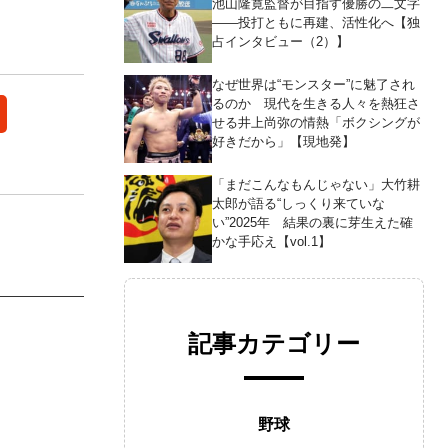
池山隆寛監督が目指す優勝の二文字
――投打ともに再建、活性化へ【独
占インタビュー（2）】
なぜ世界は“モンスター”に魅了され
るのか 現代を生きる人々を熱狂さ
せる井上尚弥の情熱「ボクシングが
好きだから」【現地発】
「まだこんなもんじゃない」大竹耕
太郎が語る“しっくり来ていな
い”2025年 結果の裏に芽生えた確
かな手応え【vol.1】
記事カテゴリー
野球