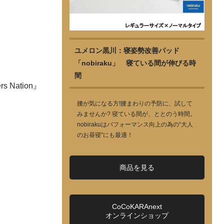
ユメロン黒川：寝姿勢改善パッド
「nobiraku」 寝ている間が伸びる時
間
ation』
腰が気になる方!腰まわりの予防に、試して
みませんか? 寝ている間が、ととのう時間。
nobirakuはパフォーマンス向上の為の“大人
のお昼寝”にも最適！
商品を見る
CoCoKARAnext
オンラインショップ