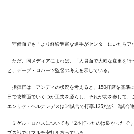
守備面でも「より経験豊富な選手がセンターにいたらアウ
ただ、同メディアによれば、「人員面で大幅な変更を行う
と、デーブ・ロバーツ監督の考えを示している。
指揮官は「アンディの状況を考えると、150打席を基準
日で攻撃面でいくつか工夫を凝らし、それが功を奏して、こ
エンリケ・ヘルナンデスは14試合で打率.125だが、2試
ミゲル・ロハスについても「2本打ったのは良かったですね」
ブス戦ではマルチ安打を放っている。