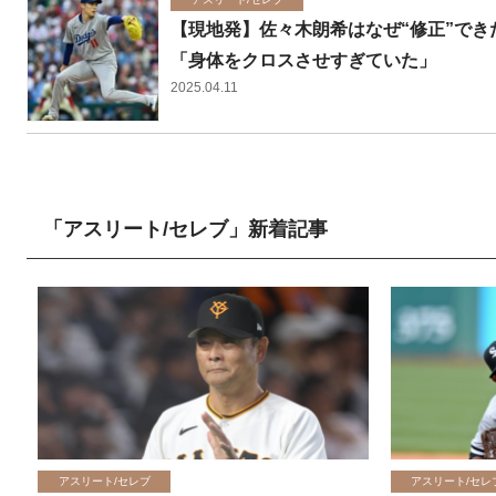
【現地発】佐々木朗希はなぜ“修正”で
「身体をクロスさせすぎていた」
2025.04.11
「アスリート/セレブ」新着記事
アスリート/セレブ
アスリート/セレ