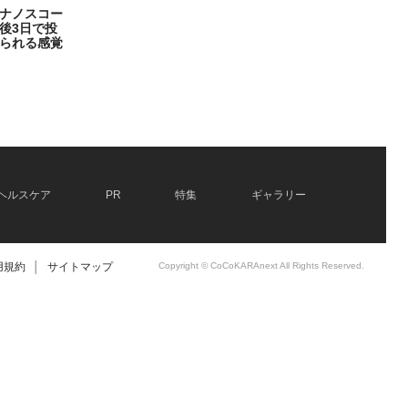
ナノスコー
後3日で投
られる感覚
ヘルスケア
PR
特集
ギャラリー
用規約
│
サイトマップ
Copyright © CoCoKARAnext All Rights Reserved.