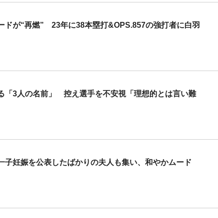
が“再燃” 23年に38本塁打&OPS.857の強打者に白羽
ある「3人の名前」 控え選手を不安視「理想的とは言い難
一子妊娠を公表したばかりの夫人も集い、和やかムード