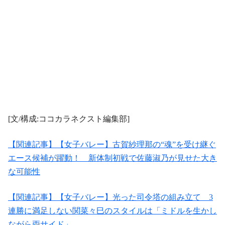
[文/構成:ココカラネクスト編集部]
【関連記事】【女子バレー】古賀紗理那の“魂”を受け継ぐ
エース候補が躍動！ 新体制初戦で佐藤淑乃が見せた大き
な可能性
【関連記事】【女子バレー】光った司令塔の組み立て 3
連勝に満足しない関菜々巳のスタイルは「ミドルを生かし
ながら両サイド」