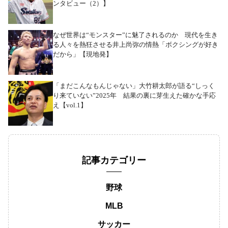
ンタビュー（2）】
なぜ世界は“モンスター”に魅了されるのか 現代を生き
る人々を熱狂させる井上尚弥の情熱「ボクシングが好き
だから」【現地発】
「まだこんなもんじゃない」大竹耕太郎が語る“しっく
り来ていない”2025年 結果の裏に芽生えた確かな手応
え【vol.1】
記事カテゴリー
野球
MLB
サッカー