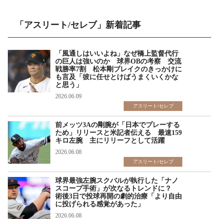
「アスリート/セレブ」新着記事
「風通しはいいよね」なぜ橋上監督代行
の巨人は強いのか 球界OBの考察 交流
戦勝率7割 松本剛ブレイクのきっかけに
も言及「彼に任せとけばうまくいくかな
と思う」
2026.06.09
アスリート/セレブ
前メッツ3Aの剛腕が「日本でプレーする
ため」リリースと米記者伝える 最速159
キロ左腕 主にリリーフとして活躍
2026.06.08
アスリート/セレブ
球界最強左腕スクバルが執行した「ナノ
スコープ手術」が次なるトレンドに？
術後3日で投球再開の劇的治療「より自由
に投げられる感覚があった」
2026.06.08