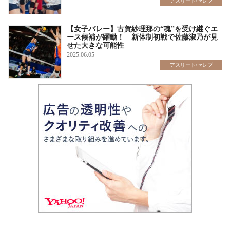
アスリート/セレブ
【女子バレー】古賀紗理那の“魂”を受け継ぐエ
ース候補が躍動！ 新体制初戦で佐藤淑乃が見
せた大きな可能性
2025.06.05
アスリート/セレブ