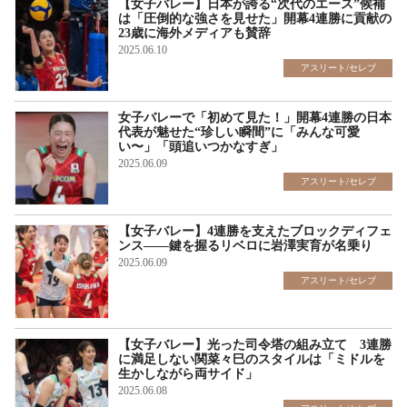
【女子バレー】日本が誇る“次代のエース”候補
は「圧倒的な強さを見せた」開幕4連勝に貢献の
23歳に海外メディアも賛辞
2025.06.10
アスリート/セレブ
女子バレーで「初めて見た！」開幕4連勝の日本
代表が魅せた“珍しい瞬間”に「みんな可愛
い〜」「頭追いつかなすぎ」
2025.06.09
アスリート/セレブ
【女子バレー】4連勝を支えたブロックディフェ
ンス――鍵を握るリベロに岩澤実育が名乗り
2025.06.09
アスリート/セレブ
【女子バレー】光った司令塔の組み立て 3連勝
に満足しない関菜々巳のスタイルは「ミドルを
生かしながら両サイド」
2025.06.08