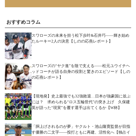
おすすめコラム
スワローズの未来を担う松下歩叶&石井巧――輝き始め
たルーキー2人の決意【しのの応燕レポート】
スワローズの“ヤク進”を陰で支える――松元ユウイチヘ
ッドコーチが語る自身の役割と驚きのエピソード【しの
の応燕レポート】
【現地発】史上最強でも32強敗退…日本が強豪国に並ぶ
には？ 求められる“ロス五輪世代”の突き上げ 久保建
英が語った“現実”を覆す選手は出てくるか【W杯】
「胴上げされるのが夢」ヤクルト・池山隆寛監督が目指
す優勝の二文字――投打ともに再建、活性化へ【独占イ