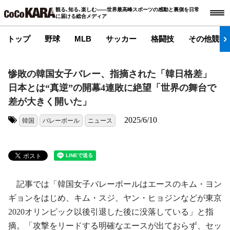
観る､知る､楽しむ――世界最高峰スポーツの感動と裏側を日常
に届ける総合メディア
トップ
野球
MLB
サッカー
格闘技
その他競技
惨敗の韓国女子バレー、指摘された「韓日格差」
日本とは“真逆”の開幕4連敗に絶望「世界の舞台で
差が大きく開いた」
2025/6/10
韓国
バレーボール
ニュース
タグ:
記事では「韓国女子バレーボールはエースのキム・ヨン
ギョンをはじめ、キム・スジ、ヤン・ヒョジンなどが東京
2020オリンピック以後引退した後に没落している」と指
摘。「攻撃をリードする明確なエースが出ておらず、セッ