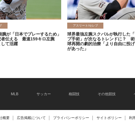
ブ
アスリート/セレブ
剛腕が「日本でプレーするため」
球界最強左腕スクバルが執行した「
記者伝える 最速159キロ左腕
プ手術」が次なるトレンドに？ 術
として活躍
球再開の劇的治療「より自由に投げ
があった」
2026.06.08
MLB
サッカー
格闘技
その他競技
社概要
│
広告掲載について
│
プライバシーポリシー
│
サイトポリシー
│
利