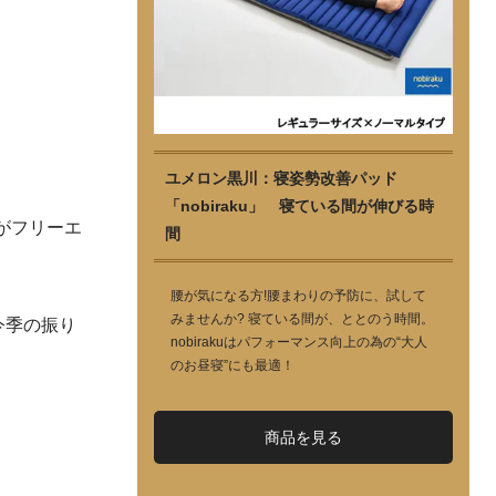
ユメロン黒川：寝姿勢改善パッド
「nobiraku」 寝ている間が伸びる時
がフリーエ
間
腰が気になる方!腰まわりの予防に、試して
みませんか? 寝ている間が、ととのう時間。
今季の振り
nobirakuはパフォーマンス向上の為の“大人
のお昼寝”にも最適！
商品を見る