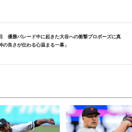
目 優勝パレード中に起きた大谷への衝撃プロポーズに真
仲の良さが伝わる心温まる一幕」