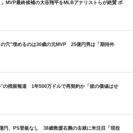
？」MVP最終候補の大谷翔平をMLBアナリストらが絶賛 ボ
の穴”埋めるのは30歳の元MVP 25億円男は「期待外
”の残留報道 1年500万ドルで再契約か「彼の価値はせ
億円、PS登板なし 38歳救援右腕の去就に米注目「現役