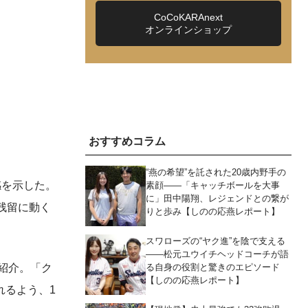
CoCoKARAnext
オンラインショップ
おすすめコラム
“燕の希望”を託された20歳内野手の
感を示した。
素顔――「キャッチボールを大事
に」田中陽翔、レジェンドとの繋が
残留に動く
りと歩み【しのの応燕レポート】
スワローズの“ヤク進”を陰で支える
――松元ユウイチヘッドコーチが語
る自身の役割と驚きのエピソード
紹介。「ク
【しのの応燕レポート】
れるよう、1