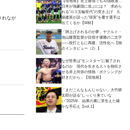
【現地発】史上最強でも32強敗退…
日本が強豪国に並ぶには？ 求めら
れる“ロス五輪世代”の突き上げ 久
保建英が語った“現実”を覆す選手は
されなが
出てくるか【W杯】
「胴上げされるのが夢」ヤクルト・
池山隆寛監督が目指す優勝の二文字
――投打ともに再建、活性化へ【独
占インタビュー（2）】
なぜ世界は“モンスター”に魅了され
るのか 現代を生きる人々を熱狂さ
せる井上尚弥の情熱「ボクシングが
好きだから」【現地発】
「まだこんなもんじゃない」大竹耕
太郎が語る“しっくり来ていな
い”2025年 結果の裏に芽生えた確
かな手応え【vol.1】