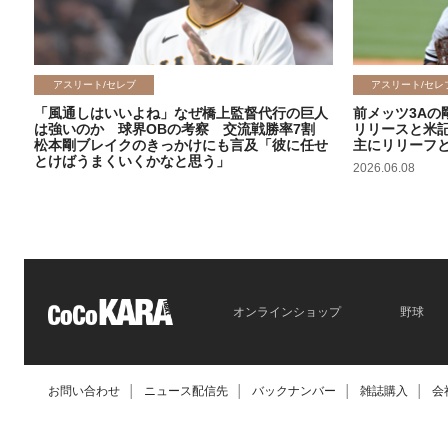
アスリート/セレブ
アスリート/セレ
「風通しはいいよね」なぜ橋上監督代行の巨人
前メッツ3Aの
は強いのか 球界OBの考察 交流戦勝率7割
リリースと米
松本剛ブレイクのきっかけにも言及「彼に任せ
主にリリーフ
とけばうまくいくかなと思う」
2026.06.08
2026.06.09
オンラインショップ
野球
お問い合わせ
│
ニュース配信先
│
バックナンバー
│
雑誌購入
│
会