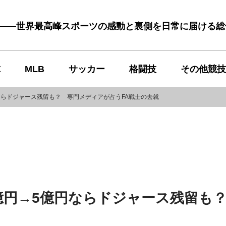
む――世界最高峰スポーツの感動と裏側を日常に届ける
球
MLB
サッカー
格闘技
その他競技
ならドジャース残留も？ 専門メディアが占うFA戦士の去就
億円→5億円ならドジャース残留も