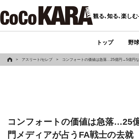
観る､知る､楽し
トップ
野
>
アスリート/セレブ
>
コンフォートの価値は急落…25億円→5億円
コンフォートの価値は急落…25
門メディアが占うFA戦士の去就