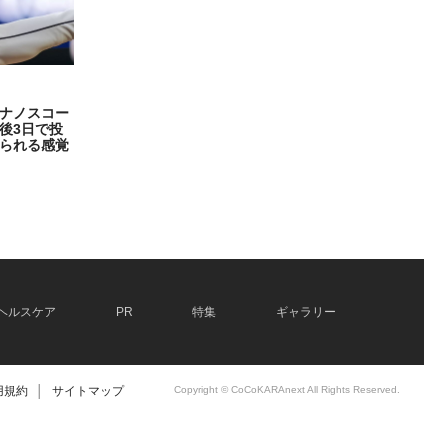
ナノスコー
後3日で投
られる感覚
ヘルスケア
PR
特集
ギャラリー
用規約
│
サイトマップ
Copyright © CoCoKARAnext All Rights Reserved.